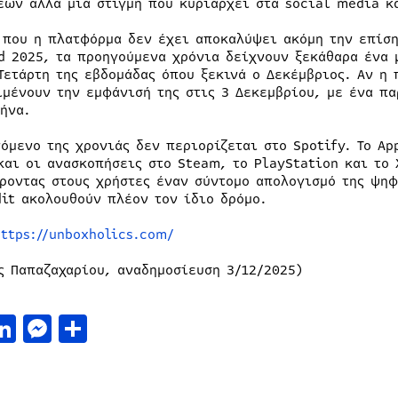
εων αλλά μια στιγμή που κυριαρχεί στα social media κ
 που η πλατφόρμα δεν έχει αποκαλύψει ακόμη την επίση
d 2025, τα προηγούμενα χρόνια δείχνουν ξεκάθαρα ένα 
Τετάρτη της εβδομάδας όπου ξεκινά ο Δεκέμβριος. Αν η 
ιμένουν την εμφάνισή της στις 3 Δεκεμβρίου, με ένα π
μήνα.
νόμενο της χρονιάς δεν περιορίζεται στο Spotify. Το Ap
και οι ανασκοπήσεις στο Steam, το PlayStation και το 
ροντας στους χρήστες έναν σύντομο απολογισμό της ψηφι
dit ακολουθούν πλέον τον ίδιο δρόμο.
https://unboxholics.com/
ς Παπαζαχαρίου, αναδημοσίευση 3/12/2025)
acebook
LinkedIn
Messenger
Μοιραστείτε