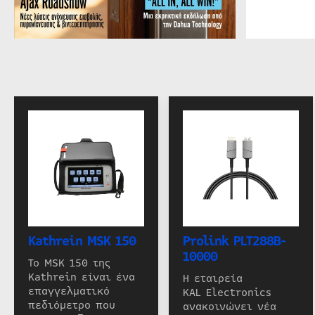
Kathrein MSK 150
Prolink PLT288B-
10000
Το MSK 150 της
Kathrein είναι ένα
Η εταιρεία
επαγγελματικό
KAL Electronics
πεδιόμετρο που
ανακοινώνει νέα