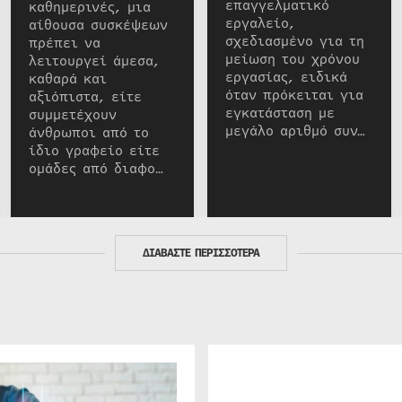
επαγγελματικό
καθημερινές, μια
εργαλείο,
αίθουσα συσκέψεων
σχεδιασμένο για τη
πρέπει να
μείωση του χρόνου
λειτουργεί άμεσα,
εργασίας, ειδικά
καθαρά και
όταν πρόκειται για
αξιόπιστα, είτε
εγκατάσταση με
συμμετέχουν
μεγάλο αριθμό συν…
άνθρωποι από το
ίδιο γραφείο είτε
ομάδες από διαφο…
ΔΙΑΒΑΣΤΕ ΠΕΡΙΣΣΟΤΕΡΑ