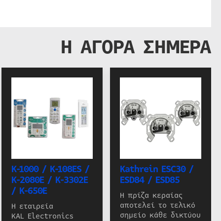
Η ΑΓΟΡΑ ΣΗΜΕΡΑ
K-1000 / K-108ES /
Kathrein ESC30 /
K-2080E / K-3302E
ESD84 / ESD85
/ K-650E
Η πρίζα κεραίας
αποτελεί το τελικό
Η εταιρεία
σημείο κάθε δικτύου
KAL Electronics