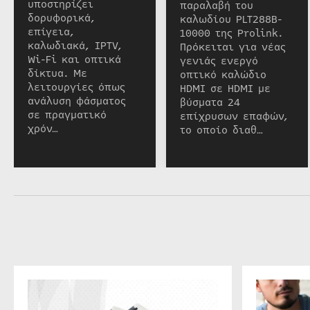
υποστηρίζει
παραλαβή του
δορυφορικά,
καλωδίου PLT288B-
επίγεια,
10000 της Prolink.
καλωδιακά, IPTV,
Πρόκειται για νέας
Wi-Fi και οπτικά
γενιάς ενεργό
δίκτυα. Με
οπτικό καλώδιο
λειτουργίες όπως
HDMI σε HDMI με
ανάλυση φάσματος
βύσματα 24
σε πραγματικό
επίχρυσων επαφών,
χρόν…
το οποίο διαθ…