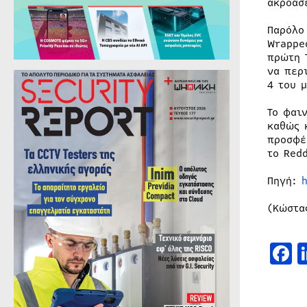
ακροάσ
Παρόλο
Wrappe
πρώτη 
να περ
4 του 
Το φαι
καθώς 
προσφέ
το Red
Πηγή:
(Κώστα
F