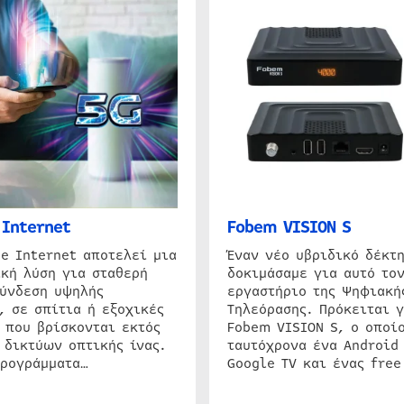
Internet
Fobem VISION S
e Internet αποτελεί μια
Έναν νέο υβριδικό δέκτ
κή λύση για σταθερή
δοκιμάσαμε για αυτό τον
σύνδεση υψηλής
εργαστήριο της Ψηφιακή
, σε σπίτια ή εξοχικές
Τηλεόρασης. Πρόκειται γ
 που βρίσκονται εκτός
Fobem VISION S, ο οποίο
 δικτύων οπτικής ίνας.
ταυτόχρονα ένα Android
προγράμματα…
Google TV και ένας free