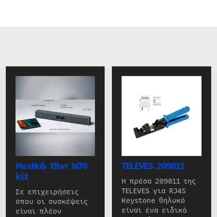
MaxHub XBar W70
TELEVES 209811
kit
Η πρέσα 209811 της
TELEVES για RJ45
Σε επιχειρήσεις
Keystone θηλυκό
όπου οι συσκέψεις
είναι ένα ειδικό
είναι πλέον