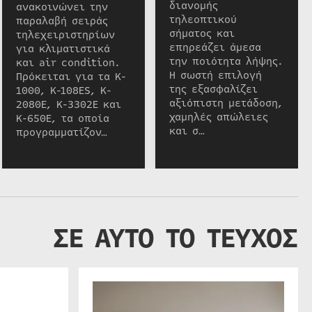
διανομής
ανακοινώνει την
τηλεοπτικού
παραλαβή σειράς
σήματος και
τηλεχειριστηρίων
επηρεάζει άμεσα
για κλιματιστικά
την ποιότητα λήψης.
και air condition.
Η σωστή επιλογή
Πρόκειται για τα K-
της εξασφαλίζει
1000, K-108ES, K-
αξιόπιστη μετάδοση,
2080E, K-3302E και
χαμηλές απώλειες
K-650E, τα οποία
και σ…
προγραμματίζον…
ΣΕ ΑΥΤΟ ΤΟ ΤΕΥΧΟΣ