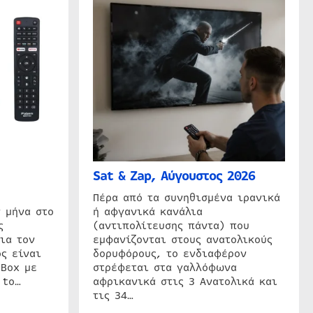
Sat & Zap, Αύγουστος 2026
η
Πέρα από τα συνηθισμένα ιρανικά
 μήνα στο
ή αφγανικά κανάλια
ς
(αντιπολίτευσης πάντα) που
ια τον
εμφανίζονται στους ανατολικούς
ς είναι
δορυφόρους, το ενδιαφέρον
 Box με
στρέφεται στα γαλλόφωνα
 to…
αφρικανικά στις 3 Ανατολικά και
τις 34…