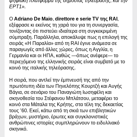
ψηφιακή πλατφόρμα της δημόσιας τηλεόρασης, και την
ΕΡΤ1».
Ο
Adriano De Maio
,
direttore e serie TV της RAI
,
εξέφρασε κι εκείνος τη χαρά του για τη συνεργασία,
τονίζοντας ότι πιστεύει ιδιαίτερα στη συγκεκριμένη
σύμπραξη. Παράλληλα, αποκάλυψε πως η επιλογή της
σειράς «Η Παραλία» από τη RAI έγινε ανάμεσα σε
παραγωγές από άλλες χώρες, όπως η Αγγλία, η
Γερμανία και οι ΗΠΑ, καθώς —όπως ανέφερε— το
περιεχόμενο της ελληνικής σειράς είναι συμβατό με το
κοινό της ιταλικής τηλεόρασης.
Η σειρά, που αντλεί την έμπνευσή της από την
πρωτότυπη ιδέα των Πηνελόπης Κουρτζή και Αυγής
Βάγια, σε σενάριο του Παναγιώτη Ιωσηφέλη και
σκηνοθεσία του Στέφανου Μπλάτσου, μεταφέρει το
κοινό στα Μάταλα της Κρήτης, στα τέλη της δεκαετίας
τους ’60. Εκεί, κάτω από τη σκιά των επιβλητικών
βράχων, μυστήριο, έρωτες και συγκλονιστικές
ανθρώπινες ιστορίες συμπληρώνουν το ειδυλλιακό
σκηνικό.