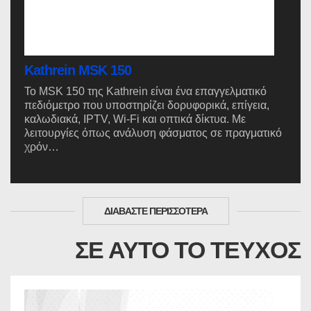
Kathrein MSK 150
Το MSK 150 της Kathrein είναι ένα επαγγελματικό
πεδιόμετρο που υποστηρίζει δορυφορικά, επίγεια,
καλωδιακά, IPTV, Wi-Fi και οπτικά δίκτυα. Με
λειτουργίες όπως ανάλυση φάσματος σε πραγματικό
χρόν…
ΔΙΑΒΑΣΤΕ ΠΕΡΙΣΣΟΤΕΡΑ
ΣΕ ΑΥΤΟ ΤΟ ΤΕΥΧΟΣ