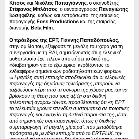
Κίτσος
και
Νικόλας Παπαγιάννης,
ο σκηνοθέτης
Στέφανος Μπλάτσος
, ο σεναριογράφος
Παναγιώτης
Ιωσηφέλης
, καθώς και εκπρόσωποι της εταιρείας
παραγωγής
Foss Productions
και της εταιρείας
διανομής
Beta Film
.
Ο πρόεδρος της ΕΡΤ, Γιάννης Παπαδόπουλος
,
στην ομιλία του, εξέφρασε τη μεγάλη του χαρά για τη
συνεργασία με τη RAI, σημειώνοντας ότι η ελληνική
μυθοπλασία έχει πλέον αποκτήσει το δικό της
«διαβατήριο» για το εξωτερικό, κερδίζοντας το
ενδιαφέρον σημαντικών ραδιοτηλεοπτικών φορέων.
«Η μεγάλη αυτή επιτυχία αποδεικνύει ότι οι ελληνικές
παραγωγές της δημόσιας τηλεόρασης μπορούν να
ταξιδεύουν πέρα από τα σύνορα της χώρας μας και να
βρίσκουν τη θέση που τους αξίζει στη διεθνή
τηλεοπτική αγορά» τόνισε, προσθέτοντας ότι «η ΕΡΤ
τα τελευταία χρόνια επενδύει συστηματικά σε ποιοτικές
παραγωγές και ενισχύει τη διεθνή παρουσία της μέσα
από σημαντικές συμπαραγωγές, όπως η διεθνής
συμπαραγωγή “Η μεγάλη χίμαιρα”, που μεταδόθηκε
πρόσφατα με μεγάλη επιτυχία από το ERTFLIX, την