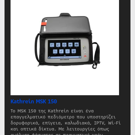
Kathrein MSK 150
Το MSK 150 της Kathrein είναι ένα
επαγγελματικό πεδιόμετρο που υποστηρίζει
δορυφορικά, επίγεια, καλωδιακά, IPTV, Wi-Fi
και οπτικά δίκτυα. Με λειτουργίες όπως