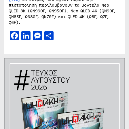
πιστοποίηση περιλαμβάνουν τα μοντέλα Neo
QLED 8K (QN990F, QN950F), Neo QLED 4K (QN90F,
QN85F, QN80F, QN70F) και QLED 4K (Q8F, Q7F,
Q6F).
Facebook
LinkedIn
Messenger
Μοιραστείτε