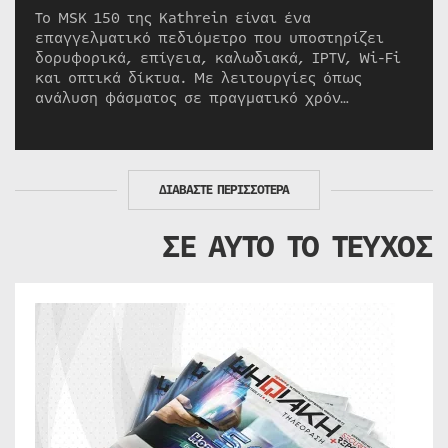
Το MSK 150 της Kathrein είναι ένα
επαγγελματικό πεδιόμετρο που υποστηρίζει
δορυφορικά, επίγεια, καλωδιακά, IPTV, Wi-Fi
και οπτικά δίκτυα. Με λειτουργίες όπως
ανάλυση φάσματος σε πραγματικό χρόν…
ΔΙΑΒΑΣΤΕ ΠΕΡΙΣΣΟΤΕΡΑ
ΣΕ ΑΥΤΟ ΤΟ ΤΕΥΧΟΣ