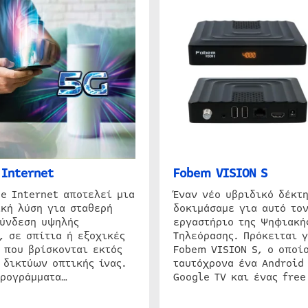
Internet
Fobem VISION S
e Internet αποτελεί μια
Έναν νέο υβριδικό δέκτ
κή λύση για σταθερή
δοκιμάσαμε για αυτό τον
σύνδεση υψηλής
εργαστήριο της Ψηφιακή
, σε σπίτια ή εξοχικές
Τηλεόρασης. Πρόκειται γ
 που βρίσκονται εκτός
Fobem VISION S, ο οποίο
 δικτύων οπτικής ίνας.
ταυτόχρονα ένα Android
προγράμματα…
Google TV και ένας free