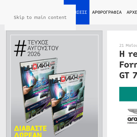
ΑΡΧΙΚΗ
ΕΙΔΗΣΕΙΣ
ΑΡΘΡΟΓΡΑΦΙΑ
ΑΡΧΕ
Skip to main content
21 Μαΐο
Η r
For
GT 