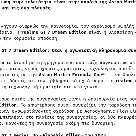
ίωση στην τελειότητα είναι στην καρδιά της
Aston
Mart
 και τις δύο πλευρές
υνηγούν διαρκώς την καινοτομία, τον σχεδιασμό υψηλής 
έρεια. Η
realme
GT
7
Dream
Edition
είναι η υλοποίηση 
ά την κορυφαία απόδοση.
GT
7
Dream
Edition
: Όταν η αγωνιστική κληρονομιά συ
me
το brand με τη γρηγορότερη ανάπτυξη παγκοσμίως σε
ρει στους νέους χρήστες εμπειρίες τεχνολογίας που ξε
ασία της με την
Aston Martin Formula One®
— ένα θρυλικ
 επιδόσεις και τον εμβληματικό σχεδιασμό — η
realme
κ
ιτη τεχνολογική εμπειρία στη νέα γενιά.
εσμα αυτής της συνεργασίας είναι η δημιουργία μιας σ
Edition
. Το smartphone αυτό, συνεχίζει την παράδοση 
εων, ενσωματώνοντας σχεδίαση με Aerodynamic Flow L
 Επιπλέον, στο πλαίσιο της συνεργασίας, οι δύο πλευρέ
ς, κάνοντας τη συνεργασία ακόμη πιο δυναμική.
 GT 7 Series:
Το
«Flagship Killer» του 2025