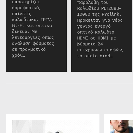
υποστηρίζει
παραλαβή του
δορυφορικά,
καλωδίου PLT288B-
επίγεια,
10000 της Prolink.
καλωδιακά, IPTV,
Πρόκειται για νέας
Wi-Fi και οπτικά
γενιάς ενεργό
δίκτυα. Με
οπτικό καλώδιο
λειτουργίες όπως
HDMI σε HDMI με
ανάλυση φάσματος
βύσματα 24
σε πραγματικό
επίχρυσων επαφών,
χρόν…
το οποίο διαθ…