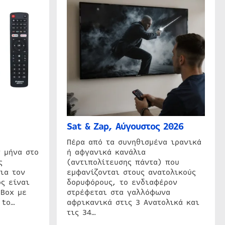
Sat & Zap, Αύγουστος 2026
η
Πέρα από τα συνηθισμένα ιρανικά
 μήνα στο
ή αφγανικά κανάλια
ς
(αντιπολίτευσης πάντα) που
ια τον
εμφανίζονται στους ανατολικούς
ς είναι
δορυφόρους, το ενδιαφέρον
 Box με
στρέφεται στα γαλλόφωνα
 to…
αφρικανικά στις 3 Ανατολικά και
τις 34…