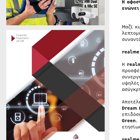
Η αφοσ
ενώνει
Μαζί κ
λεπτομ
συναντ
realme
Η
real
προσφέ
συνεργ
υψηλές
ασύγκρ
Αποτέλ
Dream 
επιδόσ
Green
.
ετησίω
realme