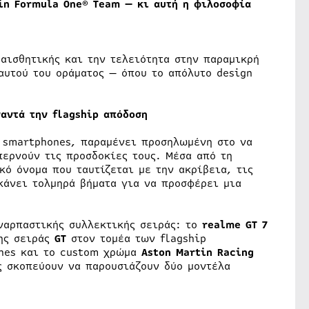
in
Formula
One
®
Team
— κι αυτή η φιλοσοφία
αισθητικής και την τελειότητα στην παραμικρή
αυτού του οράματος — όπου το απόλυτο design
ναντά την
flagship
απόδοση
 smartphones, παραμένει προσηλωμένη στο να
περνούν τις προσδοκίες τους. Μέσα από τη
ό όνομα που ταυτίζεται με την ακρίβεια, τις
άνει τολμηρά βήματα για να προσφέρει μια
υναρπαστικής συλλεκτικής σειράς: το
realme GT 7
της σειράς
GT
στον τομέα των flagship
ines και το custom χρώμα
Aston Martin Racing
ς σκοπεύουν να παρουσιάζουν δύο μοντέλα