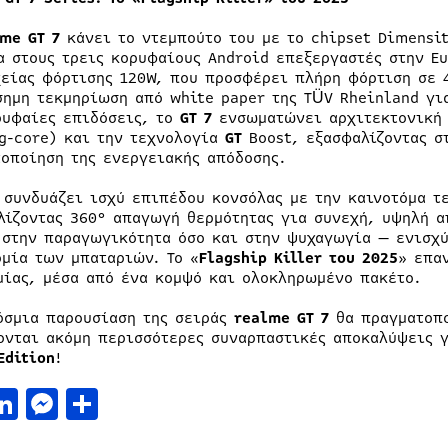
me GT 7
κάνει το ντεμπούτο του με το chipset Dimensit
α στους τρεις κορυφαίους Android επεξεργαστές στην Ε
χείας φόρτισης 120W, που προσφέρει πλήρη φόρτιση σε 
σημη τεκμηρίωση από white paper της TÜV Rheinland γι
ρυφαίες επιδόσεις, το
GT
7
ενσωματώνει αρχιτεκτονική 
ig-core) και την τεχνολογία
GT
Boost, εξασφαλίζοντας σ
τοποίηση της ενεργειακής απόδοσης.
συνδυάζει ισχύ επιπέδου κονσόλας με την καινοτόμα τ
λίζοντας 360° απαγωγή θερμότητας για συνεχή, υψηλή α
 στην παραγωγικότητα όσο και στην ψυχαγωγία — ενισχ
ομία των μπαταριών. Το «
Flagship
Killer
του 2025
» επα
μίας, μέσα από ένα κομψό και ολοκληρωμένο πακέτο.
όσμια παρουσίαση της σειράς
realme GT 7
θα πραγματοπο
ονται ακόμη περισσότερες συναρπαστικές αποκαλύψεις 
Edition
!
acebook
LinkedIn
Messenger
Μοιραστείτε