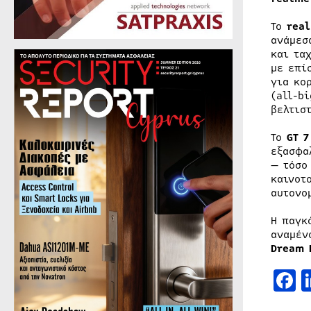
Το
real
ανάμεσ
και τα
με επί
για κο
(all-b
βελτισ
Το
GT 7
εξασφα
— τόσο
καινοτ
αυτονο
Η παγκ
αναμέν
Dream 
F