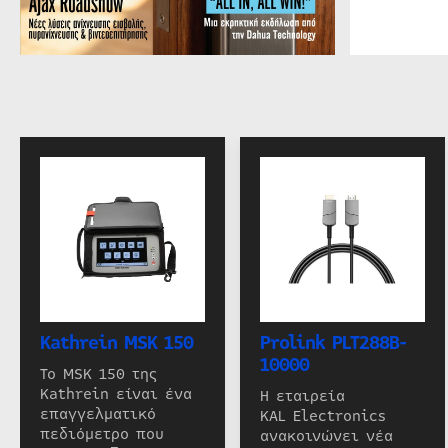
Kathrein MSK 150
Prolink PLT288B-
10000
Το MSK 150 της
Kathrein είναι ένα
Η εταιρεία
επαγγελματικό
KAL Electronics
πεδιόμετρο που
ανακοινώνει νέα