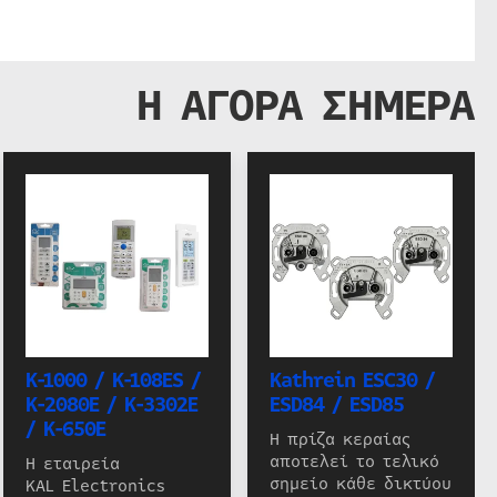
Η ΑΓΟΡΑ ΣΗΜΕΡΑ
K-1000 / K-108ES /
Kathrein ESC30 /
K-2080E / K-3302E
ESD84 / ESD85
/ K-650E
Η πρίζα κεραίας
αποτελεί το τελικό
Η εταιρεία
σημείο κάθε δικτύου
KAL Electronics