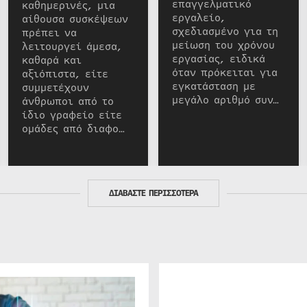
επαγγελματικό
καθημερινές, μια
εργαλείο,
αίθουσα συσκέψεων
σχεδιασμένο για τη
πρέπει να
μείωση του χρόνου
λειτουργεί άμεσα,
εργασίας, ειδικά
καθαρά και
όταν πρόκειται για
αξιόπιστα, είτε
εγκατάσταση με
συμμετέχουν
μεγάλο αριθμό συν…
άνθρωποι από το
ίδιο γραφείο είτε
ομάδες από διαφο…
ΔΙΑΒΑΣΤΕ ΠΕΡΙΣΣΟΤΕΡΑ