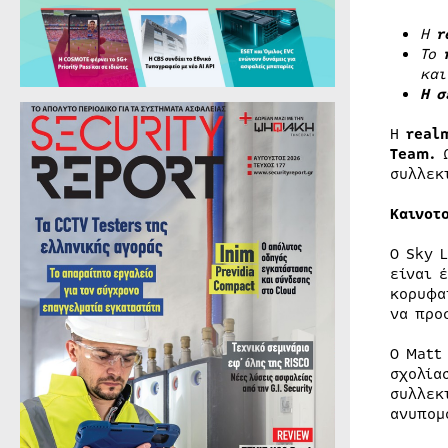
Η
r
Το
και
Η σ
Η
real
Team.
Ω
συλλεκ
Καινοτ
Ο Sky 
είναι 
κορυφα
να προ
Ο Matt
σχολία
συλλεκ
ανυπομ