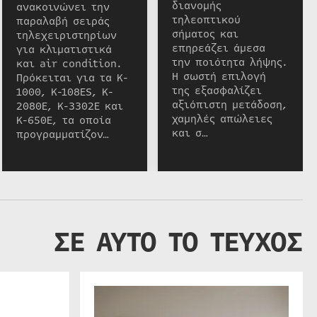
διανομής
ανακοινώνει την
τηλεοπτικού
παραλαβή σειράς
σήματος και
τηλεχειριστηρίων
επηρεάζει άμεσα
για κλιματιστικά
την ποιότητα λήψης.
και air condition.
Η σωστή επιλογή
Πρόκειται για τα K-
της εξασφαλίζει
1000, K-108ES, K-
αξιόπιστη μετάδοση,
2080E, K-3302E και
χαμηλές απώλειες
K-650E, τα οποία
και σ…
προγραμματίζον…
ΣΕ ΑΥΤΟ ΤΟ ΤΕΥΧΟΣ