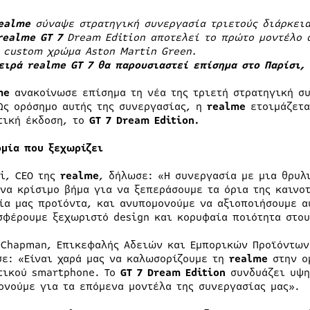
ealme
σύναψε στρατηγική συνεργασία τριετούς διάρκει
realme GT 7
Dream Edition αποτελεί το πρώτο μοντέλο α
 custom χρώμα Aston Martin Green.
ειρά realme GT 7 θα παρουσιαστεί επίσημα στο Παρίσι, 
me
ανακοίνωσε επίσημα τη νέα της τριετή στρατηγική σ
ς ορόσημο αυτής της συνεργασίας, η
realme
ετοιμάζετα
τική έκδοση, το
GT 7 Dream Edition.
ομία που ξεχωρίζει
Li, CEO της
realme
, δήλωσε: «Η συνεργασία με μια θρυ
ένα κρίσιμο βήμα για να ξεπεράσουμε τα όρια της καινο
ία μας προϊόντα, και ανυπομονούμε να αξιοποιήσουμε α
σφέρουμε ξεχωριστό design και κορυφαία ποιότητα στου
 Chapman, Επικεφαλής Αδειών και Εμπορικών Προϊόντω
σε: «Είναι χαρά μας να καλωσορίζουμε τη
realme
στην ο
τικού smartphone. Το
GT 7
Dream Edition
συνδυάζει υψη
ονούμε για τα επόμενα μοντέλα της συνεργασίας μας».