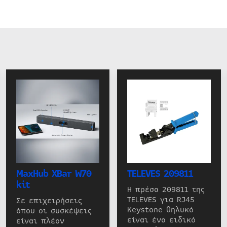
MaxHub XBar W70
TELEVES 209811
kit
Η πρέσα 209811 της
TELEVES για RJ45
Σε επιχειρήσεις
Keystone θηλυκό
όπου οι συσκέψεις
είναι ένα ειδικό
είναι πλέον