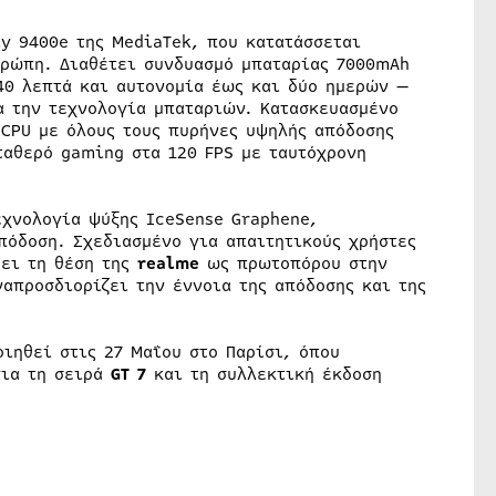
y 9400e της MediaTek, που κατατάσσεται
υρώπη. Διαθέτει συνδυασμό μπαταρίας 7000mAh
40 λεπτά και αυτονομία έως και δύο ημερών —
α την τεχνολογία μπαταριών. Κατασκευασμένο
CPU με όλους τους πυρήνες υψηλής απόδοσης
ταθερό gaming στα 120 FPS με ταυτόχρονη
εχνολογία ψύξης IceSense Graphene,
πόδοση. Σχεδιασμένο για απαιτητικούς χρήστες
ύει τη θέση της
realme
ως πρωτοπόρου στην
ναπροσδιορίζει την έννοια της απόδοσης και της
ιηθεί στις 27 Μαΐου στο Παρίσι, όπου
για τη σειρά
GT 7
και τη συλλεκτική έκδοση