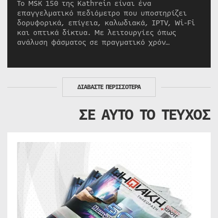
Το MSK 150 της Kathrein είναι ένα
επαγγελματικό πεδιόμετρο που υποστηρίζει
δορυφορικά, επίγεια, καλωδιακά, IPTV, Wi-Fi
και οπτικά δίκτυα. Με λειτουργίες όπως
ανάλυση φάσματος σε πραγματικό χρόν…
ΔΙΑΒΑΣΤΕ ΠΕΡΙΣΣΟΤΕΡΑ
ΣΕ ΑΥΤΟ ΤΟ ΤΕΥΧΟΣ