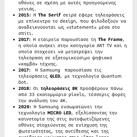
οθόνες σε σχέση με αυτές προηγούμενης
γενιάς.
2015:
Η
The
Serif
σειρά έφερε τηλεοράσεις
με επίκεντρο το design, που φιλοδοξούν να
αναδεικνύονται ως «statement» μέσα στο
σπίτι.
2017:
Η εταιρεία παρουσίασε τη
The
Frame
,
η οποία ανήκει στην κατηγορία ART TV και η
οποία στοχεύει να μετατρέψει την
τηλεόραση σε εξατομικεύσιμο ψηφιακό
«καμβά» τέχνης.
2017:
Η Samsung παρουσίασε τις
τηλεοράσεις
QLED
, με τεχνολογία Quantum
Dot.
2018:
Οι
τηλεοράσεις 8
K
προσφέρουν πάνω
από 33 εκατομμύρια pixels, τέσσερις φορές
την ανάλυση του 4K.
2020:
Η Samsung ενσωματώνει την
τεχνολογία
MICRO
LED
, εξελίσσοντας την
καινοτομία της στις αυτοφωτιζόμενες
οθόνες στοχεύοντας σε ενίσχυση της
φωτεινότητας, της αντίθεσης και της