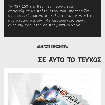
Το MSK 150 της Kathrein είναι ένα
επαγγελματικό πεδιόμετρο που υποστηρίζει
δορυφορικά, επίγεια, καλωδιακά, IPTV, Wi-Fi
και οπτικά δίκτυα. Με λειτουργίες όπως
ανάλυση φάσματος σε πραγματικό χρόν…
ΔΙΑΒΑΣΤΕ ΠΕΡΙΣΣΟΤΕΡΑ
ΣΕ ΑΥΤΟ ΤΟ ΤΕΥΧΟΣ