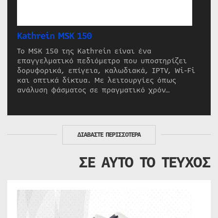
Kathrein MSK 150
Το MSK 150 της Kathrein είναι ένα
επαγγελματικό πεδιόμετρο που υποστηρίζει
δορυφορικά, επίγεια, καλωδιακά, IPTV, Wi-Fi
και οπτικά δίκτυα. Με λειτουργίες όπως
ανάλυση φάσματος σε πραγματικό χρόν…
ΔΙΑΒΑΣΤΕ ΠΕΡΙΣΣΟΤΕΡΑ
ΣΕ ΑΥΤΟ ΤΟ ΤΕΥΧΟΣ