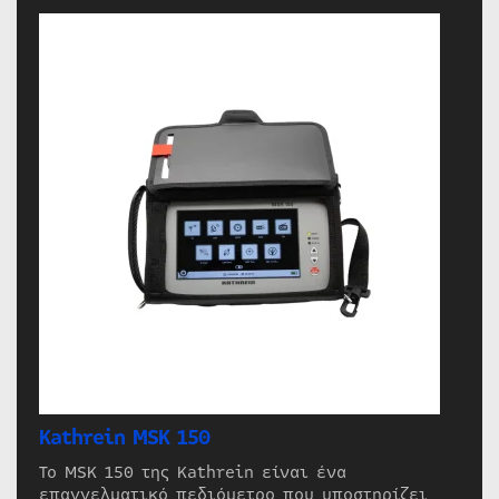
Kathrein MSK 150
Το MSK 150 της Kathrein είναι ένα
επαγγελματικό πεδιόμετρο που υποστηρίζει