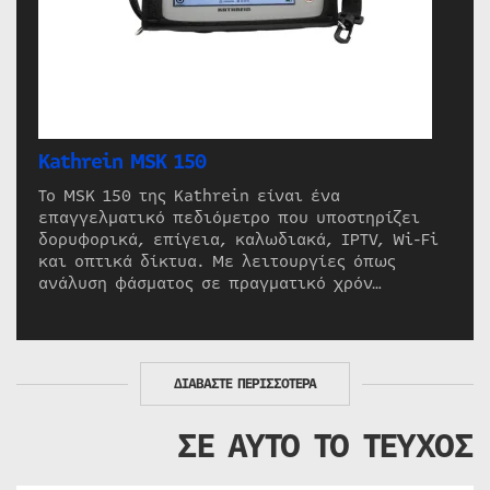
Kathrein MSK 150
Το MSK 150 της Kathrein είναι ένα
επαγγελματικό πεδιόμετρο που υποστηρίζει
δορυφορικά, επίγεια, καλωδιακά, IPTV, Wi-Fi
και οπτικά δίκτυα. Με λειτουργίες όπως
ανάλυση φάσματος σε πραγματικό χρόν…
ΔΙΑΒΑΣΤΕ ΠΕΡΙΣΣΟΤΕΡΑ
ΣΕ ΑΥΤΟ ΤΟ ΤΕΥΧΟΣ