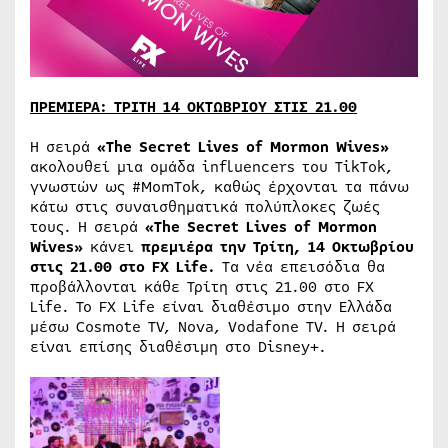
ΠΡΕΜΙΕΡΑ: ΤΡΙΤΗ 14 ΟΚΤΩΒΡΙΟΥ ΣΤΙΣ 21.00
H σειρά
«
The
Secret
Lives
of
Mormon
Wives
»
ακολουθεί μια ομάδα influencers του TikTok,
γνωστών ως #MomTok, καθώς έρχονται τα πάνω
κάτω στις συναισθηματικά πολύπλοκες ζωές
τους. Η σειρά
«
The
Secret
Lives
of
Mormon
Wives
»
κάνει
πρεμιέρα την Τρίτη, 14 Οκτωβρίου
στις 21.00 στο
FX
Life
.
Τα νέα επεισόδια θα
προβάλλονται κάθε Τρίτη στις 21.00 στο FX
Life. Το FX Life είναι διαθέσιμο στην Ελλάδα
μέσω Cosmote TV, Nova, Vodafone TV. Η σειρά
είναι επίσης διαθέσιμη στο Disney+.