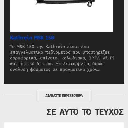
Kathrein MSK 150
Το MSK 150 της Kathrein είναι ένα
επαγγελματικό πεδιόμετρο που υποστηρίζει
δορυφορικά, επίγεια, καλωδιακά, IPTV, Wi-Fi
και οπτικά δίκτυα. Με λειτουργίες όπως
ανάλυση φάσματος σε πραγματικό χρόν…
ΔΙΑΒΑΣΤΕ ΠΕΡΙΣΣΟΤΕΡΑ
ΣΕ ΑΥΤΟ ΤΟ ΤΕΥΧΟΣ