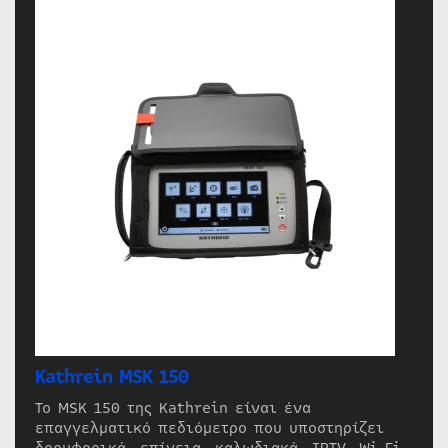
Kathrein MSK 150
Το MSK 150 της Kathrein είναι ένα
επαγγελματικό πεδιόμετρο που υποστηρίζει