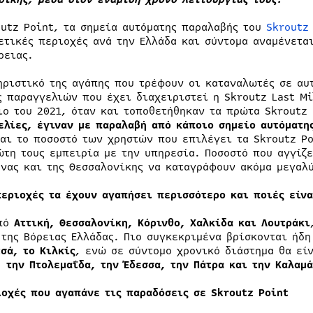
outz Point, τα σημεία αυτόματης παραλαβής του
Skroutz
ετικές περιοχές ανά την Ελλάδα και σύντομα αναμένετα
ρειας.
ηριστικό της αγάπης που τρέφουν οι καταναλωτές σε αυ
ς παραγγελιών που έχει διαχειριστεί η Skroutz Last Mi
ιο του 2021, όταν και τοποθετήθηκαν τα πρώτα Skroutz
ελίες, έγιναν με παραλαβή από κάποιο σημείο αυτόματη
και το ποσοστό των χρηστών που επιλέγει τα Skroutz P
ώτη τους εμπειρία με την υπηρεσία. Ποσοστό που αγγίζε
ήνας και της Θεσσαλονίκης να καταγράφουν ακόμα μεγαλ
περιοχές τα έχουν αγαπήσει περισσότερο και ποιές είνα
από
Αττική, Θεσσαλονίκη, Κόρινθο, Χαλκίδα και Λουτράκι
 της Βόρειας Ελλάδας. Πιο συγκεκριμένα βρίσκονται ήδ
σά, το Κιλκίς
, ενώ σε σύντομο χρονικό διάστημα θα εί
, την Πτολεμαΐδα, την Έδεσσα, την Π
άτρα και την Καλαμά
ιοχές που αγαπάνε τις παραδόσεις σε Skroutz Point