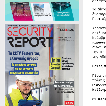
Τα Skr
διαφορ
Περιφέ
Χαρακτ
αριθμό
Νοέμβρ
παραγγ
είναι 
την πρ
της Αθ
Ποιες 
Πέρα 
πόλεις
Γιαννιτ
Κοζάνη
Οι περ