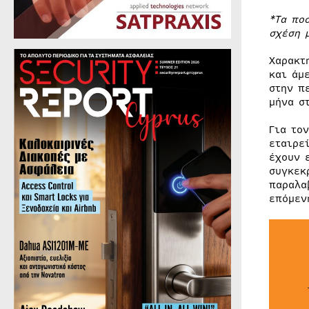
*Τα πο
σχέση 
Χαρακτ
και άμ
στην π
μήνα σ
Για το
εταιρε
έχουν 
συγκεκ
παραλα
επόμεν