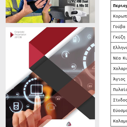
Περιο
Κορωπ
Γούβα
Γκύζη
Ελλην
Νέα Κ
Χολαρ
Άγιος
Πυλαί
Σίνδο
Εύοσμ
Καλαμ