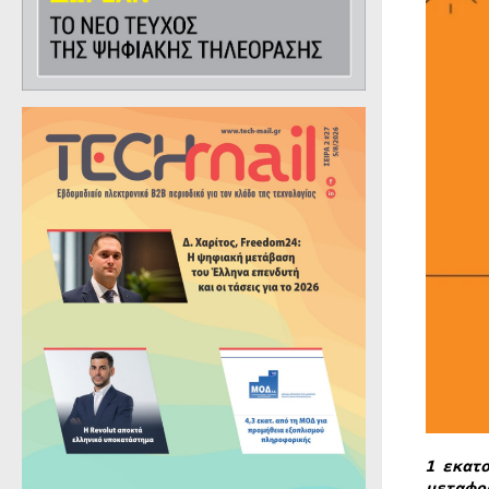
1 εκατ
μεταφο