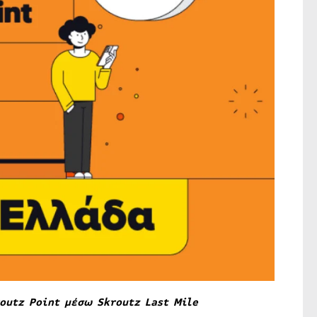
outz Point μέσω Skroutz Last Mile