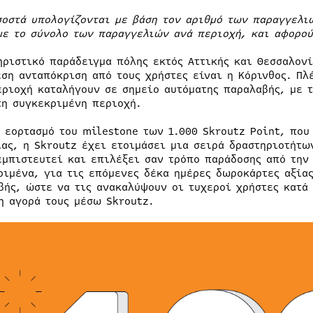
σοστά υπολογίζονται με βάση τον αριθμό των παραγγελι
με το σύνολο των παραγγελιών ανά περιοχή, και αφορού
ηριστικό παράδειγμα πόλης εκτός Αττικής και Θεσσαλονί
εση ανταπόκριση από τους χρήστες είναι η Κόρινθος. Π
εριοχή καταλήγουν σε σημείο αυτόματης παραλαβής, με τ
τη συγκεκριμένη περιοχή.
ν εορτασμό του milestone των 1.000 Skroutz Point, που
ίας, η Skroutz έχει ετοιμάσει μια σειρά δραστηριοτήτω
εμπιστευτεί και επιλέξει σαν τρόπο παράδοσης από την
ριμένα, για τις επόμενες δέκα ημέρες δωροκάρτες αξία
βής, ώστε να τις ανακαλύψουν οι τυχεροί χρήστες κατά 
η αγορά τους μέσω Skroutz.