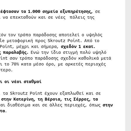
έφτασαν τα 1.000 σημεία εξυπηρέτησης,
σε
ι να επεκταθούν και σε νέες πόλεις της
τόν τον τρόπο παράδοσης αποτελεί ο υψηλός
le μεταφορική προς Skroutz Point. Από το
 Point, μέχρι και σήμερα,
σχεδόν 1 εκατ.
ς παραλαβής.
Ενώ την ίδια στιγμή πολύ υψηλό
oint σαν τρόπο παράδοσης σχεδόν καθολικά μετά
ι το 70% κατα μέσο όρο, με αρκετές περιοχές
ύτερο.
ι οι νέοι σταθμοί
, τα Skroutz Point έχουν εξαπλωθεί και σε
η
στην Κατερίνη, τη Βέροια, τις Σέρρες, τα
ναι διαθέσιμα και σε άλλες περιοχές, όπως
στην
τα
.