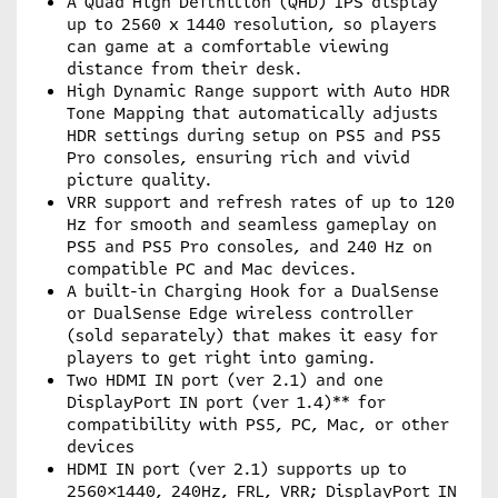
A Quad High Definition (QHD) IPS display
up to 2560 x 1440 resolution, so players
can game at a comfortable viewing
distance from their desk.
High Dynamic Range support with Auto HDR
Tone Mapping that automatically adjusts
HDR settings during setup on PS5 and PS5
Pro consoles, ensuring rich and vivid
picture quality.
VRR support and refresh rates of up to 120
Hz for smooth and seamless gameplay on
PS5 and PS5 Pro consoles, and 240 Hz on
compatible PC and Mac devices.
A built-in Charging Hook for a DualSense
or DualSense Edge wireless controller
(sold separately) that makes it easy for
players to get right into gaming.
Two HDMI IN port (ver 2.1) and one
DisplayPort IN port (ver 1.4)** for
compatibility with PS5, PC, Mac, or other
devices
HDMI IN port (ver 2.1) supports up to
2560×1440, 240Hz, FRL, VRR; DisplayPort IN