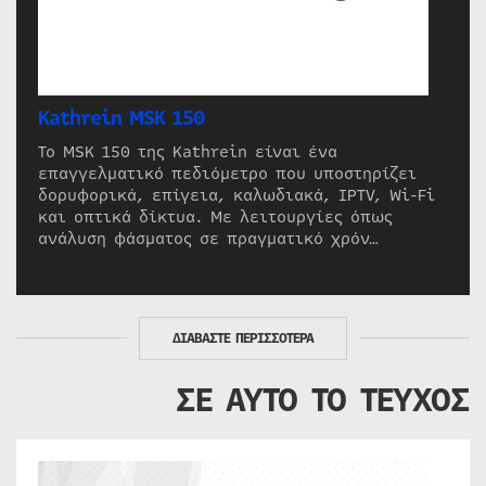
Kathrein MSK 150
Το MSK 150 της Kathrein είναι ένα
επαγγελματικό πεδιόμετρο που υποστηρίζει
δορυφορικά, επίγεια, καλωδιακά, IPTV, Wi-Fi
και οπτικά δίκτυα. Με λειτουργίες όπως
ανάλυση φάσματος σε πραγματικό χρόν…
ΔΙΑΒΑΣΤΕ ΠΕΡΙΣΣΟΤΕΡΑ
ΣΕ ΑΥΤΟ ΤΟ ΤΕΥΧΟΣ