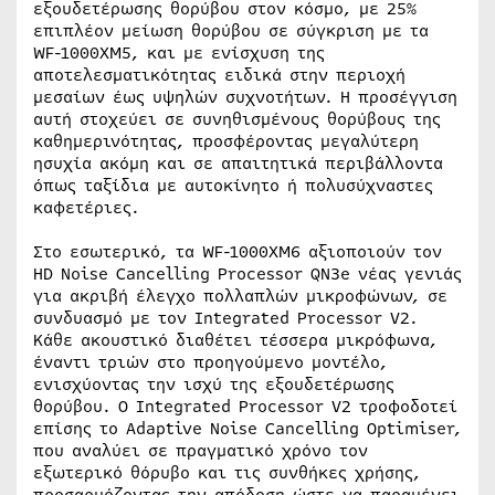
εξουδετέρωσης θορύβου στον κόσμο, με 25%
επιπλέον μείωση θορύβου σε σύγκριση με τα
WF-1000XM5, και με ενίσχυση της
αποτελεσματικότητας ειδικά στην περιοχή
μεσαίων έως υψηλών συχνοτήτων. Η προσέγγιση
αυτή στοχεύει σε συνηθισμένους θορύβους της
καθημερινότητας, προσφέροντας μεγαλύτερη
ησυχία ακόμη και σε απαιτητικά περιβάλλοντα
όπως ταξίδια με αυτοκίνητο ή πολυσύχναστες
καφετέριες.
Στο εσωτερικό, τα WF-1000XM6 αξιοποιούν τον
HD Noise Cancelling Processor QN3e νέας γενιάς
για ακριβή έλεγχο πολλαπλών μικροφώνων, σε
συνδυασμό με τον Integrated Processor V2.
Κάθε ακουστικό διαθέτει τέσσερα μικρόφωνα,
έναντι τριών στο προηγούμενο μοντέλο,
ενισχύοντας την ισχύ της εξουδετέρωσης
θορύβου. Ο Integrated Processor V2 τροφοδοτεί
επίσης το Adaptive Noise Cancelling Optimiser,
που αναλύει σε πραγματικό χρόνο τον
εξωτερικό θόρυβο και τις συνθήκες χρήσης,
προσαρμόζοντας την απόδοση ώστε να παραμένει