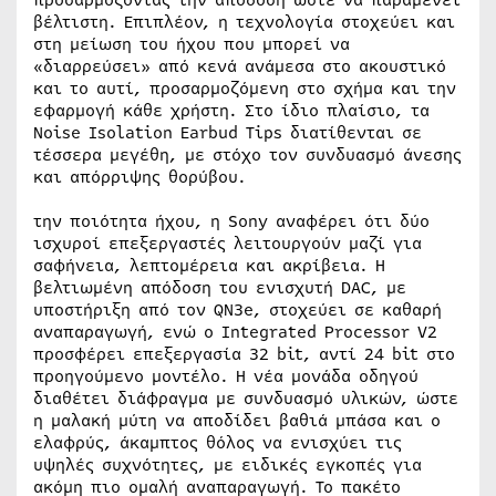
βέλτιστη. Επιπλέον, η τεχνολογία στοχεύει και
στη μείωση του ήχου που μπορεί να
«διαρρεύσει» από κενά ανάμεσα στο ακουστικό
και το αυτί, προσαρμοζόμενη στο σχήμα και την
εφαρμογή κάθε χρήστη. Στο ίδιο πλαίσιο, τα
Noise Isolation Earbud Tips διατίθενται σε
τέσσερα μεγέθη, με στόχο τον συνδυασμό άνεσης
και απόρριψης θορύβου.
την ποιότητα ήχου, η Sony αναφέρει ότι δύο
ισχυροί επεξεργαστές λειτουργούν μαζί για
σαφήνεια, λεπτομέρεια και ακρίβεια. Η
βελτιωμένη απόδοση του ενισχυτή DAC, με
υποστήριξη από τον QN3e, στοχεύει σε καθαρή
αναπαραγωγή, ενώ ο Integrated Processor V2
προσφέρει επεξεργασία 32 bit, αντί 24 bit στο
προηγούμενο μοντέλο. Η νέα μονάδα οδηγού
διαθέτει διάφραγμα με συνδυασμό υλικών, ώστε
η μαλακή μύτη να αποδίδει βαθιά μπάσα και ο
ελαφρύς, άκαμπτος θόλος να ενισχύει τις
υψηλές συχνότητες, με ειδικές εγκοπές για
ακόμη πιο ομαλή αναπαραγωγή. Το πακέτο