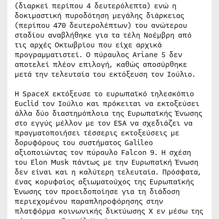
(διαρκεί περίπου 4 δευτερόλεπτα) ενώ η
δοκιμαστική πυροδότηση μεγάλης διάρκειας
(περίπου 470 δευτερολέπτων) του ανώτερου
σταδίου αναβλήθηκε για τα τέλη Νοέμβρη από
τις αρχές Οκτωβρίου που είχε αρχικά
προγραμματιστεί. Ο πύραυλος Ariane 5 δεν
αποτελεί πλέον επιλογή, καθώς αποσύρθηκε
μετά την τελευταία του εκτόξευση τον Ιούλιο.
Η SpaceX εκτόξευσε το ευρωπαϊκό τηλεσκόπιο
Euclid τον Ιούλιο και πρόκειται να εκτοξεύσει
άλλα δύο διαστημόπλοια της Ευρωπαϊκής Ένωσης
στο εγγύς μέλλον με τον ESA να σχεδιάζει να
πραγματοποιήσει τέσσερις εκτοξεύσεις με
δορυφόρους του συστήματος Galileo
αξιοποιώντας τον πύραυλο Falcon 9. Η σχέση
του Elon Musk πάντως με την Ευρωπαϊκή Ένωση
δεν είναι και η καλύτερη τελευταία. Πρόσφατα,
ένας κορυφαίος αξιωματούχος της Ευρωπαϊκής
Ένωσης τον προειδοποίησε για τη διάδοση
περιεχομένου παραπληροφόρησης στην
πλατφόρμα κοινωνικής δικτύωσης X εν μέσω της