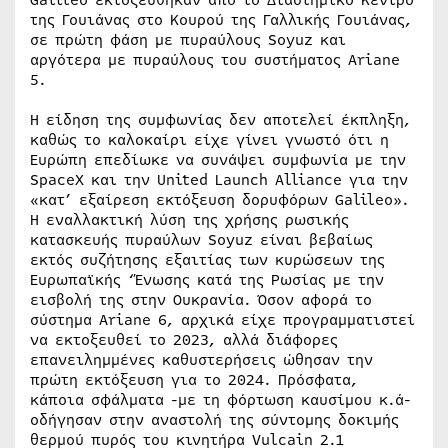
της Γουιάνας στο Κουρού της Γαλλικής Γουιάνας,
σε πρώτη φάση με πυραύλους Soyuz και
αργότερα με πυραύλους του συστήματος Ariane
5.
Η είδηση της συμφωνίας δεν αποτελεί έκπληξη,
καθώς το καλοκαίρι είχε γίνει γνωστό ότι η
Ευρώπη επεδίωκε να συνάψει συμφωνία με την
SpaceX και την United Launch Alliance για την
«κατ’ εξαίρεση εκτόξευση δορυφόρων Galileo».
Η εναλλακτική λύση της χρήσης ρωσικής
κατασκευής πυραύλων Soyuz είναι βεβαίως
εκτός συζήτησης εξαιτίας των κυρώσεων της
Ευρωπαϊκής ‘Ένωσης κατά της Ρωσίας με την
εισβολή της στην Ουκρανία. Όσον αφορά το
σύστημα Ariane 6, αρχικά είχε προγραμματιστεί
να εκτοξευθεί το 2023, αλλά διάφορες
επανειλημμένες καθυστερήσεις ώθησαν την
πρώτη εκτόξευση για το 2024. Πρόσφατα,
κάποια σφάλματα -με τη φόρτωση καυσίμου κ.ά-
οδήγησαν στην αναστολή της σύντομης δοκιμής
θερμού πυρός του κινητήρα Vulcain 2.1