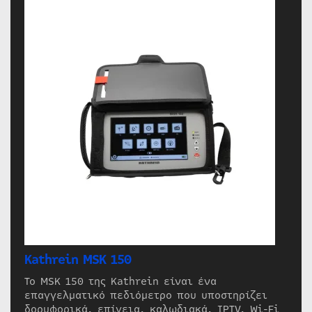
Kathrein MSK 150
Το MSK 150 της Kathrein είναι ένα
επαγγελματικό πεδιόμετρο που υποστηρίζει
δορυφορικά, επίγεια, καλωδιακά, IPTV, Wi-Fi