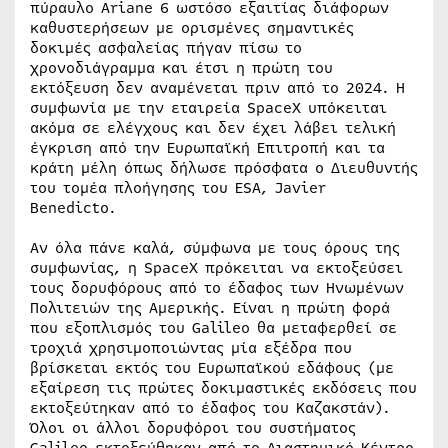
πύραυλο Ariane 6 ωστόσο εξαιτίας διάφορων
καθυστερήσεων με ορισμένες σημαντικές
δοκιμές ασφαλείας πήγαν πίσω το
χρονοδιάγραμμα και έτσι η πρώτη του
εκτόξευση δεν αναμένεται πριν από το 2024. Η
συμφωνία με την εταιρεία SpaceX υπόκειται
ακόμα σε ελέγχους και δεν έχει λάβει τελική
έγκριση από την Ευρωπαϊκή Επιτροπή και τα
κράτη μέλη όπως δήλωσε πρόσφατα ο Διευθυντής
του τομέα πλοήγησης του ESA, Javier
Benedicto.
Αν όλα πάνε καλά, σύμφωνα με τους όρους της
συμφωνίας, η SpaceX πρόκειται να εκτοξεύσει
τους δορυφόρους από το έδαφος των Ηνωμένων
Πολιτειών της Αμερικής. Είναι η πρώτη φορά
που εξοπλισμός του Galileo θα μεταφερθεί σε
τροχιά χρησιμοποιώντας μία εξέδρα που
βρίσκεται εκτός του Ευρωπαϊκού εδάφους (με
εξαίρεση τις πρώτες δοκιμαστικές εκδόσεις που
εκτοξεύτηκαν από το έδαφος του Καζακστάν).
Όλοι οι άλλοι δορυφόροι του συστήματος
Galileo εκτοξεύθηκαν από το Διαστημικό Κέντρο