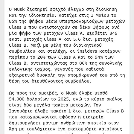
Ο Musk διατηρεί σφιχτό έλεγχο στη διοίκηση
και την ιδιοκτησία. Κατείχε στις 1 Μαΐου το
85% της ψήφου μέσω υπερπρονομιούχων μετοχών
Class B που αντιστοιχούν σε δέκα ψήφους ανά
μία ψήφο των μετοχών Class A. Διαθέτει 849
εκατ. μετοχές Class A και 5,6 δισ. μετοχές
Class B. Μαζί με μέλη του διοικητικού
συμβουλίου και στελέχη, οι insiders κατέχουν
περίπου το 20% των Class A και το 94% των
Class B, αντιστοιχώντας στο 86% της συνολικής
εκλογικής ισχύος, γεγονός που καθιστά
εξαιρετικά δύσκολη την απομάκρυνσή του από τη
θέση του διευθύνοντος συμβούλου.
Ως προς τις αμοιβές, ο Musk έλαβε μισθό
54.000 δολαρίων το 2025, ενώ το κύριο σκέλος
είναι δύο μεγάλα πακέτα μετοχών. Τον
Ιανουάριο έλαβε πακέτο 1 δισ. μετοχών Class B
που κατοχυρώνονται εφόσον η εταιρεία
δημιουργήσει μόνιμη ανθρώπινη αποικία στον
Άρη με τουλάχιστον ένα εκατομμύριο κατοίκους