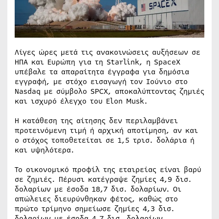
Λίγες ώρες μετά τις ανακοινώσεις αυξήσεων σε
ΗΠΑ και Ευρώπη για τη Starlink, η SpaceX
υπέβαλε τα απαραίτητα έγγραφα για δημόσια
εγγραφή, με στόχο εισαγωγή τον Ιούνιο στο
Nasdaq με σύμβολο SPCX, αποκαλύπτοντας ζημιές
και ισχυρό έλεγχο του Elon Musk.
Η κατάθεση της αίτησης δεν περιλαμβάνει
προτεινόμενη τιμή ή αρχική αποτίμηση, αν και
ο στόχος τοποθετείται σε 1,5 τρισ. δολάρια ή
και υψηλότερα.
Το οικονομικό προφίλ της εταιρείας είναι βαρύ
σε ζημιές. Πέρυσι κατέγραψε ζημίες 4,9 δισ.
δολαρίων με έσοδα 18,7 δισ. δολαρίων. Οι
απώλειες διευρύνθηκαν φέτος, καθώς στο
πρώτο τρίμηνο σημείωσε ζημίες 4,3 δισ.
δολαρίων με έσοδα 4,7 δισ. δολαρίων.