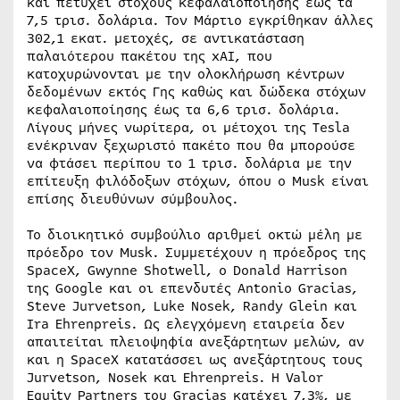
και πετύχει στόχους κεφαλαιοποίησης έως τα
7,5 τρισ. δολάρια. Τον Μάρτιο εγκρίθηκαν άλλες
302,1 εκατ. μετοχές, σε αντικατάσταση
παλαιότερου πακέτου της xAI, που
κατοχυρώνονται με την ολοκλήρωση κέντρων
δεδομένων εκτός Γης καθώς και δώδεκα στόχων
κεφαλαιοποίησης έως τα 6,6 τρισ. δολάρια.
Λίγους μήνες νωρίτερα, οι μέτοχοι της Tesla
ενέκριναν ξεχωριστό πακέτο που θα μπορούσε
να φτάσει περίπου το 1 τρισ. δολάρια με την
επίτευξη φιλόδοξων στόχων, όπου ο Musk είναι
επίσης διευθύνων σύμβουλος.
Το διοικητικό συμβούλιο αριθμεί οκτώ μέλη με
πρόεδρο τον Musk. Συμμετέχουν η πρόεδρος της
SpaceX, Gwynne Shotwell, ο Donald Harrison
της Google και οι επενδυτές Antonio Gracias,
Steve Jurvetson, Luke Nosek, Randy Glein και
Ira Ehrenpreis. Ως ελεγχόμενη εταιρεία δεν
απαιτείται πλειοψηφία ανεξάρτητων μελών, αν
και η SpaceX κατατάσσει ως ανεξάρτητους τους
Jurvetson, Nosek και Ehrenpreis. Η Valor
Equity Partners του Gracias κατέχει 7,3%, με