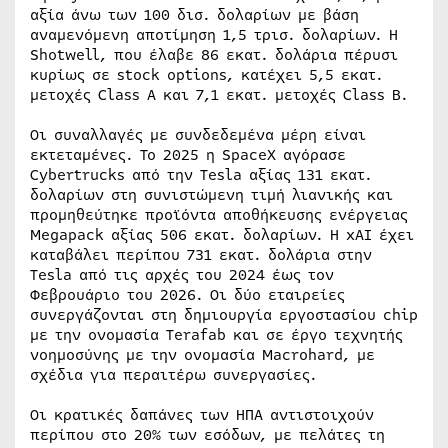
αξία άνω των 100 δισ. δολαρίων με βάση
αναμενόμενη αποτίμηση 1,5 τρισ. δολαρίων. Η
Shotwell, που έλαβε 86 εκατ. δολάρια πέρυσι
κυρίως σε stock options, κατέχει 5,5 εκατ.
μετοχές Class A και 7,1 εκατ. μετοχές Class B.
Οι συναλλαγές με συνδεδεμένα μέρη είναι
εκτεταμένες. Το 2025 η SpaceX αγόρασε
Cybertrucks από την Tesla αξίας 131 εκατ.
δολαρίων στη συνιστώμενη τιμή λιανικής και
προμηθεύτηκε προϊόντα αποθήκευσης ενέργειας
Megapack αξίας 506 εκατ. δολαρίων. Η xAI έχει
καταβάλει περίπου 731 εκατ. δολάρια στην
Tesla από τις αρχές του 2024 έως τον
Φεβρουάριο του 2026. Οι δύο εταιρείες
συνεργάζονται στη δημιουργία εργοστασίου chip
με την ονομασία Terafab και σε έργο τεχνητής
νοημοσύνης με την ονομασία Macrohard, με
σχέδια για περαιτέρω συνεργασίες.
Οι κρατικές δαπάνες των ΗΠΑ αντιστοιχούν
περίπου στο 20% των εσόδων, με πελάτες τη