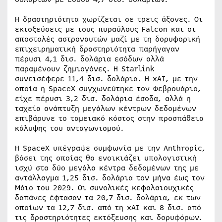
Η δραστηριότητα χωρίζεται σε τρεις άξονες. Οι
εκτοξεύσεις με τους πυραύλους Falcon και οι
αποστολές αστροναυτών μαζί με τη δορυφορική
επιχειρηματική δραστηριότητα παρήγαγαν
πέρυσι 4,1 δισ. δολάρια εσόδων αλλά
παραμένουν ζημιογόνες. Η Starlink
συνεισέφερε 11,4 δισ. δολάρια. Η xAI, με την
οποία η SpaceX συγχωνεύτηκε τον Φεβρουάριο,
είχε πέρυσι 3,2 δισ. δολάρια έσοδα, αλλά η
ταχεία ανάπτυξη μεγάλων κέντρων δεδομένων
επιβάρυνε το ταμειακό κόστος στην προσπάθεια
κάλυψης του ανταγωνισμού.
Η SpaceX υπέγραψε συμφωνία με την Anthropic,
βάσει της οποίας θα ενοικιάζει υπολογιστική
ισχύ στα δύο μεγάλα κέντρα δεδομένων της με
αντάλλαγμα 1,25 δισ. δολάρια τον μήνα έως τον
Μάιο του 2029. Οι συνολικές κεφαλαιουχικές
δαπάνες έφτασαν τα 20,7 δισ. δολάρια, εκ των
οποίων τα 12,7 δισ. από τη xAI και 8 δισ. από
τις δραστηριότητες εκτόξευσης και δορυφόρων.