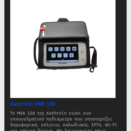
Kathrein MSK 150
Το MSK 150 της Kathrein είναι ένα
επαγγελματικό πεδιόμετρο που υποστηρίζει
δορυφορικά, επίγεια, καλωδιακά, IPTV, Wi-Fi
και οπτικά δίκτυα. Με λειτουργίες όπως