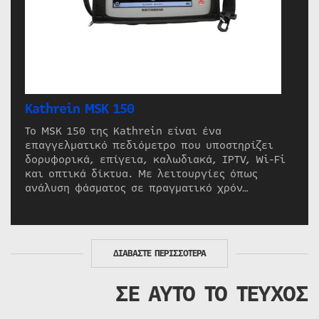
Kathrein MSK 150
Το MSK 150 της Kathrein είναι ένα
επαγγελματικό πεδιόμετρο που υποστηρίζει
δορυφορικά, επίγεια, καλωδιακά, IPTV, Wi-Fi
και οπτικά δίκτυα. Με λειτουργίες όπως
ανάλυση φάσματος σε πραγματικό χρόν…
ΔΙΑΒΑΣΤΕ ΠΕΡΙΣΣΟΤΕΡΑ
ΣΕ ΑΥΤΟ ΤΟ ΤΕΥΧΟΣ