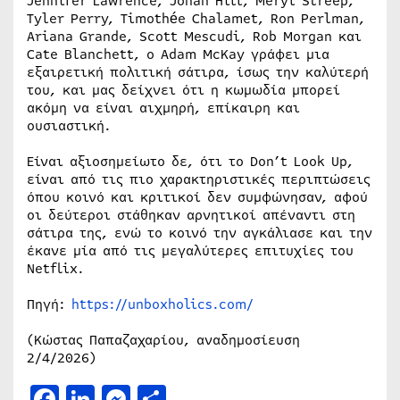
Jennifer Lawrence, Jonah Hill, Meryl Streep,
Tyler Perry, Timothée Chalamet, Ron Perlman,
Ariana Grande, Scott Mescudi, Rob Morgan και
Cate Blanchett, ο Adam McKay γράφει μια
εξαιρετική πολιτική σάτιρα, ίσως την καλύτερή
του, και μας δείχνει ότι η κωμωδία μπορεί
ακόμη να είναι αιχμηρή, επίκαιρη και
ουσιαστική.
Είναι αξιοσημείωτο δε, ότι το Don’t Look Up,
είναι από τις πιο χαρακτηριστικές περιπτώσεις
όπου κοινό και κριτικοί δεν συμφώνησαν, αφού
οι δεύτεροι στάθηκαν αρνητικοί απέναντι στη
σάτιρα της, ενώ το κοινό την αγκάλιασε και την
έκανε μία από τις μεγαλύτερες επιτυχίες του
Netflix.
Πηγή:
https://unboxholics.com/
(Κώστας Παπαζαχαρίου, αναδημοσίευση
2/4/2026)
Facebook
LinkedIn
Messenger
Μοιραστείτε