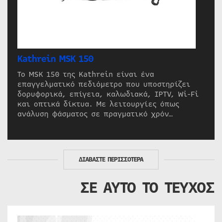
Kathrein MSK 150
Το MSK 150 της Kathrein είναι ένα
επαγγελματικό πεδιόμετρο που υποστηρίζει
δορυφορικά, επίγεια, καλωδιακά, IPTV, Wi-Fi
και οπτικά δίκτυα. Με λειτουργίες όπως
ανάλυση φάσματος σε πραγματικό χρόν…
ΔΙΑΒΑΣΤΕ ΠΕΡΙΣΣΟΤΕΡΑ
ΣΕ ΑΥΤΟ ΤΟ ΤΕΥΧΟΣ