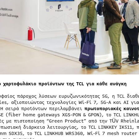
ό χαρτοφυλάκιο προϊόντων της
TCL
για κάθε ανάγκη
υφαίος πάροχος λύσεων ευρυζωνικότητας 5G, η TCL διαθ
les, αξιοποιώντας τεχνολογίες Wi-Fi 7, 5G-A και AI γι
 Η σειρά προϊόντων περιλαμβάνει
πρωτοποριακές καινο
SE (fiber home gateways XGS-PON & GPON), το TCL LINKH
ές με πιστοποίηση “Green Product” από την TÜV Rheinla
υπωσιακή διάρκεια λειτουργίας, το TCL LINKKEY IK511, 
mm SDX35, το TCL LINKHUB WR5360, Wi-Fi 7 mesh router