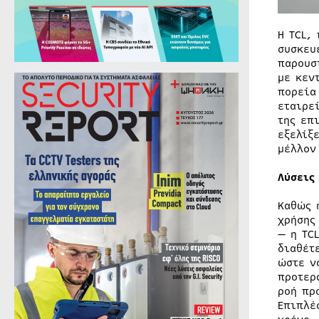
Η TCL,
συσκευ
παρουσ
με κεν
πορεία
εταιρε
της επ
εξελίξ
μέλλον
Λύσεις
Καθώς 
χρήσης
— η TC
διαθέτ
ώστε ν
προτερ
ροή πρ
Επιπλέ