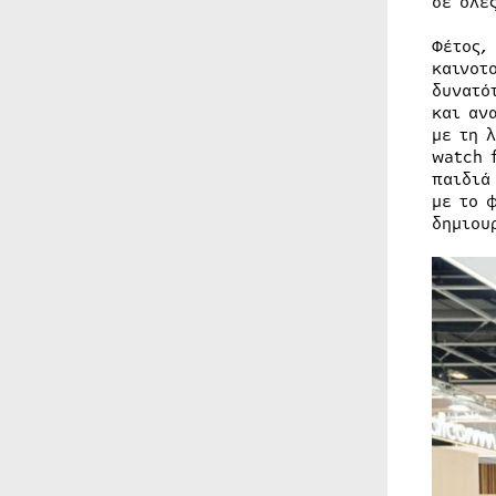
σε όλε
Φέτος,
καινοτ
δυνατό
και αν
με τη 
watch 
παιδιά
με το 
δημιου