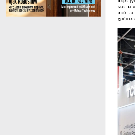
περιήγ
και τη
από το
χρήστε