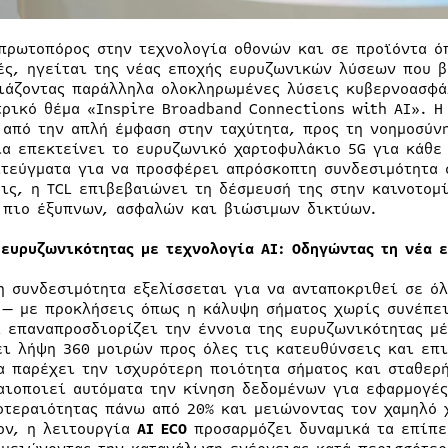
 πρωτοπόρος στην τεχνολογία οθονών και σε προϊόντα ό
ές, ηγείται της νέας εποχής ευρυζωνικών λύσεων που β
ιάζοντας παράλληλα ολοκληρωμένες λύσεις κυβερνοασφάλ
τρικό θέμα «Inspire Broadband Connections with AI». Η
 από την απλή έμφαση στην ταχύτητα, προς τη νοημοσύνη
ία επεκτείνει το ευρυζωνικό χαρτοφυλάκιο 5G για κάθε
ιτεύγματα για να προσφέρει απρόσκοπτη συνδεσιμότητα 
εις, η TCL επιβεβαιώνει τη δέσμευσή της στην καινοτομ
 πιο έξυπνων, ασφαλών και βιώσιμων δικτύων.
 ευρυζωνικότητας με τεχνολογία
AI
: Οδηγώντας τη νέα 
η συνδεσιμότητα εξελίσσεται για να ανταποκριθεί σε ό
 — με προκλήσεις όπως η κάλυψη σήματος χωρίς συνέπε
L επαναπροσδιορίζει την έννοια της ευρυζωνικότητας μ
ει λήψη 360 μοιρών προς όλες τις κατευθύνσεις και επι
α παρέχει την ισχυρότερη ποιότητα σήματος και σταθερή
αιοποιεί αυτόματα την κίνηση δεδομένων για εφαρμογές
οτεραιότητας πάνω από 20% και μειώνοντας τoν χαμηλό 
ον, η λειτουργία
AI ECO
προσαρμόζει δυναμικά τα επίπε