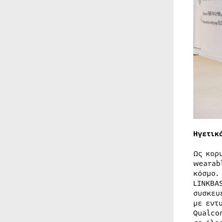
Ηγετικ
Ως κορ
wearab
κόσμο.
LINKBA
συσκευ
με εντ
Qualco