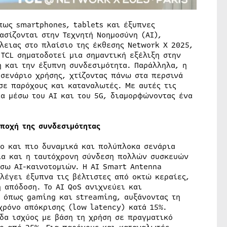
πως smartphones, tablets και έξυπνες
ασίζονται στην Τεχνητή Νοημοσύνη (AI),
ειας στο πλαίσιο της έκθεσης Network X 2025,
 TCL σηματοδοτεί μια σημαντική εξέλιξη στην
 και την έξυπνη συνδεσιμότητα. Παράλληλα, η
 σενάριο χρήσης, χτίζοντας πάνω στα περσινά
σε παρόχους και καταναλωτές. Με αυτές τις
ία μέσω του AI και του 5G, διαμορφώνοντας ένα
εποχή της συνδεσιμότητας
λο και πιο δυναμικά και πολύπλοκα σενάρια
ια και η ταυτόχρονη σύνδεση πολλών συσκευών
έσω AI-καινοτομιών. Η AI Smart Antenna
λέγει έξυπνα τις βέλτιστες από οκτώ κεραίες,
 απόδοση. Το AI QoS ανιχνεύει και
 όπως gaming και streaming, αυξάνοντας τη
χρόνο απόκρισης (low latency) κατά 15%.
δα ισχύος με βάση τη χρήση σε πραγματικό