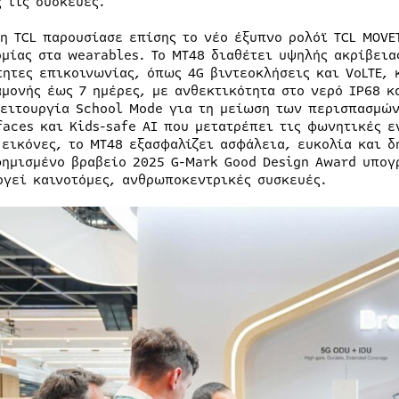
ς τις συσκευές.
 η TCL παρουσίασε επίσης το νέο έξυπνο ρολόϊ TCL MOVE
ομίας στα wearables. Το MT48 διαθέτει υψηλής ακρίβεια
τητες επικοινωνίας, όπως 4G βιντεοκλήσεις και VoLTE, 
αμονής έως 7 ημέρες, με ανθεκτικότητα στο νερό IP68 κ
λειτουργία School Mode για τη μείωση των περισπασμών
faces και Kids-safe AI που μετατρέπει τις φωνητικές ε
 εικόνες, το MT48 εξασφαλίζει ασφάλεια, ευκολία και δ
φημισμένο βραβείο 2025 G-Mark Good Design Award υπογ
ργεί καινοτόμες, ανθρωποκεντρικές συσκευές.