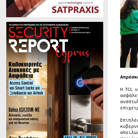
Απρόσκ
Η TCL 
ασφάλε
ανάπτυ
επιχει
Επιπλέ
κυβερν
απειλώ