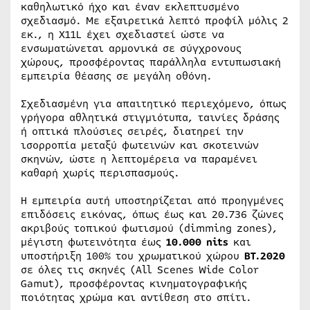
καθηλωτικό ήχο και έναν εκλεπτυσμένο
σχεδιασμό. Με εξαιρετικά λεπτό προφίλ μόλις 2
εκ., η X11L έχει σχεδιαστεί ώστε να
ενσωματώνεται αρμονικά σε σύγχρονους
χώρους, προσφέροντας παράλληλα εντυπωσιακή
εμπειρία θέασης σε μεγάλη οθόνη.
Σχεδιασμένη για απαιτητικό περιεχόμενο, όπως
γρήγορα αθλητικά στιγμιότυπα, ταινίες δράσης
ή οπτικά πλούσιες σειρές, διατηρεί την
ισορροπία μεταξύ φωτεινών και σκοτεινών
σκηνών, ώστε η λεπτομέρεια να παραμένει
καθαρή χωρίς περισπασμούς.
Η εμπειρία αυτή υποστηρίζεται από προηγμένες
επιδόσεις εικόνας, όπως έως και 20.736 ζώνες
ακριβούς τοπικού φωτισμού (dimming zones),
μέγιστη φωτεινότητα έως
10.000 nits
και
υποστήριξη 100% του χρωματικού χώρου
BT.2020
σε όλες τις σκηνές (All Scenes Wide Color
Gamut), προσφέροντας κινηματογραφικής
ποιότητας χρώμα και αντίθεση στο σπίτι.