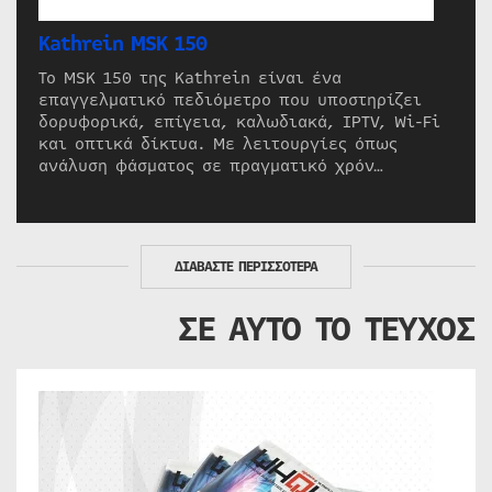
Kathrein MSK 150
Το MSK 150 της Kathrein είναι ένα
επαγγελματικό πεδιόμετρο που υποστηρίζει
δορυφορικά, επίγεια, καλωδιακά, IPTV, Wi-Fi
και οπτικά δίκτυα. Με λειτουργίες όπως
ανάλυση φάσματος σε πραγματικό χρόν…
ΔΙΑΒΑΣΤΕ ΠΕΡΙΣΣΟΤΕΡΑ
ΣΕ ΑΥΤΟ ΤΟ ΤΕΥΧΟΣ