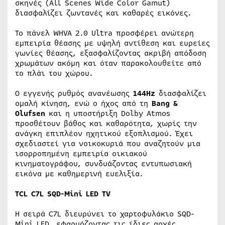
σκηνές (All Scenes Wide Color Gamut)
διασφαλίζει ζωντανές και καθαρές εικόνες.
Το πάνελ WHVA 2.0 Ultra προσφέρει ανώτερη
εμπειρία θέασης με υψηλή αντίθεση και ευρείες
γωνίες θέασης, εξασφαλίζοντας ακριβή απόδοση
χρωμάτων ακόμη και όταν παρακολουθείτε από
το πλάι του χώρου.
Ο εγγενής ρυθμός ανανέωσης
144Hz
διασφαλίζει
ομαλή κίνηση, ενώ ο ήχος από τη
Bang &
Olufsen
και η υποστήριξη Dolby Atmos
προσθέτουν βάθος και καθαρότητα, χωρίς την
ανάγκη επιπλέον ηχητικού εξοπλισμού. Έχει
σχεδιαστεί για νοικοκυριά που αναζητούν μια
ισορροπημένη εμπειρία οικιακού
κινηματογράφου, συνδυάζοντας εντυπωσιακή
εικόνα με καθημερινή ευελιξία.
TCL C7L SQD-Mini LED TV
Η σειρά C7L διευρύνει το χαρτοφυλάκιο SQD-
Mini LED, εφαρμόζοντας τις ίδιες αρχές