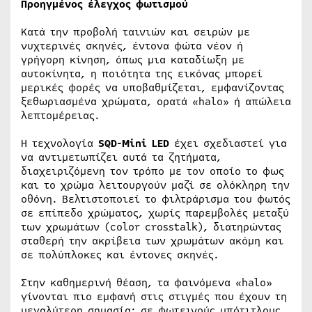
Προηγμένος έλεγχος φωτισμού
Κατά την προβολή ταινιών και σειρών με
νυχτερινές σκηνές, έντονα φώτα νέον ή
γρήγορη κίνηση, όπως μια καταδίωξη με
αυτοκίνητα, η ποιότητα της εικόνας μπορεί
μερικές φορές να υποβαθμίζεται, εμφανίζοντας
ξεθωριασμένα χρώματα, ορατά «halo» ή απώλεια
λεπτομέρειας.
Η τεχνολογία
SQD-Mini LED
έχει σχεδιαστεί για
να αντιμετωπίζει αυτά τα ζητήματα,
διαχειριζόμενη τον τρόπο με τον οποίο το φως
και το χρώμα λειτουργούν μαζί σε ολόκληρη την
οθόνη. Βελτιστοποιεί το φιλτράρισμα του φωτός
σε επίπεδο χρώματος, χωρίς παρεμβολές μεταξύ
των χρωμάτων (color crosstalk), διατηρώντας
σταθερή την ακρίβεια των χρωμάτων ακόμη και
σε πολύπλοκες και έντονες σκηνές.
Στην καθημερινή θέαση, τα φαινόμενα «halo»
γίνονται πιο εμφανή στις στιγμές που έχουν τη
μεγαλύτερη σημασία: σε φωτεινούς υπότιτλους