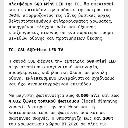
πλατφόρμα
SQD-Mini LED
της TCL θα επεκταθεί
και σε επιπλέον τηλεοράσεις της σειράς του
2026, εφαρμόζοντας τις ίδιες βασικές αρχές
βελτιστοποιημένου φιλτραρίσματος χρώματος,
προηγμένου ελέγχου halo και έξυπνης
επεξεργασίας εικόνας σε ένα ευρύτερο φάσμα
μεγεθών οθόνης και προτιμήσεων θέασης.
TCL C8L SQD-Mini LED TV
Η σειρά C8L φέρνει την εμπειρία
SQD-Mini LED
στην premium οικογενειακή κατηγορία,
προσφέροντας καθηλωτική θέαση σε μεγάλη
οθόνη, εκλεπτυσμένο μινιμαλιστικό σχεδιασμό
και ήχο κινηματογραφικού επιπέδου.
Με μέγιστη φωτεινότητα έως
6.000 nits
και έως
4.032 ζώνες τοπικού φωτισμού
(local dimming
zones), διατηρεί την αντίθεση και τη
λεπτομέρεια τόσο σε φωτεινές όσο και σε
σκοτεινές σκηνές. Η υποστήριξη έως και
100%
του χρωματικού χώρου BT.2020 σε όλες τις