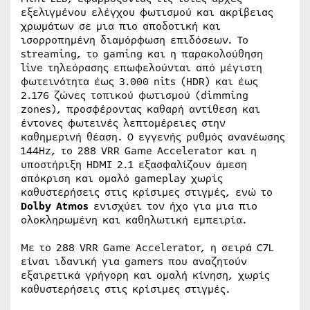
εξελιγμένου ελέγχου φωτισμού και ακρίβειας
χρωμάτων σε μια πιο αποδοτική και
ισορροπημένη διαμόρφωση επιδόσεων. Το
streaming, το gaming και η παρακολούθηση
live τηλεόρασης επωφελούνται από μέγιστη
φωτεινότητα έως 3.000 nits (HDR) και έως
2.176 ζώνες τοπικού φωτισμού (dimming
zones), προσφέροντας καθαρή αντίθεση και
έντονες φωτεινές λεπτομέρειες στην
καθημερινή θέαση. Ο εγγενής ρυθμός ανανέωσης
144Hz, το 288 VRR Game Accelerator και η
υποστήριξη HDMI 2.1 εξασφαλίζουν άμεση
απόκριση και ομαλό gameplay χωρίς
καθυστερήσεις στις κρίσιμες στιγμές, ενώ το
Dolby Atmos
ενισχύει τον ήχο για μια πιο
ολοκληρωμένη και καθηλωτική εμπειρία.
Με το 288 VRR Game Accelerator, η σειρά C7L
είναι ιδανική για gamers που αναζητούν
εξαιρετικά γρήγορη και ομαλή κίνηση, χωρίς
καθυστερήσεις στις κρίσιμες στιγμές.