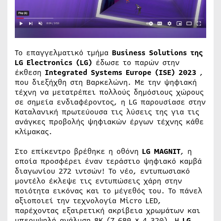
Το επαγγελματικό τμήμα
Business Solutions της
LG Electronics
(LG)
έδωσε το παρών στην
έκθεση
Integrated Systems Europe (ISE) 2023
,
που διεξήχθη στη Βαρκελώνη. Με την ψηφιακή
τέχνη να μετατρέπει πολλούς δημόσιους χώρους
σε σημεία ενδιαφέροντος, η LG παρουσίασε στην
Καταλανική πρωτεύουσα τις λύσεις της για τις
ανάγκες προβολής ψηφιακών έργων τέχνης κάθε
κλίμακας.
Στο επίκεντρο βρέθηκε η οθόνη
LG MAGNIT
, η
οποία προσφέρει έναν τεράστιο ψηφιακό καμβά
διαγωνίου 272 ιντσών! Το νέο, εντυπωσιακό
μοντέλο έκλεψε τις εντυπώσεις χάρη στην
ποιότητα εικόνας και το μέγεθός του. Το πάνελ
αξιοποιεί την τεχνολογία Micro LED,
παρέχοντας εξαιρετική ακρίβεια χρωμάτων και
υπερυψηλή ανάλυση 8K (7.680 × 4.320). Η
LG