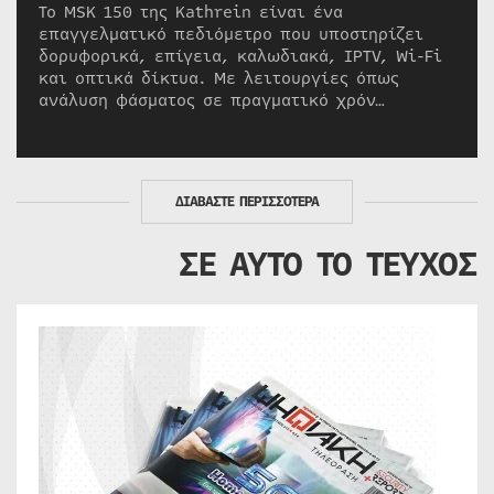
Το MSK 150 της Kathrein είναι ένα
επαγγελματικό πεδιόμετρο που υποστηρίζει
δορυφορικά, επίγεια, καλωδιακά, IPTV, Wi-Fi
και οπτικά δίκτυα. Με λειτουργίες όπως
ανάλυση φάσματος σε πραγματικό χρόν…
ΔΙΑΒΑΣΤΕ ΠΕΡΙΣΣΟΤΕΡΑ
ΣΕ ΑΥΤΟ ΤΟ ΤΕΥΧΟΣ