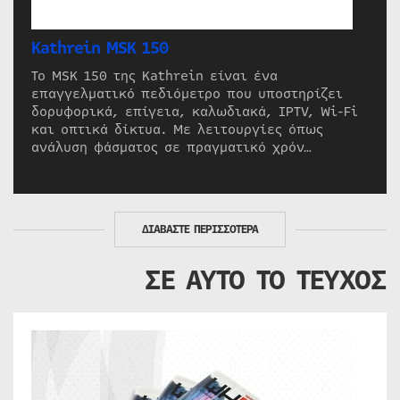
Kathrein MSK 150
Το MSK 150 της Kathrein είναι ένα
επαγγελματικό πεδιόμετρο που υποστηρίζει
δορυφορικά, επίγεια, καλωδιακά, IPTV, Wi-Fi
και οπτικά δίκτυα. Με λειτουργίες όπως
ανάλυση φάσματος σε πραγματικό χρόν…
ΔΙΑΒΑΣΤΕ ΠΕΡΙΣΣΟΤΕΡΑ
ΣΕ ΑΥΤΟ ΤΟ ΤΕΥΧΟΣ