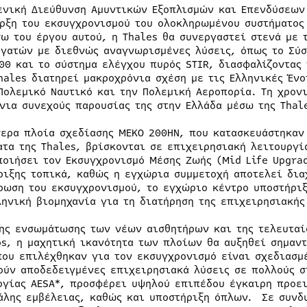
ενική Διεύθυνση Αμυντικών Εξοπλισμών και Επενδύσεων 
ρξη του εκσυγχρονισμού του ολοκληρωμένου συστήματος
ω του έργου αυτού, η Thales θα συνεργαστεί στενά με 
γατών με διεθνώς αναγνωρισμένες λύσεις, όπως το Σύσ
00 και το σύστημα ελέγχου πυρός STIR, διασφαλίζοντας
hales διατηρεί μακροχρόνια σχέση με τις Ελληνικές Ένο
Πολεμικό Ναυτικό και την Πολεμική Αεροπορία. Τη χρον
νια συνεχούς παρουσίας της στην Ελλάδα μέσω της Thale
σερα πλοία σχεδίασης MEKO 200HN, που κατασκευάστηκαν
ατα της Thales, βρίσκονται σε επιχειρησιακή λειτουργία
ποιήσει τον Εκσυγχρονισμό Μέσης Ζωής (Mid Life Upgrad
ριξης τοπικά, καθώς η εγχώρια συμμετοχή αποτελεί δια
ρωση του εκσυγχρονισμού, το εγχώριο κέντρο υποστήριξ
ληνική βιομηχανία για τη διατήρηση της επιχειρησιακής
ης ενσωμάτωσης των νέων αισθητήρων και της τελευταία
os, η μαχητική ικανότητα των πλοίων θα αυξηθεί σημαντ
που επιλέχθηκαν για τον εκσυγχρονισμό είναι σχεδιασμ
ούν αποδεδειγμένες επιχειρησιακά λύσεις σε πολλούς σ
ογίας AESA*, προσφέρει υψηλού επιπέδου έγκαιρη προει
άλης εμβέλειας, καθώς και υποστήριξη όπλων. Σε συνδυ