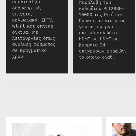
υποστηρίζει
παραλαβή του
δορυφορικά,
καλωδίου PLT288B-
επίγεια,
10000 της Prolink.
καλωδιακά, IPTV,
Πρόκειται για νέας
Wi-Fi και οπτικά
γενιάς ενεργό
δίκτυα. Με
οπτικό καλώδιο
λειτουργίες όπως
HDMI σε HDMI με
ανάλυση φάσματος
βύσματα 24
σε πραγματικό
επίχρυσων επαφών,
χρόν…
το οποίο διαθ…