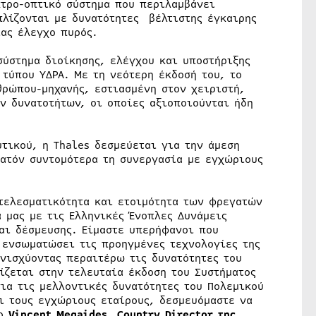
τρο-οπτικό σύστημα που περιλαμβάνει
πλίζονται με δυνατότητες βέλτιστης έγκαιρης
ιας έλεγχο πυρός.
σύστημα διοίκησης, ελέγχου και υποστήριξης
τύπου ΥΔΡΑ. Με τη νεότερη έκδοσή του, το
ρώπου-μηχανής, εστιασμένη στον χειριστή,
ν δυνατοτήτων, οι οποίες αξιοποιούνται ήδη
τικού, η Thales δεσμεύεται για την άμεση
νατόν συντομότερα τη συνεργασία με εγχώριους
οτελεσματικότητα και ετοιμότητα των φρεγατών
 μας με τις Ελληνικές Ένοπλες Δυνάμεις
και δέσμευσης. Είμαστε υπερήφανοι που
 ενσωματώσει τις προηγμένες τεχνολογίες της
νισχύοντας περαιτέρω τις δυνατότητες του
ίζεται στην τελευταία έκδοση του Συστήματος
ια τις μελλοντικές δυνατότητες του Πολεμικού
ι τους εγχώριους εταίρους, δεσμευόμαστε να
 ο
Vincent Megaides, Country Director της