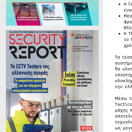
Η Γ
ένα
Μέσ
φρε
NS1
Η T
το 
χρό
Τα τέσ
συστήμ
θα υλο
υποστή
ολοκλή
την ελ
Μέσω τ
Tactic
μάχης 
αποτελ
τεχνολ
ως μεγ