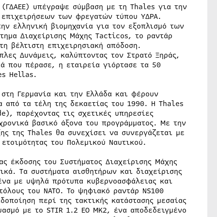
(ΓΔΑΕΕ) υπέγραψε σύμβαση με τη Thales για την
 επιχειρήσεων των φρεγατών τύπου ΥΔΡΑ.
την ελληνική βιομηχανία για τον εξοπλισμό των
τημα Διαχείρισης Μάχης Tacticos, το ραντάρ
 τη βέλτιστη επιχειρησιακή απόδοση.
πλες Δυνάμεις, καλύπτοντας τον Στρατό Ξηράς,
ιά που πέρασε, η εταιρεία γιόρτασε τα 50
s Hellas.
 στη Γερμανία και την Ελλάδα και φέρουν
 από τα τέλη της δεκαετίας του 1990. Η Thales
e), παρέχοντας τις σχετικές υπηρεσίες
χρονικά βασικό άξονα του προγράμματος. Με την
ης της Thales θα συνεχίσει να συνεργάζεται με
 ετοιμότητας του Πολεμικού Ναυτικού.
ς έκδοσης του Συστήματος Διαχείρισης Μάχης
ικά. Τα συστήματα αισθητήρων και διαχείρισης
ένα με υψηλά πρότυπα κυβερνοασφάλειας και
τόλους του NATO. Το ψηφιακό ραντάρ NS100
δοποίηση περί της τακτικής κατάστασης μεσαίας
ασμό με το STIR 1.2 EO MK2, ένα αποδεδειγμένο