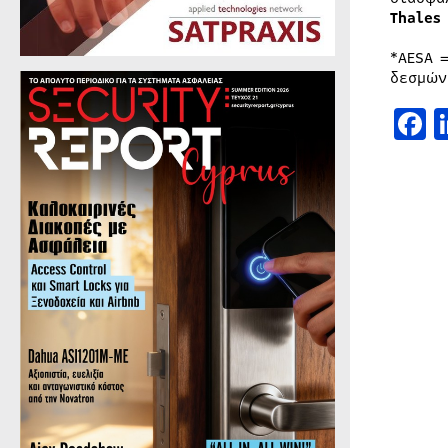
Thales
*AESA 
δεσμών
F