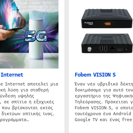
Internet
Fobem VISION S
e Internet αποτελεί μια
Έναν νέο υβριδικό δέκτ
κή λύση για σταθερή
δοκιμάσαμε για αυτό τον
σύνδεση υψηλής
εργαστήριο της Ψηφιακή
, σε σπίτια ή εξοχικές
Τηλεόρασης. Πρόκειται γ
 που βρίσκονται εκτός
Fobem VISION S, ο οποίο
 δικτύων οπτικής ίνας.
ταυτόχρονα ένα Android
προγράμματα…
Google TV και ένας free