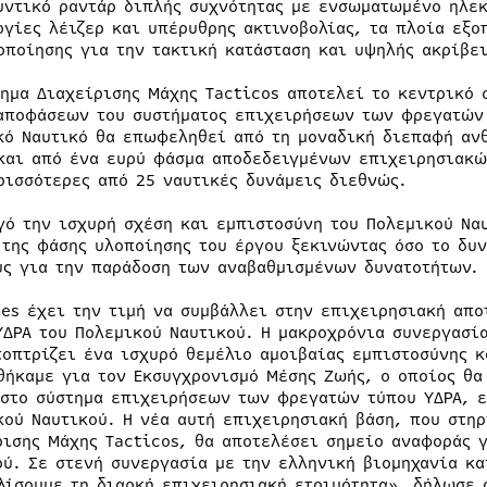
υντικό ραντάρ διπλής συχνότητας με ενσωματωμένο ηλεκ
ογίες λέιζερ και υπέρυθρης ακτινοβολίας, τα πλοία εξο
οποίησης για την τακτική κατάσταση και υψηλής ακρίβε
τημα Διαχείρισης Μάχης Tacticos αποτελεί το κεντρικό 
αποφάσεων του συστήματος επιχειρήσεων των φρεγατών 
κό Ναυτικό θα επωφεληθεί από τη μοναδική διεπαφή ανθ
και από ένα ευρύ φάσμα αποδεδειγμένων επιχειρησιακώ
ρισσότερες από 25 ναυτικές δυνάμεις διεθνώς.
γό την ισχυρή σχέση και εμπιστοσύνη του Πολεμικού Ναυ
 της φάσης υλοποίησης του έργου ξεκινώντας όσο το δυ
υς για την παράδοση των αναβαθμισμένων δυνατοτήτων.
les έχει την τιμή να συμβάλλει στην επιχειρησιακή απ
ΥΔΡΑ του Πολεμικού Ναυτικού. Η μακροχρόνια συνεργασία
τοπτρίζει ένα ισχυρό θεμέλιο αμοιβαίας εμπιστοσύνης 
θήκαμε για τον Εκσυγχρονισμό Μέσης Ζωής, ο οποίος θα
 στο σύστημα επιχειρήσεων των φρεγατών τύπου ΥΔΡΑ, ε
κού Ναυτικού. Η νέα αυτή επιχειρησιακή βάση, που στηρ
ρισης Μάχης Tacticos, θα αποτελέσει σημείο αναφοράς γ
ού. Σε στενή συνεργασία με την ελληνική βιομηχανία κα
λίσουμε τη διαρκή επιχειρησιακή ετοιμότητα», δήλωσε