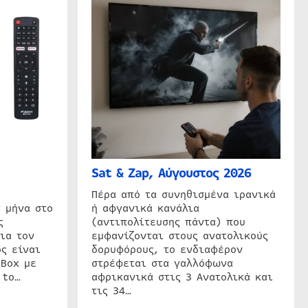
Sat & Zap, Αύγουστος 2026
η
Πέρα από τα συνηθισμένα ιρανικά
 μήνα στο
ή αφγανικά κανάλια
ς
(αντιπολίτευσης πάντα) που
ια τον
εμφανίζονται στους ανατολικούς
ς είναι
δορυφόρους, το ενδιαφέρον
 Box με
στρέφεται στα γαλλόφωνα
 to…
αφρικανικά στις 3 Ανατολικά και
τις 34…