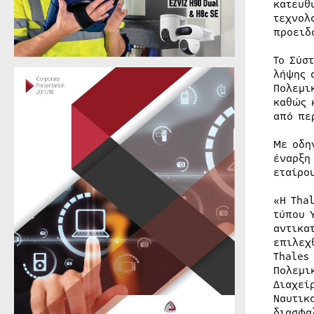
κατευθ
τεχνολ
προειδ
Το Σύσ
λήψης 
Πολεμι
καθώς 
από πε
Με οδη
έναρξη
εταίρο
«Η Tha
τύπου 
αντικα
επιλεχ
Thales
Πολεμι
Διαχεί
Ναυτικ
διασφα