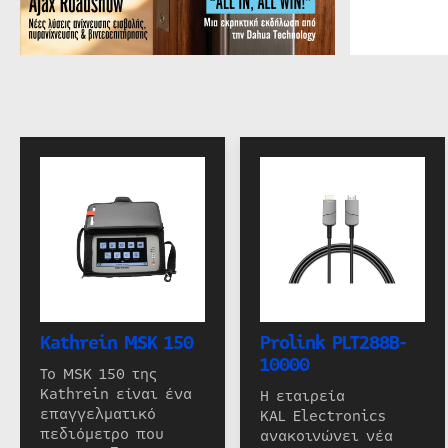
Kathrein MSK 150
Prolink PLT288B-
10000
Το MSK 150 της
Kathrein είναι ένα
Η εταιρεία
επαγγελματικό
KAL Electronics
πεδιόμετρο που
ανακοινώνει νέα