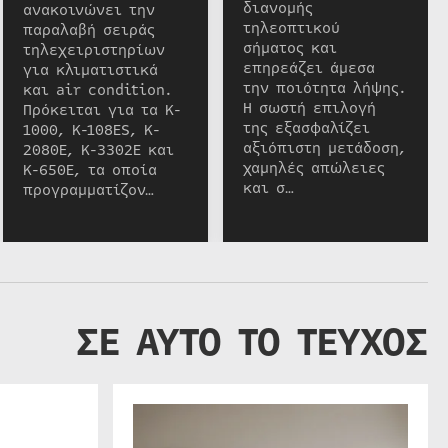
διανομής
ανακοινώνει την
τηλεοπτικού
παραλαβή σειράς
σήματος και
τηλεχειριστηρίων
επηρεάζει άμεσα
για κλιματιστικά
την ποιότητα λήψης.
και air condition.
Η σωστή επιλογή
Πρόκειται για τα K-
της εξασφαλίζει
1000, K-108ES, K-
αξιόπιστη μετάδοση,
2080E, K-3302E και
χαμηλές απώλειες
K-650E, τα οποία
και σ…
προγραμματίζον…
ΣΕ ΑΥΤΟ ΤΟ ΤΕΥΧΟΣ