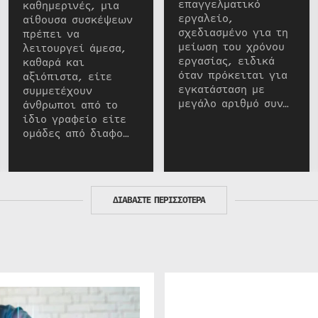
επαγγελματικό
καθημερινές, μια
εργαλείο,
αίθουσα συσκέψεων
σχεδιασμένο για τη
πρέπει να
μείωση του χρόνου
λειτουργεί άμεσα,
εργασίας, ειδικά
καθαρά και
όταν πρόκειται για
αξιόπιστα, είτε
εγκατάσταση με
συμμετέχουν
μεγάλο αριθμό συν…
άνθρωποι από το
ίδιο γραφείο είτε
ομάδες από διαφο…
ΔΙΑΒΑΣΤΕ ΠΕΡΙΣΣΟΤΕΡΑ