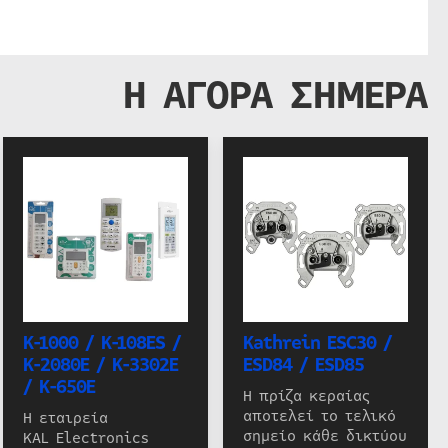
Η ΑΓΟΡΑ ΣΗΜΕΡΑ
K-1000 / K-108ES /
Kathrein ESC30 /
K-2080E / K-3302E
ESD84 / ESD85
/ K-650E
Η πρίζα κεραίας
αποτελεί το τελικό
Η εταιρεία
σημείο κάθε δικτύου
KAL Electronics