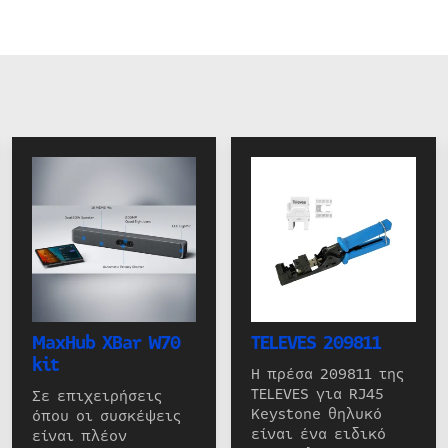
MaxHub XBar W70
TELEVES 209811
kit
Η πρέσα 209811 της
TELEVES για RJ45
Σε επιχειρήσεις
Keystone θηλυκό
όπου οι συσκέψεις
είναι ένα ειδικό
είναι πλέον