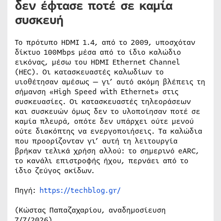
δεν έφτασε ποτέ σε καμία
συσκευή
Το πρότυπο HDMI 1.4, από το 2009, υποσχόταν
δίκτυο 100Mbps μέσα από το ίδιο καλώδιο
εικόνας, μέσω του HDMI Ethernet Channel
(HEC). Οι κατασκευαστές καλωδίων το
υιοθέτησαν αμέσως — γι’ αυτό ακόμη βλέπεις τη
σήμανση «High Speed with Ethernet» στις
συσκευασίες. Οι κατασκευαστές τηλεοράσεων
και συσκευών όμως δεν το υλοποίησαν ποτέ σε
καμία πλευρά, οπότε δεν υπάρχει ούτε μενού
ούτε διακόπτης να ενεργοποιήσεις. Τα καλώδια
που προορίζονταν γι’ αυτή τη λειτουργία
βρήκαν τελικά χρήση αλλού: το σημερινό eARC,
το κανάλι επιστροφής ήχου, περνάει από το
ίδιο ζεύγος ακίδων.
Πηγή:
https://techblog.gr/
(Κώστας Παπαζαχαρίου, αναδημοσίευση
7/7/2026)