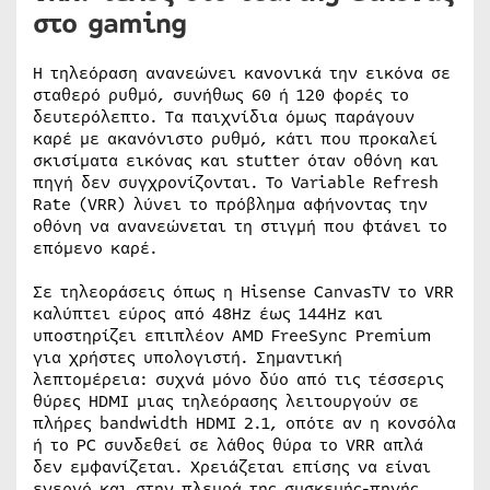
στο gaming
Η τηλεόραση ανανεώνει κανονικά την εικόνα σε
σταθερό ρυθμό, συνήθως 60 ή 120 φορές το
δευτερόλεπτο. Τα παιχνίδια όμως παράγουν
καρέ με ακανόνιστο ρυθμό, κάτι που προκαλεί
σκισίματα εικόνας και stutter όταν οθόνη και
πηγή δεν συγχρονίζονται. Το Variable Refresh
Rate (VRR) λύνει το πρόβλημα αφήνοντας την
οθόνη να ανανεώνεται τη στιγμή που φτάνει το
επόμενο καρέ.
Σε τηλεοράσεις όπως η Hisense CanvasTV το VRR
καλύπτει εύρος από 48Hz έως 144Hz και
υποστηρίζει επιπλέον AMD FreeSync Premium
για χρήστες υπολογιστή. Σημαντική
λεπτομέρεια: συχνά μόνο δύο από τις τέσσερις
θύρες HDMI μιας τηλεόρασης λειτουργούν σε
πλήρες bandwidth HDMI 2.1, οπότε αν η κονσόλα
ή το PC συνδεθεί σε λάθος θύρα το VRR απλά
δεν εμφανίζεται. Χρειάζεται επίσης να είναι
ενεργό και στην πλευρά της συσκευής-πηγής.