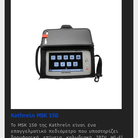
Kathrein MSK 150
Το MSK 150 της Kathrein είναι ένα
επαγγελματικό πεδιόμετρο που υποστηρίζει
δορυφορικά, επίγεια, καλωδιακά, IPTV, Wi-Fi