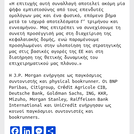
«Η επιτυχής αυτή συναλλαγή αποτελεί ακόμη μία
ψήφο εμπιστοσύνης από τους επενδυτές
ομολόγων μας και ένα φυσικό, επόμενο βήμα
μετά τα ισχυρά αποτελέσματα Γ’ τριμήνου και
εννεαμήνου. Μας επιτρέπει να συνεχίσουμε τη
συνετή προσέγγισή μας στη διαχείριση της
κεφαλαιακής δομής, ενώ παραμένουμε
προσηλωμένοι στην υλοποίηση της στρατηγικής
μας στις βασικές αγορές της ΕΕ και στη
διατήρηση της θετικής δυναμικής του
επιχειρηματικού μας πλάνου.»
Η J.P. Morgan ενήργησε ως παγκόσμιος
συντονιστής και physical bookrunner. Οι BNP
Paribas, Citigroup, Crédit Agricole CIB,
Deutsche Bank, Goldman Sachs, ING, KKR,
Mizuho, Morgan Stanley, Raiffeisen Bank
International και UniCredit ενήργησαν ως
κοινοί παγκόσμιοι συντονιστές και
bookrunners.
Facebook
LinkedIn
Messenger
Μοιραστείτε