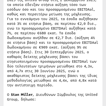
τα οποία έδειξαν ετήσια αύξηση τόσο των
εσόδων όσο και του προσαρμοσμένου EBITDAal,
καθώς και περαιτέρω μείωση της μόχλευσης.
Για το εννεάμηνο του 2025, τα έσοδα αυξήθηκαν
κατά 3% σε ετήσια βάση, σε περίπου €2,0 δισ.,
ενώ το προσαρμοσμένο EBITDAal αυξήθηκε κατά
7%, σε περίπου €680 εκατ. Τα έσοδα
δωδεκαμήνου ανήλθαν σε €2,7 δισ. (αύξηση 4%
σε ετήσια βάση) και το προσαρμοσμένο EBITDAal
δωδεκαμήνου σε €909 εκατ. (αύξηση 9% σε
ετήσια βάση). Στις 30 Σεπτεμβρίου 2025, ο
καθαρός δείκτης μόχλευσης βάσει του
ετησιοποιημένου προσαρμοσμένου EBITDAal των
δύο τελευταίων τριμήνων μειώθηκε στο 4,3x,
από 4,7x στις 30 Ιουνίου 2025, ενώ ο
ακαθάριστος δείκτης μόχλευσης βάσει της ίδιας
μεθοδολογίας μειώθηκε σε 4,4x, από 4,8x κατά
την αντίστοιχη περίοδο.
Ο
Stan Miller
, Διευθύνων Σύμβουλος της United
Group, δήλωσε: