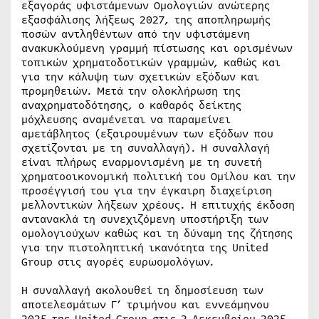
εξαγοράς υφιστάμενων Ομολογιών ανώτερης
εξασφάλισης λήξεως 2027, της αποπληρωμής
ποσών αντληθέντων από την υφιστάμενη
ανακυκλούμενη γραμμή πίστωσης και ορισμένων
τοπικών χρηματοδοτικών γραμμών, καθώς και
για την κάλυψη των σχετικών εξόδων και
προμηθειών. Μετά την ολοκλήρωση της
αναχρηματοδότησης, ο καθαρός δείκτης
μόχλευσης αναμένεται να παραμείνει
αμετάβλητος (εξαιρουμένων των εξόδων που
σχετίζονται με τη συναλλαγή). Η συναλλαγή
είναι πλήρως εναρμονισμένη με τη συνετή
χρηματοοικονομική πολιτική του Ομίλου και την
προσέγγισή του για την έγκαιρη διαχείριση
μελλοντικών λήξεων χρέους. Η επιτυχής έκδοση
αντανακλά τη συνεχιζόμενη υποστήριξη των
ομολογιούχων καθώς και τη δύναμη της ζήτησης
για την πιστοληπτική ικανότητα της United
Group στις αγορές ευρωομολόγων.
Η συναλλαγή ακολουθεί τη δημοσίευση των
αποτελεσμάτων Γ’ τριμήνου και εννεάμηνου
2025 της United Group στις 2 Δεκεμβρίου 2025,