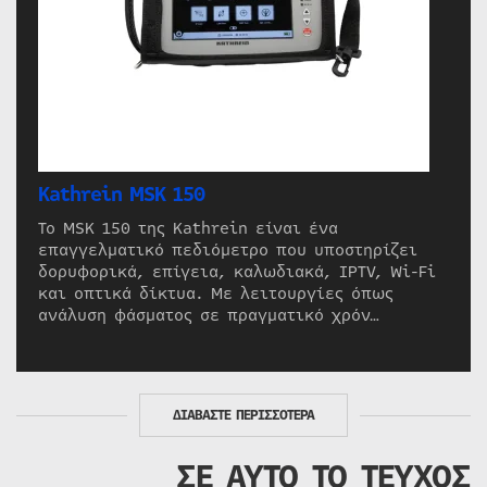
Kathrein MSK 150
Το MSK 150 της Kathrein είναι ένα
επαγγελματικό πεδιόμετρο που υποστηρίζει
δορυφορικά, επίγεια, καλωδιακά, IPTV, Wi-Fi
και οπτικά δίκτυα. Με λειτουργίες όπως
ανάλυση φάσματος σε πραγματικό χρόν…
ΔΙΑΒΑΣΤΕ ΠΕΡΙΣΣΟΤΕΡΑ
ΣΕ ΑΥΤΟ ΤΟ ΤΕΥΧΟΣ