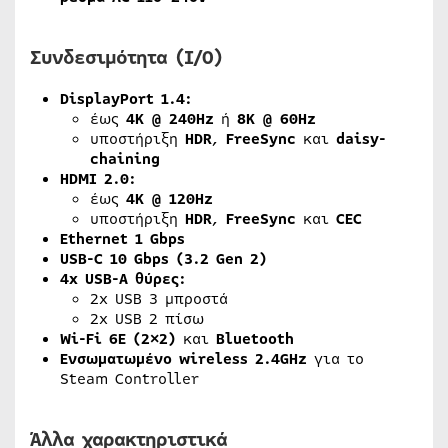
Συνδεσιμότητα (I/O)
DisplayPort 1.4:
έως
4K @ 240Hz
ή
8K @ 60Hz
υποστήριξη
HDR
,
FreeSync
και
daisy-
chaining
HDMI 2.0:
έως
4K @ 120Hz
υποστήριξη
HDR
,
FreeSync
και
CEC
Ethernet 1 Gbps
USB-C 10 Gbps (3.2 Gen 2)
4x USB-A θύρες:
2x USB 3 μπροστά
2x USB 2 πίσω
Wi-Fi 6E (2×2)
και
Bluetooth
Ενσωματωμένο wireless 2.4GHz
για το
Steam Controller
Άλλα χαρακτηριστικά