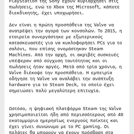
PlayStation της Sony έχουν κυριαρχήσει στις
πωλήσεις, ενώ το Xbox της Microsoft, κάποτε
διεκδικητής, έχει υποχωρήσει.
Δεν είναι η πρώτη προσπάθεια της Valve να
ανατρέψει την αγορά των κονσολών. Το 2015, η
εταιρεία συνεργάστηκε με εξωτερικούς
κατασκευαστές για να κυκλοφορήσει PCs για το
σαλόνι, που επίσης ονομάστηκαν Steam
Machines. Από την αρχή, οι ακριβές συσκευές
υπέφεραν από σύγχυση ταυτότητας και οι
πωλήσεις ήταν αργές. Μετά από τρία χρόνια, η
Valve διέκοψε την προσπάθεια. Η εμπειρία
οδήγησε τη Valve να αναλάβει την ανάπτυξη
hardware για το Steam Deck, το οποίο έχει
σημειώσει πολύ μεγαλύτερη επιτυχία.
Ωστόσο, η ψηφιακή πλατφόρμα Steam της Valve
χρησιμοποιείται ήδη από περισσότερους από 40
εκατομμύρια ημερησίως ενεργούς παίκτες και
έχει γίνει συνώνυμο με το PC gaming. Οι
πελάτες θα μπορούν να έχουν πρόσβαση στα