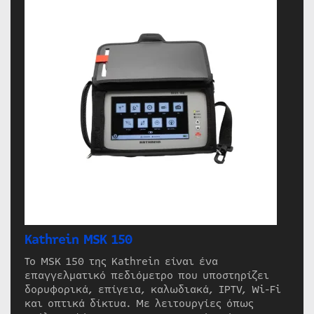
Kathrein MSK 150
Το MSK 150 της Kathrein είναι ένα
επαγγελματικό πεδιόμετρο που υποστηρίζει
δορυφορικά, επίγεια, καλωδιακά, IPTV, Wi-Fi
και οπτικά δίκτυα. Με λειτουργίες όπως