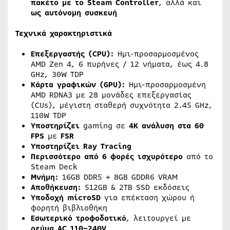
πακέτο με το Steam Controller
, αλλά και
ως αυτόνομη συσκευή
Τεχνικά χαρακτηριστικά
Επεξεργαστής (CPU):
Ημι-προσαρμοσμένος
AMD Zen 4, 6 πυρήνες / 12 νήματα, έως 4.8
GHz, 30W TDP
Κάρτα γραφικών (GPU):
Ημι-προσαρμοσμένη
AMD RDNA3 με 28 μονάδες επεξεργασίας
(CUs), μέγιστη σταθερή συχνότητα 2.45 GHz,
110W TDP
Υποστηρίζει
gaming σε
4K ανάλυση στα 60
FPS
με
FSR
Υποστηρίζει Ray Tracing
Περισσότερο από 6 φορές ισχυρότερο
από το
Steam Deck
Μνήμη:
16GB DDR5 + 8GB GDDR6 VRAM
Αποθήκευση:
512GB & 2TB SSD εκδόσεις
Υποδοχή microSD
για επέκταση χώρου ή
φορητή βιβλιοθήκη
Εσωτερικό τροφοδοτικό
, λειτουργεί με
ρεύμα AC 110–240V