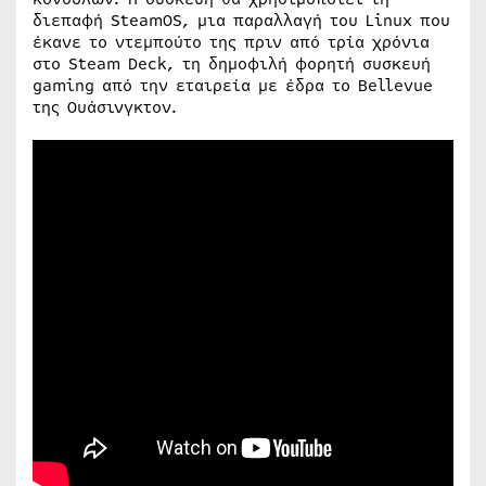
διεπαφή SteamOS, μια παραλλαγή του Linux που
έκανε το ντεμπούτο της πριν από τρία χρόνια
στο Steam Deck, τη δημοφιλή φορητή συσκευή
gaming από την εταιρεία με έδρα το Bellevue
της Ουάσινγκτον.