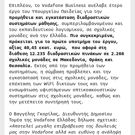
Επιπλέον, το Vodafone Business ανέλαβε έτερο
έργο του Υπουργείου Παιδείας για την
προμήθεια και εγκατάσταση διαδραστικών
συστημάτων μάθησης
, συμπεριλαμβανομένου και
του εκπαιδευτικού λογισμικού, σε σχολικές
μονάδες ανά την Ελλάδα.
Πιο συγκεκριμένα,
πρόκειται για το πρώτο υποτμήμα του έργου,
αξίας 40,45 εκατ. ευρώ, που αφορά στη
διάθεση 12.235 διαδραστικών πινάκων σε 2.266
σχολικές μονάδες σε Μακεδονία, Θράκη και
Θεσσαλία.
Εκτός από την προμήθεια των
συστημάτων, η σύμβαση προβλέπει και την
εγκατάστασή τους στις σχολικές μονάδες, την
επέκταση των WiFi δικτύων τους και την
ενσωμάτωση υφιστάμενων οπτικοακουστικών
συστημάτων στις σχολικές μονάδες, καθώς και
την μετέπειτα συντήρησή τους.
Ο Βαγγέλης Γκορίλας, Διευθυντής Δημοσίου
Τομέα της Vodafone Ελλάδας δήλωσε σχετικά:
«Αποτελεί μεγάλη επιβράβευση της δουλειάς
μας στην
Vodafone
αλλά και ευθύνη η ανάληψη