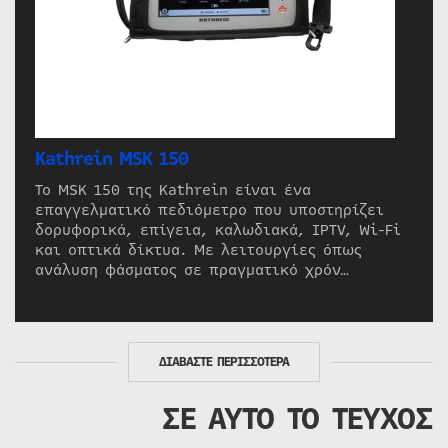
Kathrein MSK 150
Το MSK 150 της Kathrein είναι ένα
επαγγελματικό πεδιόμετρο που υποστηρίζει
δορυφορικά, επίγεια, καλωδιακά, IPTV, Wi-Fi
και οπτικά δίκτυα. Με λειτουργίες όπως
ανάλυση φάσματος σε πραγματικό χρόν…
ΔΙΑΒΑΣΤΕ ΠΕΡΙΣΣΟΤΕΡΑ
ΣΕ ΑΥΤΟ ΤΟ ΤΕΥΧΟΣ