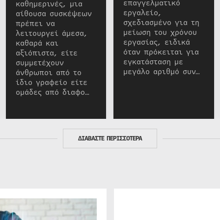
επαγγελματικό
καθημερινές, μια
εργαλείο,
αίθουσα συσκέψεων
σχεδιασμένο για τη
πρέπει να
μείωση του χρόνου
λειτουργεί άμεσα,
εργασίας, ειδικά
καθαρά και
όταν πρόκειται για
αξιόπιστα, είτε
εγκατάσταση με
συμμετέχουν
μεγάλο αριθμό συν…
άνθρωποι από το
ίδιο γραφείο είτε
ομάδες από διαφο…
ΔΙΑΒΑΣΤΕ ΠΕΡΙΣΣΟΤΕΡΑ