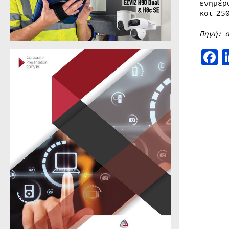
ενημέρ
και 25
Πηγή: 
F