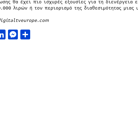
ωσης θα έχει πιο ισχυρές εξουσίες για τη διενέργεια 
0.000 λιρών ή τον περιορισμό της διαθεσιμότητας μιας 
digitaltveurope.com
acebook
LinkedIn
Messenger
Μοιραστείτε