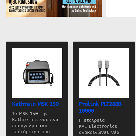
Kathrein MSK 150
Prolink PLT288B-
10000
Το MSK 150 της
Kathrein είναι ένα
Η εταιρεία
επαγγελματικό
KAL Electronics
πεδιόμετρο που
ανακοινώνει νέα