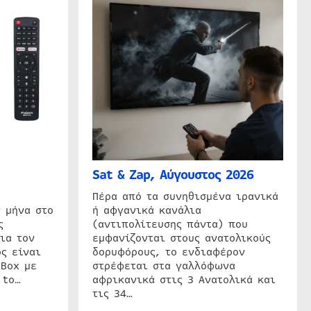
Sat & Zap, Αύγουστος 2026
η
Πέρα από τα συνηθισμένα ιρανικά
 μήνα στο
ή αφγανικά κανάλια
ς
(αντιπολίτευσης πάντα) που
ια τον
εμφανίζονται στους ανατολικούς
ς είναι
δορυφόρους, το ενδιαφέρον
 Box με
στρέφεται στα γαλλόφωνα
 to…
αφρικανικά στις 3 Ανατολικά και
τις 34…