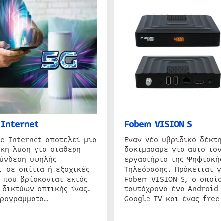
Internet
Fobem VISION S
e Internet αποτελεί μια
Έναν νέο υβριδικό δέκτ
κή λύση για σταθερή
δοκιμάσαμε για αυτό τον
σύνδεση υψηλής
εργαστήριο της Ψηφιακή
, σε σπίτια ή εξοχικές
Τηλεόρασης. Πρόκειται γ
 που βρίσκονται εκτός
Fobem VISION S, ο οποίο
 δικτύων οπτικής ίνας.
ταυτόχρονα ένα Android
προγράμματα…
Google TV και ένας free