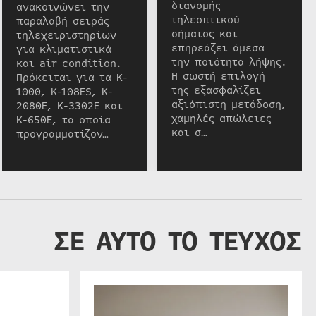
διανομής
ανακοινώνει την
τηλεοπτικού
παραλαβή σειράς
σήματος και
τηλεχειριστηρίων
επηρεάζει άμεσα
για κλιματιστικά
την ποιότητα λήψης.
και air condition.
Η σωστή επιλογή
Πρόκειται για τα K-
της εξασφαλίζει
1000, K-108ES, K-
αξιόπιστη μετάδοση,
2080E, K-3302E και
χαμηλές απώλειες
K-650E, τα οποία
και σ…
προγραμματίζον…
ΣΕ ΑΥΤΟ ΤΟ ΤΕΥΧΟΣ