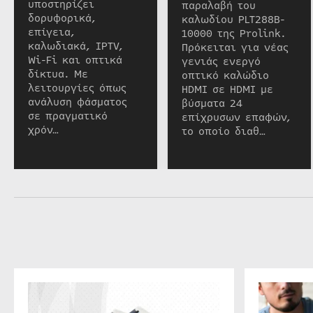
υποστηρίζει
παραλαβή του
δορυφορικά,
καλωδίου PLT288B-
επίγεια,
10000 της Prolink.
καλωδιακά, IPTV,
Πρόκειται για νέας
Wi-Fi και οπτικά
γενιάς ενεργό
δίκτυα. Με
οπτικό καλώδιο
λειτουργίες όπως
HDMI σε HDMI με
ανάλυση φάσματος
βύσματα 24
σε πραγματικό
επίχρυσων επαφών,
χρόν…
το οποίο διαθ…