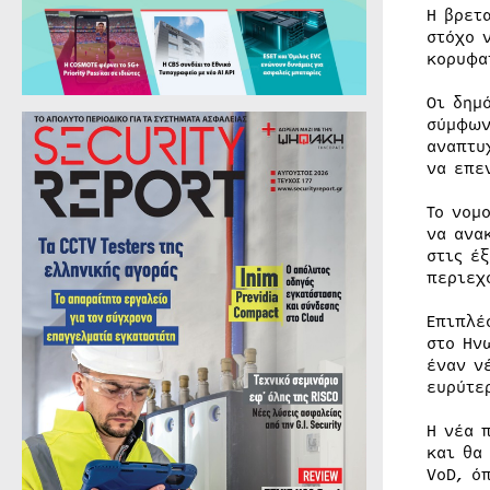
Η βρετ
στόχο 
κορυφα
Οι δημ
σύμφων
αναπτυ
να επε
Το νομ
να ανα
στις έ
περιεχ
Επιπλέ
στο Ην
έναν ν
ευρύτε
Η νέα 
και θα
VoD, ό