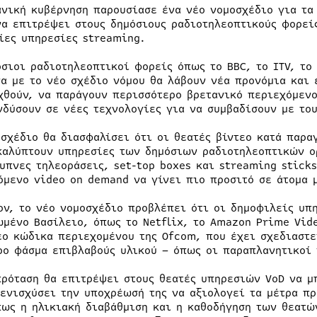
ανική κυβέρνηση παρουσίασε ένα νέο νομοσχέδιο για τα
να επιτρέψει στους δημόσιους ραδιοτηλεοπτικούς φορεί
ίες υπηρεσίες streaming.
όσιοι ραδιοτηλεοπτικοί φορείς όπως το BBC, το ITV, το 
α με το νέο σχέδιο νόμου θα λάβουν νέα προνόμια και 
χθούν, να παράγουν περισσότερο βρετανικό περιεχόμενο
νδύσουν σε νέες τεχνολογίες για να συμβαδίσουν με του
οσχέδιο θα διασφαλίσει ότι οι θεατές βίντεο κατά παρα
καλύπτουν υπηρεσίες των δημόσιων ραδιοτηλεοπτικών ο
ξυπνες τηλεοράσεις, set-top boxes και streaming stick
όμενο video on demand να γίνει πιο προσιτό σε άτομα 
ον, το νέο νομοσχέδιο προβλέπει ότι οι δημοφιλείς υπ
ωμένο Βασίλειο, όπως το Netflix, το Amazon Prime Vide
έο κώδικα περιεχομένου της Ofcom, που έχει σχεδιαστε
ρο φάσμα επιβλαβούς υλικού – όπως οι παραπλανητικοί 
πρόταση θα επιτρέψει στους θεατές υπηρεσιών VoD να μ
 ενισχύσει την υποχρέωσή της να αξιολογεί τα μέτρα πρ
πως η ηλικιακή διαβάθμιση και η καθοδήγηση των θεατώ