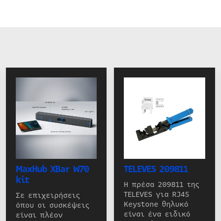
MaxHub XBar W70
TELEVES 209811
kit
Η πρέσα 209811 της
TELEVES για RJ45
Σε επιχειρήσεις
Keystone θηλυκό
όπου οι συσκέψεις
είναι ένα ειδικό
είναι πλέον