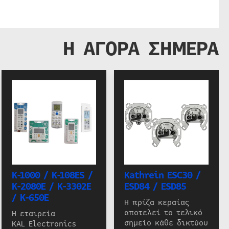
Η ΑΓΟΡΑ ΣΗΜΕΡΑ
K-1000 / K-108ES /
Kathrein ESC30 /
K-2080E / K-3302E
ESD84 / ESD85
/ K-650E
Η πρίζα κεραίας
αποτελεί το τελικό
Η εταιρεία
σημείο κάθε δικτύου
KAL Electronics