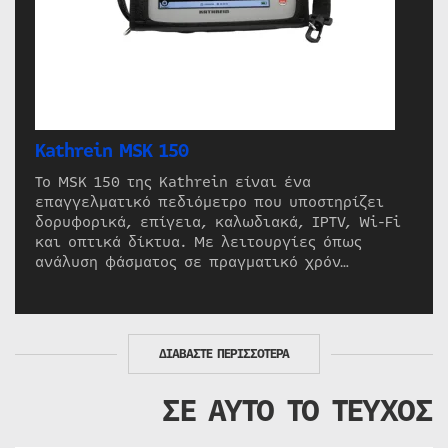
Kathrein MSK 150
Το MSK 150 της Kathrein είναι ένα
επαγγελματικό πεδιόμετρο που υποστηρίζει
δορυφορικά, επίγεια, καλωδιακά, IPTV, Wi-Fi
και οπτικά δίκτυα. Με λειτουργίες όπως
ανάλυση φάσματος σε πραγματικό χρόν…
ΔΙΑΒΑΣΤΕ ΠΕΡΙΣΣΟΤΕΡΑ
ΣΕ ΑΥΤΟ ΤΟ ΤΕΥΧΟΣ