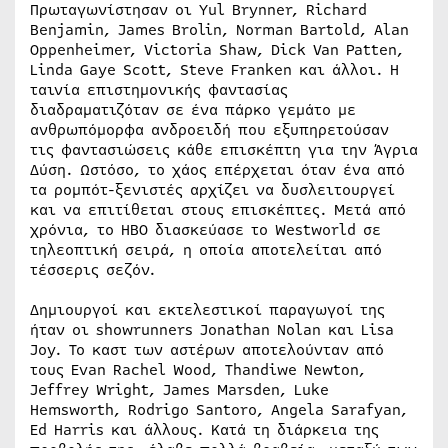
Πρωταγωνίστησαν οι Yul Brynner, Richard
Benjamin, James Brolin, Norman Bartold, Alan
Oppenheimer, Victoria Shaw, Dick Van Patten,
Linda Gaye Scott, Steve Franken και άλλοι. Η
ταινία επιστημονικής φαντασίας
διαδραματιζόταν σε ένα πάρκο γεμάτο με
ανθρωπόμορφα ανδροειδή που εξυπηρετούσαν
τις φαντασιώσεις κάθε επισκέπτη για την Άγρια
Δύση. Ωστόσο, το χάος επέρχεται όταν ένα από
τα ρομπότ-ξενιστές αρχίζει να δυσλειτουργεί
και να επιτίθεται στους επισκέπτες. Μετά από
χρόνια, το HBO διασκεύασε το Westworld σε
τηλεοπτική σειρά, η οποία αποτελείται από
τέσσερις σεζόν.
Δημιουργοί και εκτελεστικοί παραγωγοί της
ήταν οι showrunners Jonathan Nolan και Lisa
Joy. Το καστ των αστέρων αποτελούνταν από
τους Evan Rachel Wood, Thandiwe Newton,
Jeffrey Wright, James Marsden, Luke
Hemsworth, Rodrigo Santoro, Angela Sarafyan,
Ed Harris και άλλους. Κατά τη διάρκεια της