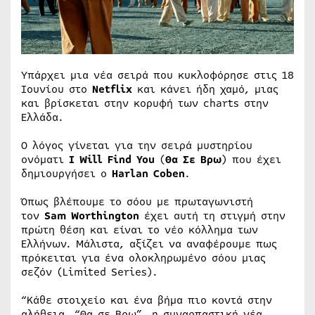
Υπάρχει μια νέα σειρά που κυκλοφόρησε στις 18
Ιουνίου στο
Netflix
και κάνει ήδη χαμό, μιας
και βρίσκεται στην κορυφή των charts στην
Ελλάδα.
Ο λόγος γίνεται για την σειρά μυστηρίου
ονόματι
I Will Find You
(
Θα Σε Βρω
) που έχει
δημιουργήσει ο
Harlan Coben
.
Όπως βλέπουμε το σόου με πρωταγωνιστή
τον
Sam Worthington
έχει αυτή τη στιγμή στην
πρώτη θέση και είναι το νέο κόλλημα των
Ελλήνων. Μάλιστα, αξίζει να αναφέρουμε πως
πρόκειται για ένα ολοκληρωμένο σόου μιας
σεζόν (Limited Series).
“Κάθε στοιχείο και ένα βήμα πιο κοντά στην
αλήθεια. “Θα σε Βρω”, η συναρπαστική νέα