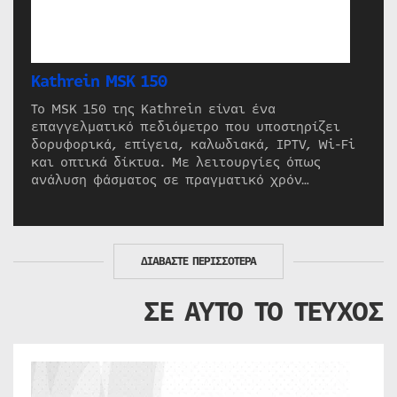
Kathrein MSK 150
Το MSK 150 της Kathrein είναι ένα
επαγγελματικό πεδιόμετρο που υποστηρίζει
δορυφορικά, επίγεια, καλωδιακά, IPTV, Wi-Fi
και οπτικά δίκτυα. Με λειτουργίες όπως
ανάλυση φάσματος σε πραγματικό χρόν…
ΔΙΑΒΑΣΤΕ ΠΕΡΙΣΣΟΤΕΡΑ
ΣΕ ΑΥΤΟ ΤΟ ΤΕΥΧΟΣ