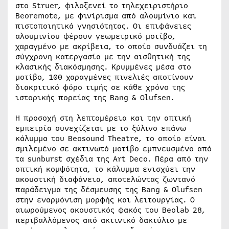
στο Struer, φιλοξενεί το τηλεχειριστήριο
Beoremote, με φινίρισμα από αλουμίνιο και
πιστοποιητικά γνησιότητας. Οι επιφάνειες
αλουμινίου φέρουν γεωμετρικό μοτίβο,
χαραγμένο με ακρίβεια, το οποίο συνδυάζει τη
σύγχρονη κατεργασία με την αισθητική της
κλασικής διακόσμησης. Κρυμμένες μέσα στο
μοτίβο, 100 χαραγμένες πινελιές αποτίνουν
διακριτικό φόρο τιμής σε κάθε χρόνο της
ιστορικής πορείας της Bang & Olufsen.
Η προσοχή στη λεπτομέρεια και την απτική
εμπειρία συνεχίζεται με το ξύλινο επάνω
κάλυμμα του Beosound Theatre, το οποίο είναι
σμιλεμένο σε ακτινωτό μοτίβο εμπνευσμένο από
τα sunburst σχέδια της Art Deco. Πέρα από την
οπτική κομψότητα, το κάλυμμα ενισχύει την
ακουστική διαφάνεια, αποτελώντας ζωντανό
παράδειγμα της δέσμευσης της Bang & Olufsen
στην εναρμόνιση μορφής και λειτουργίας. Ο
αιωρούμενος ακουστικός φακός του Beolab 28,
περιβαλλόμενος από ακτινικό δακτύλιο με