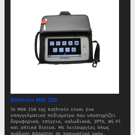
Kathrein MSK 150
Το MSK 150 της Kathrein είναι ένα
επαγγελματικό πεδιόμετρο που υποστηρίζει
δορυφορικά, επίγεια, καλωδιακά, IPTV, Wi-Fi
και οπτικά δίκτυα. Με λειτουργίες όπως
ανάλυση φάσματος σε πραγματικό χρόν…