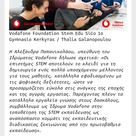
Vodafone Foundation Stem Edu SiCo 1o
Gymnasio Kerkyras / Thalia Galanopoulou
Η Αλεξάνδρα Παπανικολάου, υπεύθυνη του
Ιδρύματος
Vodafone
δήλωσε σχετικά: «Οι
επιστήμες
STEM
αποτελούν το κλειδί για τη
δημιουργία ενός πολλά υποσχόμενου μέλλοντος
για τους μαθητές, κατάλληλα εφοδιασμένου με
τις ψηφιακές δεξιότητες, ώστε να
προσαρμόζεται εύκολα στις ανάγκες της εποχής
και της αγοράς εργασίας.
Παρέχοντας πλέον τα
κατάλληλα εργαλεία γνώσης στους δασκάλους,
συμβάλλουμε ως Ίδρυμα
Vodafone
στην
τοποθέτηση της
STEM
εκπαίδευσης ως
αναπόσπαστο κομμάτι της εκπαιδευτικής
διαδικασίας ξεκινώντας από την πρωτοβάθμια
εκπαίδευση».