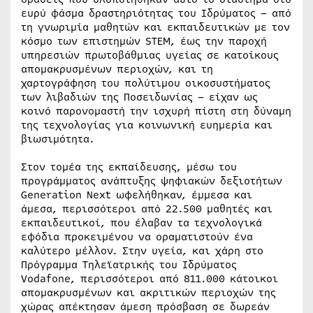
ευρύ φάσμα δραστηριότητας του Ιδρύματος – από
τη γνωριμία μαθητών και εκπαιδευτικών με τον
κόσμο των επιστημών STEM, έως την παροχή
υπηρεσιών πρωτοβάθμιας υγείας σε κατοίκους
απομακρυσμένων περιοχών, και τη
χαρτογράφηση του πολύτιμου οικοσυστήματος
των λιβαδιών της Ποσειδωνίας – είχαν ως
κοινό παρονομαστή την ισχυρή πίστη στη δύναμη
της τεχνολογίας για κοινωνική ευημερία και
βιωσιμότητα.
Στον τομέα της εκπαίδευσης, μέσω του
προγράμματος ανάπτυξης ψηφιακών δεξιοτήτων
Generation Next ωφελήθηκαν, έμμεσα και
άμεσα, περισσότεροι από 22.500 μαθητές και
εκπαιδευτικοί, που έλαβαν τα τεχνολογικά
εφόδια προκειμένου να οραματιστούν ένα
καλύτερο μέλλον. Στην υγεία, και χάρη στο
Πρόγραμμα Τηλεϊατρικής του Ιδρύματος
Vodafone, περισσότεροι από 811.000 κάτοικοι
απομακρυσμένων και ακριτικών περιοχών της
χώρας απέκτησαν άμεση πρόσβαση σε δωρεάν