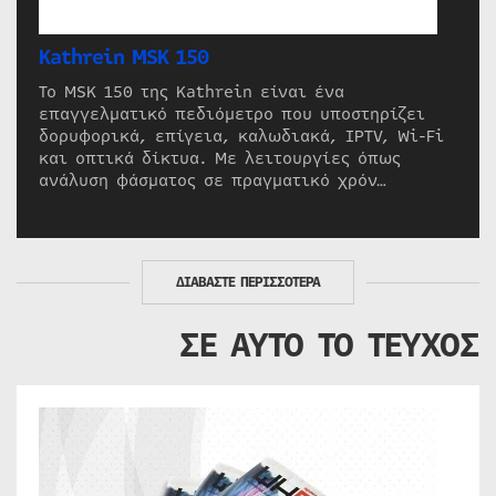
Kathrein MSK 150
Το MSK 150 της Kathrein είναι ένα
επαγγελματικό πεδιόμετρο που υποστηρίζει
δορυφορικά, επίγεια, καλωδιακά, IPTV, Wi-Fi
και οπτικά δίκτυα. Με λειτουργίες όπως
ανάλυση φάσματος σε πραγματικό χρόν…
ΔΙΑΒΑΣΤΕ ΠΕΡΙΣΣΟΤΕΡΑ
ΣΕ ΑΥΤΟ ΤΟ ΤΕΥΧΟΣ