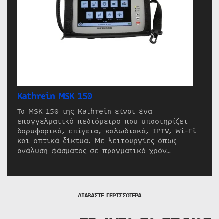
Kathrein MSK 150
Το MSK 150 της Kathrein είναι ένα
επαγγελματικό πεδιόμετρο που υποστηρίζει
δορυφορικά, επίγεια, καλωδιακά, IPTV, Wi-Fi
και οπτικά δίκτυα. Με λειτουργίες όπως
ανάλυση φάσματος σε πραγματικό χρόν…
ΔΙΑΒΑΣΤΕ ΠΕΡΙΣΣΟΤΕΡΑ