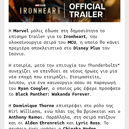
Η
Marvel
μόλις έδωσε στη δημοσιότητα το
επίσημο trailer για το
Ironheart
, την
ολοκαίνουργια σειρά του
MCU
, η οποία θα κάνει
πρεμιέρα αποκλειστικά στο
Disney Plus
τον
Ιούνιο.
Η εταιρία, μετά την επιτυχία του Thunderbolts*
συνεχίζει να επενδύει σε νέους ήρωες για μία
νέα εποχή που ετοιμάζει. Ετοιμαστείτε,
λοιπόν, για ένα καινούργιο σόου σε παραγωγή
του
Ryan Coogler
, ο οποίος μάς έφερε πρόσφατα
το
Black Panther: Wakanda Forever
.
Η
Dominique Thorne
επιστρέφει στο ρόλο της
Riri Williams, ενώ πλάι της θα βρίσκεται και ο
Anthony Ramo
s. Παράλληλα, στη σειρά παίζουν
και οι
Alden Ehrenreich
και
Lyric Ross
. Το
σενάριο έχει γράψει η
Chinaka Hodge
.