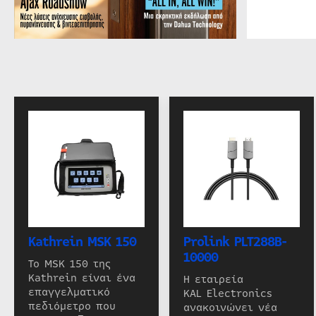
Kathrein MSK 150
Prolink PLT288B-
10000
Το MSK 150 της
Kathrein είναι ένα
Η εταιρεία
επαγγελματικό
KAL Electronics
πεδιόμετρο που
ανακοινώνει νέα