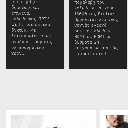
υποστηρίζει
παραλαβή του
δορυφορικά,
καλωδίου PLT288B-
επίγεια,
10000 της Prolink.
καλωδιακά, IPTV,
Πρόκειται για νέας
Wi-Fi και οπτικά
γενιάς ενεργό
δίκτυα. Με
οπτικό καλώδιο
λειτουργίες όπως
HDMI σε HDMI με
ανάλυση φάσματος
βύσματα 24
σε πραγματικό
επίχρυσων επαφών,
χρόν…
το οποίο διαθ…