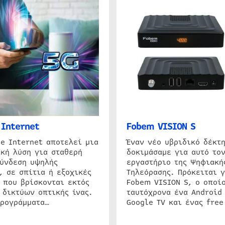
Internet
Fobem VISION S
e Internet αποτελεί μια
Έναν νέο υβριδικό δέκτ
κή λύση για σταθερή
δοκιμάσαμε για αυτό τον
σύνδεση υψηλής
εργαστήριο της Ψηφιακή
, σε σπίτια ή εξοχικές
Τηλεόρασης. Πρόκειται γ
 που βρίσκονται εκτός
Fobem VISION S, ο οποίο
 δικτύων οπτικής ίνας.
ταυτόχρονα ένα Android
προγράμματα…
Google TV και ένας free