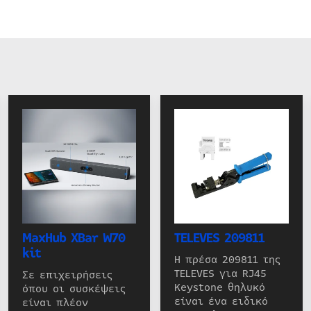
MaxHub XBar W70
TELEVES 209811
kit
Η πρέσα 209811 της
TELEVES για RJ45
Σε επιχειρήσεις
Keystone θηλυκό
όπου οι συσκέψεις
είναι ένα ειδικό
είναι πλέον