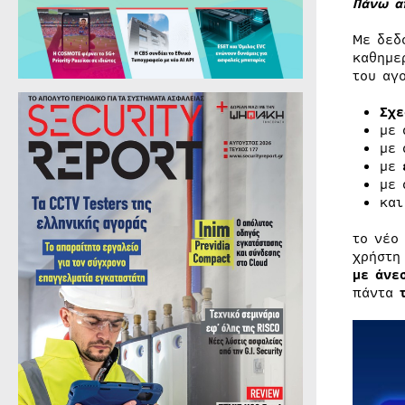
Πάνω α
Με δεδ
καθημε
του αγ
Σχε
με
με
με
με 
κα
το νέο
χρήστη
με άνε
πάντα