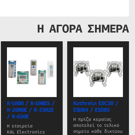
Η ΑΓΟΡΑ ΣΗΜΕΡΑ
K-1000 / K-108ES /
Kathrein ESC30 /
K-2080E / K-3302E
ESD84 / ESD85
/ K-650E
Η πρίζα κεραίας
αποτελεί το τελικό
Η εταιρεία
σημείο κάθε δικτύου
KAL Electronics