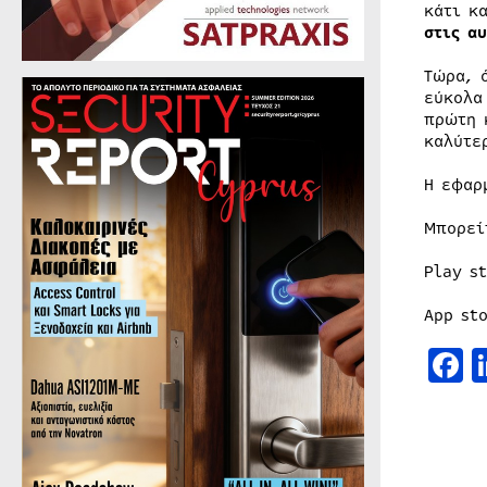
κάτι κ
στις α
Τώρα, 
εύκολα
πρώτη 
καλύτ
Η εφαρ
Μπορεί
Play s
App st
F