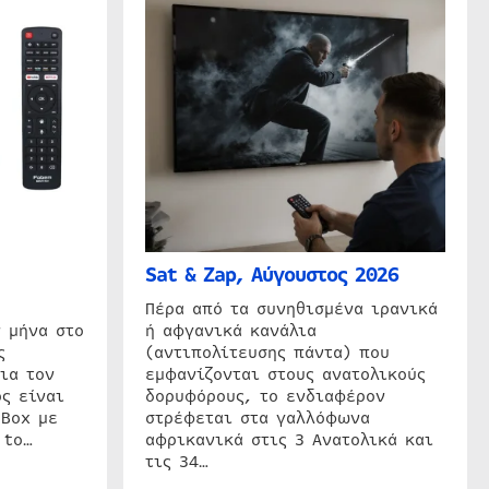
Sat & Zap, Αύγουστος 2026
η
Πέρα από τα συνηθισμένα ιρανικά
 μήνα στο
ή αφγανικά κανάλια
ς
(αντιπολίτευσης πάντα) που
ια τον
εμφανίζονται στους ανατολικούς
ς είναι
δορυφόρους, το ενδιαφέρον
 Box με
στρέφεται στα γαλλόφωνα
 to…
αφρικανικά στις 3 Ανατολικά και
τις 34…