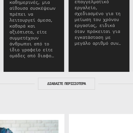
επαγγελματικό
καθημερινές, μια
εργαλείο,
αίθουσα συσκέψεων
σχεδιασμένο για τη
πρέπει να
μείωση του χρόνου
λειτουργεί άμεσα,
εργασίας, ειδικά
καθαρά και
όταν πρόκειται για
αξιόπιστα, είτε
εγκατάσταση με
συμμετέχουν
μεγάλο αριθμό συν…
άνθρωποι από το
ίδιο γραφείο είτε
ομάδες από διαφο…
ΔΙΑΒΑΣΤΕ ΠΕΡΙΣΣΟΤΕΡΑ