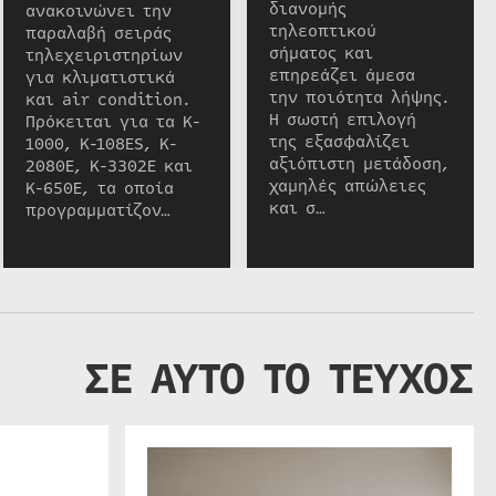
διανομής
ανακοινώνει την
τηλεοπτικού
παραλαβή σειράς
σήματος και
τηλεχειριστηρίων
επηρεάζει άμεσα
για κλιματιστικά
την ποιότητα λήψης.
και air condition.
Η σωστή επιλογή
Πρόκειται για τα K-
της εξασφαλίζει
1000, K-108ES, K-
αξιόπιστη μετάδοση,
2080E, K-3302E και
χαμηλές απώλειες
K-650E, τα οποία
και σ…
προγραμματίζον…
ΣΕ ΑΥΤΟ ΤΟ ΤΕΥΧΟΣ