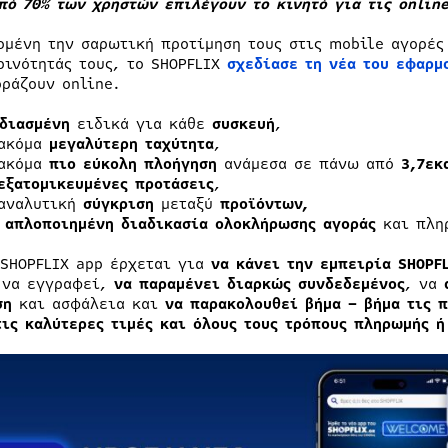
πό 70% των χρηστών επιλέγουν το κινητό για τις
onlin
ομένη την σαρωτική προτίμηση τους στις mobile αγορές
ρινότητάς τους, το SHOPFLIX
σχεδίασε τη νέα του εφαρμ
οράζουν online.
διασμένη
ειδικά για κάθε
συσκευή
,
 ακόμα
μεγαλύτερη ταχύτητα
,
 ακόμα
πιο εύκολη πλοήγηση
ανάμεσα σε πάνω από
3,7εκ
εξατομικευμένες προτάσεις
,
αναλυτική
σύγκριση
μεταξύ
προϊόντων,
ι
απλοποιημένη διαδικασία ολοκλήρωσης αγοράς
και πλη
 SHOPFLIX app έρχεται για
να κάνει την εμπειρία SHOPF
 να εγγραφεί,
να παραμένει διαρκώς συνδεδεμένος
, να
ση
και ασφάλεια και
να παρακολουθεί βήμα – βήμα τις π
τις καλύτερες τιμές
και όλους τους τρόπους πληρωμής ή