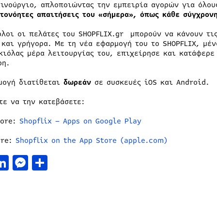
αινούργιο, απλοποιώντας την εμπειρία αγορών για όλου
υτονόητες απαιτήσεις του «σήμερα», όπως κάθε σύγχρον
όλοι οι πελάτες του SHOPFLIX.gr μπορούν να κάνουν τι
 και γρήγορα. Με τη νέα εφαρμογή του το SHOPFLIX, μέν
κιόλας μέρα λειτουργίας του, επιχείρησε και κατάφερε
ερη.
μογή διατίθεται
δωρεάν
σε συσκευές iOS και Android.
τε να την κατεβάσετε:
tore:
Shopflix – Apps on Google Play
ore:
Shopflix on the App Store (apple.com)
acebook
LinkedIn
Messenger
Μοιραστείτε