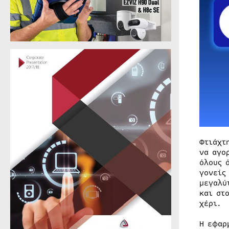
Φτιάχτ
να αγο
όλους 
γονείς
μεγαλύ
και στ
χέρι.
Η εφαρ