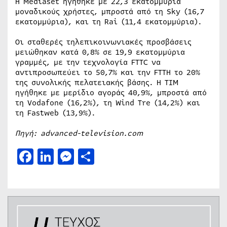
Η Mediaset ηγήθηκε με 22,3 εκατομμύρια
μοναδικούς χρήστες, μπροστά από τη Sky (16,7
εκατομμύρια), και τη Rai (11,4 εκατομμύρια).
Οι σταθερές τηλεπικοινωνιακές προσβάσεις
μειώθηκαν κατά 0,8% σε 19,9 εκατομμύρια
γραμμές, με την τεχνολογία FTTC να
αντιπροσωπεύει το 50,7% και την FTTH το 20%
της συνολικής πελατειακής βάσης. Η TIM
ηγήθηκε με μερίδιο αγοράς 40,9%, μπροστά από
τη Vodafone (16,2%), τη Wind Tre (14,2%) και
τη Fastweb (13,9%).
Πηγή: advanced-television.com
Facebook
LinkedIn
Messenger
Μοιραστείτε