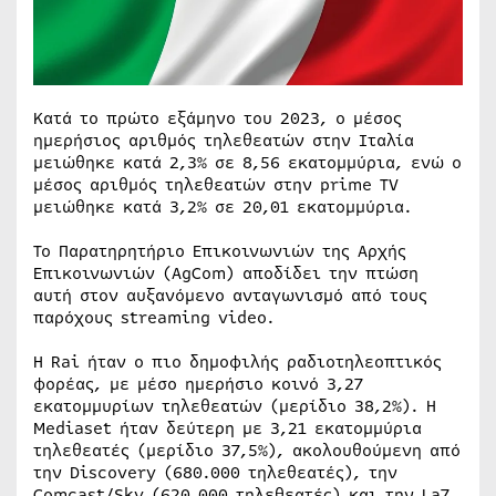
Κατά το πρώτο εξάμηνο του 2023, ο μέσος
ημερήσιος αριθμός τηλεθεατών στην Ιταλία
μειώθηκε κατά 2,3% σε 8,56 εκατομμύρια, ενώ ο
μέσος αριθμός τηλεθεατών στην prime TV
μειώθηκε κατά 3,2% σε 20,01 εκατομμύρια.
Το Παρατηρητήριο Επικοινωνιών της Αρχής
Επικοινωνιών (AgCom) αποδίδει την πτώση
αυτή στον αυξανόμενο ανταγωνισμό από τους
παρόχους streaming video.
Η Rai ήταν ο πιο δημοφιλής ραδιοτηλεοπτικός
φορέας, με μέσο ημερήσιο κοινό 3,27
εκατομμυρίων τηλεθεατών (μερίδιο 38,2%). Η
Mediaset ήταν δεύτερη με 3,21 εκατομμύρια
τηλεθεατές (μερίδιο 37,5%), ακολουθούμενη από
την Discovery (680.000 τηλεθεατές), την
Comcast/Sky (620.000 τηλεθεατές) και την La7