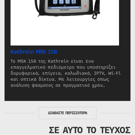
Kathrein MSK 150
Το MSK 150 της Kathrein είναι ένα
επαγγελματικό πεδιόμετρο που υποστηρίζει
δορυφορικά, επίγεια, καλωδιακά, IPTV, Wi-Fi
και οπτικά δίκτυα. Με λειτουργίες όπως
ανάλυση φάσματος σε πραγματικό χρόν…
ΔΙΑΒΑΣΤΕ ΠΕΡΙΣΣΟΤΕΡΑ
ΣΕ ΑΥΤΟ ΤΟ ΤΕΥΧΟΣ