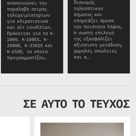
διανομής
ανακοινώνει την
τηλεοπτικού
παραλαβή σειράς
σήματος και
τηλεχειριστηρίων
επηρεάζει άμεσα
για κλιματιστικά
την ποιότητα λήψης.
και air condition.
Η σωστή επιλογή
Πρόκειται για τα K-
της εξασφαλίζει
1000, K-108ES, K-
αξιόπιστη μετάδοση,
2080E, K-3302E και
χαμηλές απώλειες
K-650E, τα οποία
και σ…
προγραμματίζον…
ΣΕ ΑΥΤΟ ΤΟ ΤΕΥΧΟΣ