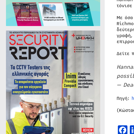
τόνισε
Με όσα
Richmo
δεύτερ
γραφή,
επιρρο
Δείτε 
Hanna
possi
— Dea
Πηγή:
(Κώστα
F