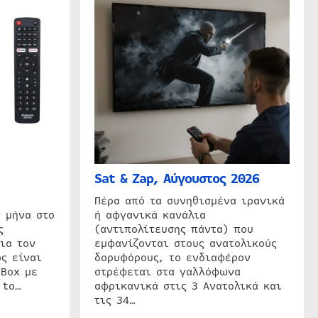
Sat & Zap, Αύγουστος 2026
η
Πέρα από τα συνηθισμένα ιρανικά
 μήνα στο
ή αφγανικά κανάλια
ς
(αντιπολίτευσης πάντα) που
ια τον
εμφανίζονται στους ανατολικούς
ς είναι
δορυφόρους, το ενδιαφέρον
 Box με
στρέφεται στα γαλλόφωνα
 to…
αφρικανικά στις 3 Ανατολικά και
τις 34…