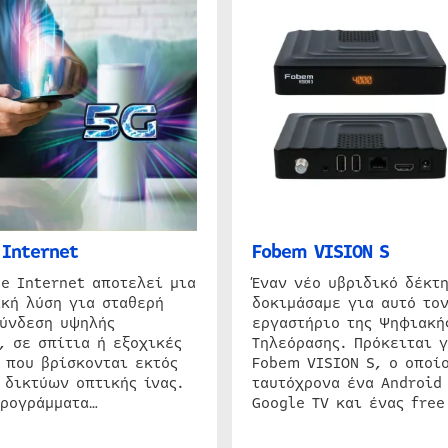
Internet
Fobem VISION S
e Internet αποτελεί μια
Έναν νέο υβριδικό δέκτ
κή λύση για σταθερή
δοκιμάσαμε για αυτό τον
σύνδεση υψηλής
εργαστήριο της Ψηφιακή
, σε σπίτια ή εξοχικές
Τηλεόρασης. Πρόκειται γ
 που βρίσκονται εκτός
Fobem VISION S, ο οποίο
 δικτύων οπτικής ίνας.
ταυτόχρονα ένα Android
προγράμματα…
Google TV και ένας free