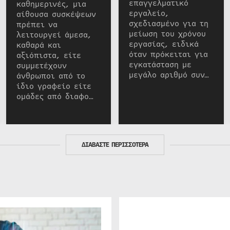
επαγγελματικό
καθημερινές, μια
εργαλείο,
αίθουσα συσκέψεων
σχεδιασμένο για τη
πρέπει να
μείωση του χρόνου
λειτουργεί άμεσα,
εργασίας, ειδικά
καθαρά και
όταν πρόκειται για
αξιόπιστα, είτε
εγκατάσταση με
συμμετέχουν
μεγάλο αριθμό συν…
άνθρωποι από το
ίδιο γραφείο είτε
ομάδες από διαφο…
ΔΙΑΒΑΣΤΕ ΠΕΡΙΣΣΟΤΕΡΑ