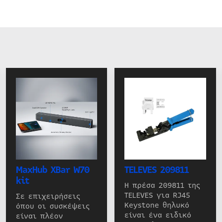
MaxHub XBar W70
TELEVES 209811
kit
Η πρέσα 209811 της
TELEVES για RJ45
Σε επιχειρήσεις
Keystone θηλυκό
όπου οι συσκέψεις
είναι ένα ειδικό
είναι πλέον