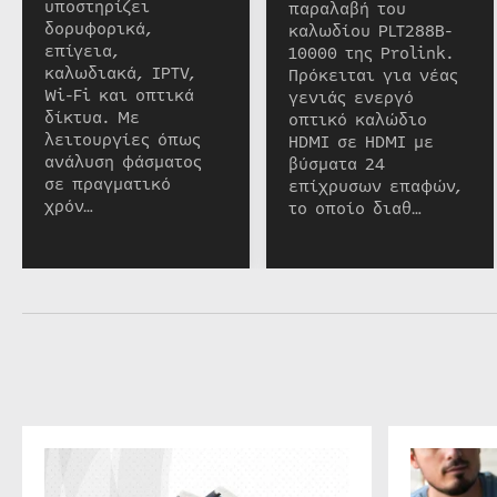
υποστηρίζει
παραλαβή του
δορυφορικά,
καλωδίου PLT288B-
επίγεια,
10000 της Prolink.
καλωδιακά, IPTV,
Πρόκειται για νέας
Wi-Fi και οπτικά
γενιάς ενεργό
δίκτυα. Με
οπτικό καλώδιο
λειτουργίες όπως
HDMI σε HDMI με
ανάλυση φάσματος
βύσματα 24
σε πραγματικό
επίχρυσων επαφών,
χρόν…
το οποίο διαθ…