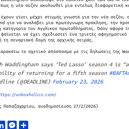
 πως η νέα σεζόν ακολουθεί μια εντελώς διαφορετική κ
 έχουν γίνει μέχρι στιγμής γνωστά για την νέα σεζόν, 
nd για να αναλάβει μια πρωτόγνωρη πρόκληση, την προ
η κατηγορία του Αγγλικού πρωταθλήματος. Όσον αφορά τ
 φαίνεται να έχει σχεδιαστεί ένα τριετές αφηγηματικό 
ή τη σεναριακή δομή της αρχικής σειράς.
παρακάτω το σχετικό απόσπασμα με τις δηλώσεις της W
h Waddingham says ‘Ted Lasso’ season 4 is “a
bility of returning for a fifth season
#BAFTA
dline (@DEADLINE)
February 23, 2026
https://unboxholics.com/
ς Παπαζαχαρίου, αναδημοσίευση 27/2/2026)
acebook
LinkedIn
Messenger
Μοιραστείτε