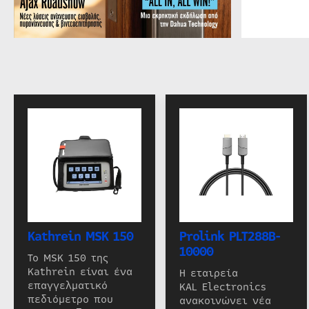
Kathrein MSK 150
Prolink PLT288B-
10000
Το MSK 150 της
Kathrein είναι ένα
Η εταιρεία
επαγγελματικό
KAL Electronics
πεδιόμετρο που
ανακοινώνει νέα