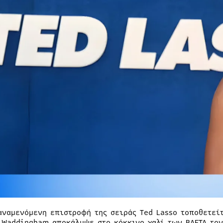
αναμενόμενη επιστροφή της σειράς Ted Lasso τοποθετείτ
 Waddingham αποκάλυψε στο κόκκινο χαλί των BAFTA τον