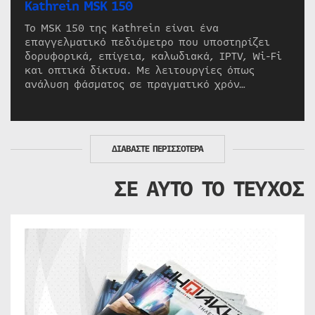
Kathrein MSK 150
Το MSK 150 της Kathrein είναι ένα
επαγγελματικό πεδιόμετρο που υποστηρίζει
δορυφορικά, επίγεια, καλωδιακά, IPTV, Wi-Fi
και οπτικά δίκτυα. Με λειτουργίες όπως
ανάλυση φάσματος σε πραγματικό χρόν…
ΔΙΑΒΑΣΤΕ ΠΕΡΙΣΣΟΤΕΡΑ
ΣΕ ΑΥΤΟ ΤΟ ΤΕΥΧΟΣ