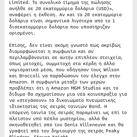
Limited. Το συνολικό τίμημα της πώλησης
ανήλθε σε 20 εκατομμύρια δολάρια (USD)»,
αναφέρει η έκθεση. Αν και τα 20 εκατομμύρια
δολάρια είναι σημαντικά λιγότερα από το 1
δισεκατομμύριο δολάρια που υποστήριζαν
ορισμένοι.
Επίσης, δεν είναι ακόμη γνωστό πώς ακριβώς
διαμορφώνεται η συμφωνία και αν
περιλαμβάνονται σε αυτήν επιπλέον στοιχεία,
όπως μετοχές, συμμετοχή στα κέρδη ή άλλα
νομισματικά μέσα, που οδήγησαν τους Wilson
και Broccoli να παραδώσουν τον έλεγχο στην
Amazon. Η συμφωνία μεταξύ των μερών
προβλέπει ότι η Amazon MGM Studios και το
δίδυμο θα σχηματίσουν μια νέα κοινοπραξία για
να «στεγάσουν» τα δικαιώματα πνευματικής
ιδιοκτησίας της σειράς ταινιών Bond. Η
επόμενη ταινία της σειράς παραμένει ως επί το
πλείστον υπό πέπλο μυστηρίου, αλλά θα
σκηνοθετηθεί από τον Denis Villeneuve και θα
γραφτεί από τον δημιουργό της σειράς Peaky
Blinders, Steven Knight.