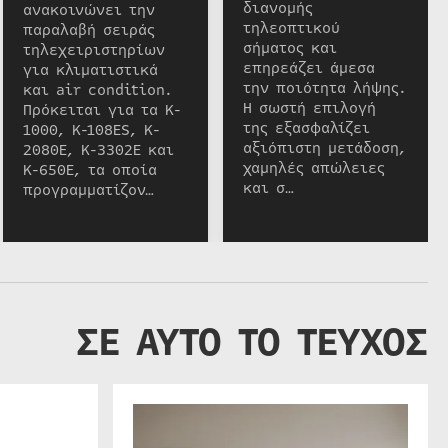
διανομής
ανακοινώνει την
τηλεοπτικού
παραλαβή σειράς
σήματος και
τηλεχειριστηρίων
επηρεάζει άμεσα
για κλιματιστικά
την ποιότητα λήψης.
και air condition.
Η σωστή επιλογή
Πρόκειται για τα K-
της εξασφαλίζει
1000, K-108ES, K-
αξιόπιστη μετάδοση,
2080E, K-3302E και
χαμηλές απώλειες
K-650E, τα οποία
και σ…
προγραμματίζον…
ΣΕ ΑΥΤΟ ΤΟ ΤΕΥΧΟΣ