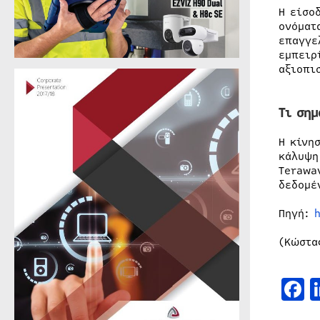
Η είσο
ονόματ
επαγγε
εμπειρ
αξιοπι
Τι σημ
Η κίνη
κάλυψη
Terawa
δεδομέ
Πηγή:
h
(Κώστα
F