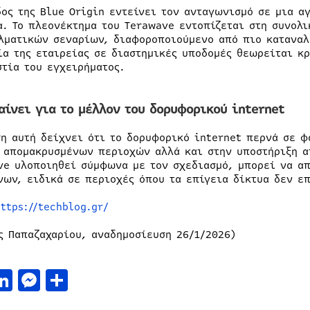
δος της Blue Origin εντείνει τον ανταγωνισμό σε μια 
α. Το πλεονέκτημα του Terawave εντοπίζεται στη συνολι
λματικών σεναρίων, διαφοροποιούμενο από πιο καταναλ
ία της εταιρείας σε διαστημικές υποδομές θεωρείται κ
στία του εγχειρήματος.
αίνει για το μέλλον του δορυφορικού internet
ση αυτή δείχνει ότι το δορυφορικό internet περνά σε φ
 απομακρυσμένων περιοχών αλλά και στην υποστήριξη α
ve υλοποιηθεί σύμφωνα με τον σχεδιασμό, μπορεί να απ
νων, ειδικά σε περιοχές όπου τα επίγεια δίκτυα δεν ε
ttps://techblog.gr/
ς Παπαζαχαρίου, αναδημοσίευση 26/1/2026)
acebook
LinkedIn
Messenger
Μοιραστείτε