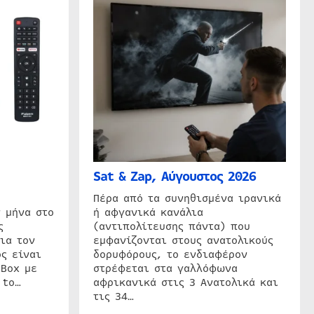
Sat & Zap, Αύγουστος 2026
η
Πέρα από τα συνηθισμένα ιρανικά
 μήνα στο
ή αφγανικά κανάλια
ς
(αντιπολίτευσης πάντα) που
ια τον
εμφανίζονται στους ανατολικούς
ς είναι
δορυφόρους, το ενδιαφέρον
 Box με
στρέφεται στα γαλλόφωνα
 to…
αφρικανικά στις 3 Ανατολικά και
τις 34…