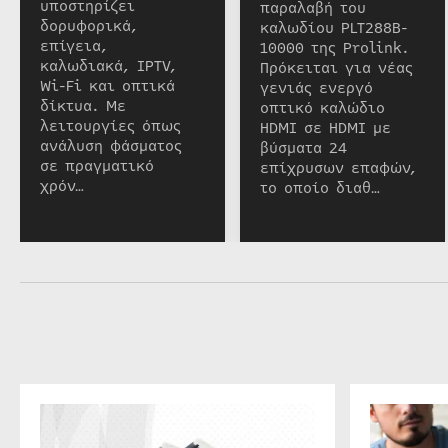
υποστηρίζει
παραλαβή του
δορυφορικά,
καλωδίου PLT288B-
επίγεια,
10000 της Prolink.
καλωδιακά, IPTV,
Πρόκειται για νέας
Wi-Fi και οπτικά
γενιάς ενεργό
δίκτυα. Με
οπτικό καλώδιο
λειτουργίες όπως
HDMI σε HDMI με
ανάλυση φάσματος
βύσματα 24
σε πραγματικό
επίχρυσων επαφών,
χρόν…
το οποίο διαθ…