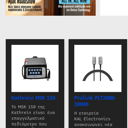
Kathrein MSK 150
Prolink PLT288B-
10000
Το MSK 150 της
Kathrein είναι ένα
Η εταιρεία
επαγγελματικό
KAL Electronics
πεδιόμετρο που
ανακοινώνει νέα