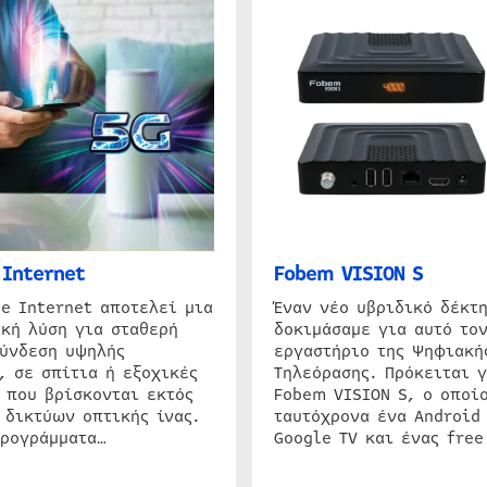
Internet
Fobem VISION S
e Internet αποτελεί μια
Έναν νέο υβριδικό δέκτ
κή λύση για σταθερή
δοκιμάσαμε για αυτό τον
σύνδεση υψηλής
εργαστήριο της Ψηφιακή
, σε σπίτια ή εξοχικές
Τηλεόρασης. Πρόκειται γ
 που βρίσκονται εκτός
Fobem VISION S, ο οποίο
 δικτύων οπτικής ίνας.
ταυτόχρονα ένα Android
προγράμματα…
Google TV και ένας free