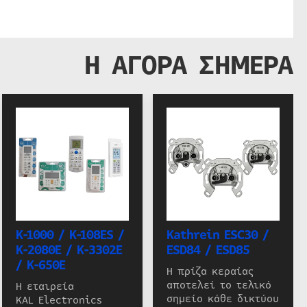
Η ΑΓΟΡΑ ΣΗΜΕΡΑ
K-1000 / K-108ES /
Kathrein ESC30 /
K-2080E / K-3302E
ESD84 / ESD85
/ K-650E
Η πρίζα κεραίας
αποτελεί το τελικό
Η εταιρεία
σημείο κάθε δικτύου
KAL Electronics