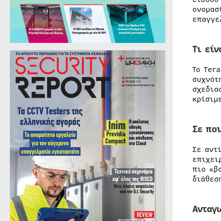
ονομασ
επαγγε
Τι είν
Το Ter
συχνότ
σχεδια
κρίσιμ
Σε ποι
Σε αντ
επιχει
πιο «β
διάθεσ
Ανταγ