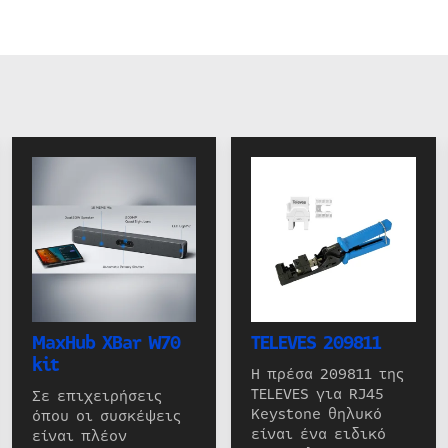
MaxHub XBar W70
TELEVES 209811
kit
Η πρέσα 209811 της
TELEVES για RJ45
Σε επιχειρήσεις
Keystone θηλυκό
όπου οι συσκέψεις
είναι ένα ειδικό
είναι πλέον