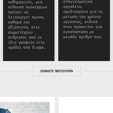
επαγγελματικό
καθημερινές, μια
εργαλείο,
αίθουσα συσκέψεων
σχεδιασμένο για τη
πρέπει να
μείωση του χρόνου
λειτουργεί άμεσα,
εργασίας, ειδικά
καθαρά και
όταν πρόκειται για
αξιόπιστα, είτε
εγκατάσταση με
συμμετέχουν
μεγάλο αριθμό συν…
άνθρωποι από το
ίδιο γραφείο είτε
ομάδες από διαφο…
ΔΙΑΒΑΣΤΕ ΠΕΡΙΣΣΟΤΕΡΑ