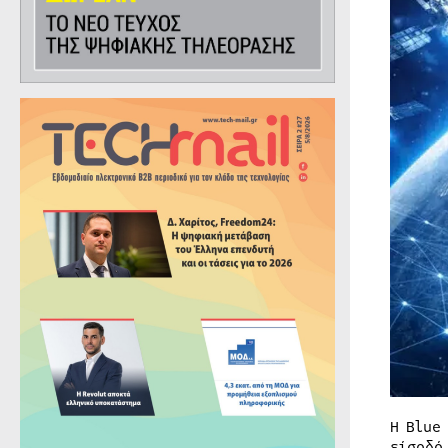
Η Blue
είσοδό