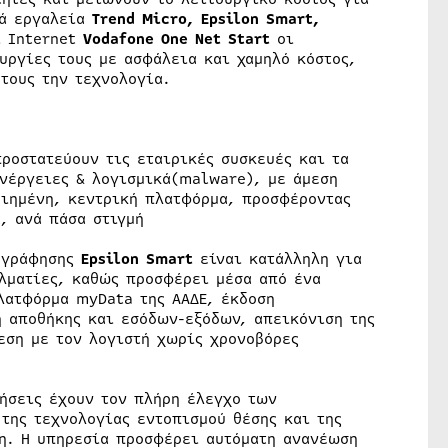
κά εργαλεία
Trend
Micro
,
Epsilon
Smart
,
ι Internet
Vodafone
One
Net
Start
οι
υργίες τους με ασφάλεια και χαμηλό κόστος,
ό τους την τεχνολογία.
ροστατεύουν τις εταιρικές συσκευές και τα
ενέργειες & λογισμικά(malware), με άμεση
οιημένη, κεντρική πλατφόρμα, προσφέροντας
, ανά πάσα στιγμή
ογράφησης
Epsilon
Smart
είναι κατάλληλη για
ελματίες, καθώς προσφέρει μέσα από ένα
λατφόρμα myData της ΑΑΔΕ, έκδοση
 αποθήκης και εσόδων-εξόδων, απεικόνιση της
εση με τον λογιστή χωρίς χρονοβόρες
ήσεις έχουν τον πλήρη έλεγχο των
της τεχνολογίας εντοπισμού θέσης και της
η. Η υπηρεσία προσφέρει αυτόματη ανανέωση