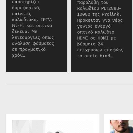
υποστηρίζει
παραλαβή του
δορυφορικά,
καλωδίου PLT288B-
επίγεια,
10000 της Prolink.
καλωδιακά, IPTV,
Πρόκειται για νέας
Wi-Fi και οπτικά
γενιάς ενεργό
δίκτυα. Με
οπτικό καλώδιο
λειτουργίες όπως
HDMI σε HDMI με
ανάλυση φάσματος
βύσματα 24
σε πραγματικό
επίχρυσων επαφών,
χρόν…
το οποίο διαθ…