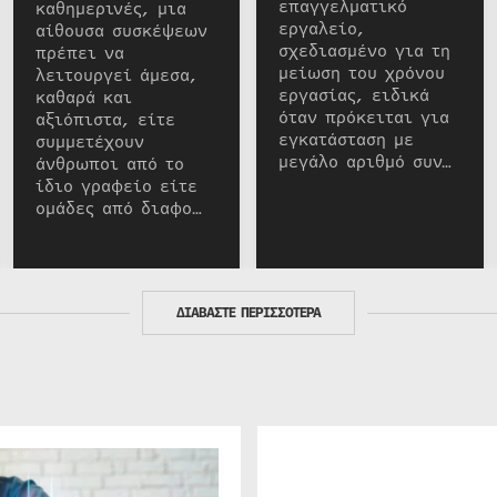
επαγγελματικό
καθημερινές, μια
εργαλείο,
αίθουσα συσκέψεων
σχεδιασμένο για τη
πρέπει να
μείωση του χρόνου
λειτουργεί άμεσα,
εργασίας, ειδικά
καθαρά και
όταν πρόκειται για
αξιόπιστα, είτε
εγκατάσταση με
συμμετέχουν
μεγάλο αριθμό συν…
άνθρωποι από το
ίδιο γραφείο είτε
ομάδες από διαφο…
ΔΙΑΒΑΣΤΕ ΠΕΡΙΣΣΟΤΕΡΑ