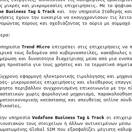
ις μικρές και μικρομεσαίες επιχειρήσεις. Με τα ψηφια
one
Business
Tag
&
Track
και την υπηρεσία Σταθερής κα
ρήσεις έχουν την ευκαιρία να εκσυγχρονίσουν τις λειτο
νομώντας πόρους και σχεδιάζοντας το αύριο με σύμμαχ
τερα:
υπηρεσία
Trend
Micro
επιτρέπει στις επιχειρήσεις να π
ιρικά τους δεδομένα από κυβερνοαπειλές, κακόβουλες 
μέρωση και δυνατότητα διαχείρισης μέσα από μια ενοπ
ρη προστασία για τους χρήστες και τα τερματικά σημεία
γχρονη εφαρμογή ηλεκτρονικής τιμολόγησης και μηχαν
ρές- μικρομεσαίες επιχειρήσεις και ελεύθερους επαγγ
ρηστο περιβάλλον συγχρονισμένη επικοινωνία με την π
αστατικών χωρίς φορολογικό μηχανισμό, παρακολούθηση
ματοοικονομικής κατάστασης και απευθείας online σύνδ
δικασίες.
την υπηρεσία
Vodafone
Business
Tag
&
Track
οι επιχειρ
ιουσιακών τους στοιχείων ή άλλων αντικειμένων μέσω 
ωματωμένης Global SIM που εξασφαλίζει μέγιστη κάλυψ