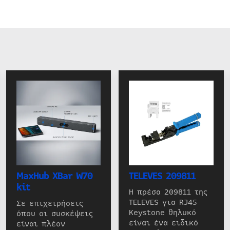
MaxHub XBar W70
TELEVES 209811
kit
Η πρέσα 209811 της
TELEVES για RJ45
Σε επιχειρήσεις
Keystone θηλυκό
όπου οι συσκέψεις
είναι ένα ειδικό
είναι πλέον