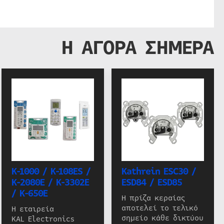
Η ΑΓΟΡΑ ΣΗΜΕΡΑ
K-1000 / K-108ES /
Kathrein ESC30 /
K-2080E / K-3302E
ESD84 / ESD85
/ K-650E
Η πρίζα κεραίας
αποτελεί το τελικό
Η εταιρεία
σημείο κάθε δικτύου
KAL Electronics