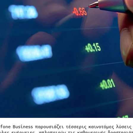
afone Business παρουσιάζει τέσσερις καινοτόμες λύσεις
υλες ενέργειες, απλοποιούν τις καθημερινές δραστηριότ