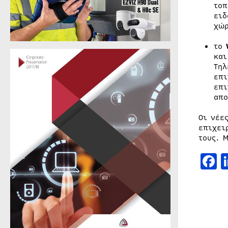
τοπ
ειδ
χώρ
το
και
Τηλ
επι
επι
απο
Οι νέε
επιχει
τους. 
F