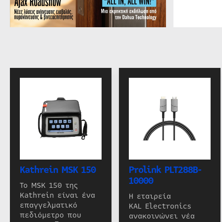
Kathrein MSK 150
Prolink PLT288B-
10000
Το MSK 150 της
Kathrein είναι ένα
Η εταιρεία
επαγγελματικό
KAL Electronics
πεδιόμετρο που
ανακοινώνει νέα