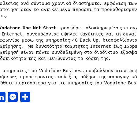
οθεσίας ανά σύντομα χρονικά διαστήματα, εμφάνιση τω
οποίηση όταν το αντικείμενο περάσει τα προκαθορισμέν
ες.
Vodafone
One Net Start
προσφέρει ολοκληρωμένες επαγγ
 Internet, συνδυάζοντας υψηλές ταχύτητες και τη δυνατ
εφωνίας μέσω της υπηρεσίας 4G Back Up, διασφαλίζοντα
χείρησης. Με δυνατότητα ταχύτητας Internet έως 1Gbps
χείρησή είναι πάντα συνδεδεμένη στο διαδίκτυο εξασφα
δοτικότητα της και μειώνοντας τα κόστη της.
ς υπηρεσίες του Vodafone Business συμβάλλουν στον ψη
ρήσεων, προσφέροντας ευελιξία, αύξηση της παραγωγικό
Μάθετε περισσότερα για τις υπηρεσίες του Vodafone Bu
acebook
LinkedIn
Messenger
Μοιραστείτε