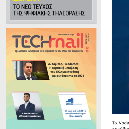
Το Vod
κακόβο