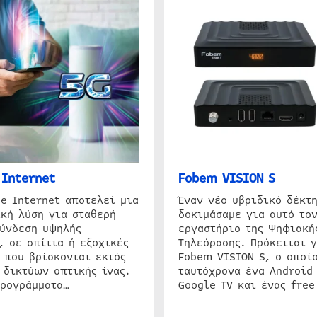
Internet
Fobem VISION S
e Internet αποτελεί μια
Έναν νέο υβριδικό δέκτ
κή λύση για σταθερή
δοκιμάσαμε για αυτό τον
σύνδεση υψηλής
εργαστήριο της Ψηφιακή
, σε σπίτια ή εξοχικές
Τηλεόρασης. Πρόκειται γ
 που βρίσκονται εκτός
Fobem VISION S, ο οποίο
 δικτύων οπτικής ίνας.
ταυτόχρονα ένα Android
προγράμματα…
Google TV και ένας free