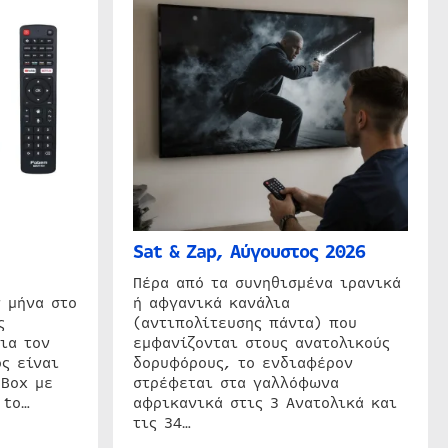
Sat & Zap, Αύγουστος 2026
η
Πέρα από τα συνηθισμένα ιρανικά
 μήνα στο
ή αφγανικά κανάλια
ς
(αντιπολίτευσης πάντα) που
ια τον
εμφανίζονται στους ανατολικούς
ς είναι
δορυφόρους, το ενδιαφέρον
 Box με
στρέφεται στα γαλλόφωνα
 to…
αφρικανικά στις 3 Ανατολικά και
τις 34…