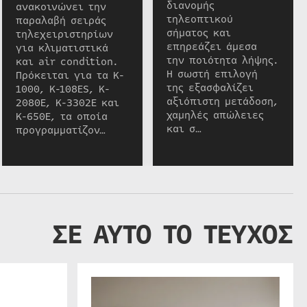
διανομής
ανακοινώνει την
τηλεοπτικού
παραλαβή σειράς
σήματος και
τηλεχειριστηρίων
επηρεάζει άμεσα
για κλιματιστικά
την ποιότητα λήψης.
και air condition.
Η σωστή επιλογή
Πρόκειται για τα K-
της εξασφαλίζει
1000, K-108ES, K-
αξιόπιστη μετάδοση,
2080E, K-3302E και
χαμηλές απώλειες
K-650E, τα οποία
και σ…
προγραμματίζον…
ΣΕ ΑΥΤΟ ΤΟ ΤΕΥΧΟΣ