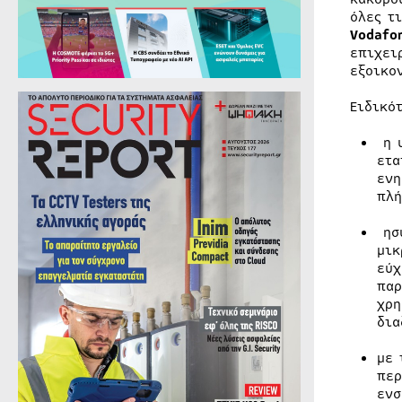
όλες τ
Vodaf
επιχει
εξοικο
Ειδικό
η 
ετα
ενη
πλή
ησύ
μικ
εύχ
παρ
χρη
δια
με 
περ
ενσ