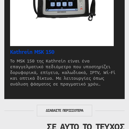
Kathrein MSK 150
Το MSK 150 της Kathrein είναι ένα
επαγγελματικό πεδιόμετρο που υποστηρίζει
δορυφορικά, επίγεια, καλωδιακά, IPTV, Wi-Fi
και οπτικά δίκτυα. Με λειτουργίες όπως
ανάλυση φάσματος σε πραγματικό χρόν…
ΔΙΑΒΑΣΤΕ ΠΕΡΙΣΣΟΤΕΡΑ
ΣΕ ΑΥΤΟ ΤΟ ΤΕΥΧΟΣ