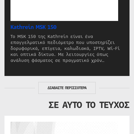
Kathrein MSK 150
Το MSK 150 της Kathrein είναι ένα
επαγγελματικό πεδιόμετρο που υποστηρίζει
δορυφορικά, επίγεια, καλωδιακά, IPTV, Wi-Fi
και οπτικά δίκτυα. Με λειτουργίες όπως
ανάλυση φάσματος σε πραγματικό χρόν…
ΔΙΑΒΑΣΤΕ ΠΕΡΙΣΣΟΤΕΡΑ
ΣΕ ΑΥΤΟ ΤΟ ΤΕΥΧΟΣ