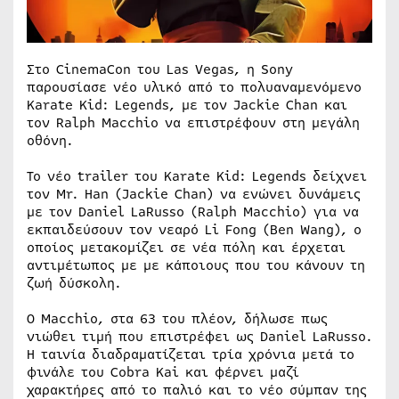
Στο CinemaCon του Las Vegas, η Sony
παρουσίασε νέο υλικό από το πολυαναμενόμενο
Karate Kid: Legends, με τον Jackie Chan και
τον Ralph Macchio να επιστρέφουν στη μεγάλη
οθόνη.
Το νέο trailer του Karate Kid: Legends δείχνει
τον Mr. Han (Jackie Chan) να ενώνει δυνάμεις
με τον Daniel LaRusso (Ralph Macchio) για να
εκπαιδεύσουν τον νεαρό Li Fong (Ben Wang), ο
οποίος μετακομίζει σε νέα πόλη και έρχεται
αντιμέτωπος με με κάποιους που του κάνουν τη
ζωή δύσκολη.
Ο Macchio, στα 63 του πλέον, δήλωσε πως
νιώθει τιμή που επιστρέφει ως Daniel LaRusso.
Η ταινία διαδραματίζεται τρία χρόνια μετά το
φινάλε του Cobra Kai και φέρνει μαζί
χαρακτήρες από το παλιό και το νέο σύμπαν της