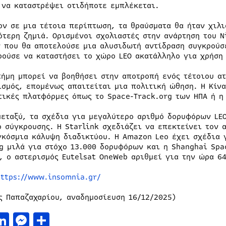
 να καταστρέψει οτιδήποτε εμπλέκεται.
ον σε μια τέτοια περίπτωση, τα θραύσματα θα ήταν χιλ
ότερη ζημιά. Ορισμένοι σχολιαστές στην ανάρτηση του N
r που θα αποτελούσε μια αλυσιδωτή αντίδραση συγκρούσ
ρούσε να καταστήσει το χώρο LEO ακατάλληλο για χρήση 
τήμη μπορεί να βοηθήσει στην αποτροπή ενός τέτοιου α
ισμός, επομένως απαιτείται μια πολιτική ώθηση. Η Κίνα
τικές πλατφόρμες όπως το Space-Track.org των ΗΠΑ ή 
μεταξύ, τα σχέδια για μεγαλύτερο αριθμό δορυφόρων LE
ο σύγκρουσης. Η Starlink σχεδιάζει να επεκτείνει τον 
γκόσμια κάλυψη διαδικτύου. Η Amazon Leo έχει σχέδια 
g μιλά για στόχο 13.000 δορυφόρων και η Shanghai Spa
, ο αστερισμός Eutelsat OneWeb αριθμεί για την ώρα 6
https://www.insomnia.gr/
ς Παπαζαχαρίου, αναδημοσίευση 16/12/2025)
acebook
LinkedIn
Messenger
Μοιραστείτε