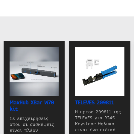
MaxHub XBar W70
TELEVES 209811
kit
Η πρέσα 209811 της
TELEVES για RJ45
Σε επιχειρήσεις
Keystone θηλυκό
όπου οι συσκέψεις
είναι ένα ειδικό
είναι πλέον