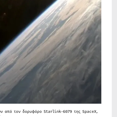
ν από τον δορυφόρο Starlink-6079 της SpaceX,
”.