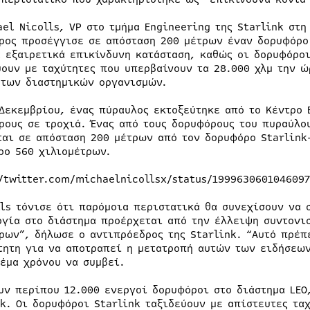
ael Nicolls, VP στο τμήμα Engineering της Starlink στη
ρος προσέγγισε σε απόσταση 200 μέτρων έναν δορυφόρο 
α εξαιρετικά επικίνδυνη κατάσταση, καθώς οι δορυφόροι
ύουν με ταχύτητες που υπερβαίνουν τα 28.000 χλμ την ώ
 των διαστημικών οργανισμών.
 Δεκεμβρίου, ένας πύραυλος εκτοξεύτηκε από το Κέντρο
ρους σε τροχιά. Ένας από τους δορυφόρους του πυραύλο
ται σε απόσταση 200 μέτρων από τον δορυφόρο Starlink-
ρο 560 χιλιομέτρων.
//twitter.com/michaelnicollsx/status/199963060104609
lls τόνισε ότι παρόμοια περιστατικά θα συνεχίσουν να 
ργία στο διάστημα προέρχεται από την έλλειψη συντονι
ρων”, δήλωσε ο αντιπρόεδρος της Starlink. “Αυτό πρέπε
τητη για να αποτραπεί η μετατροπή αυτών των ειδήσεων
θέμα χρόνου να συμβεί.
υν περίπου 12.000 ενεργοί δορυφόροι στο διάστημα LEO
nk. Οι δορυφόροι Starlink ταξιδεύουν με απίστευτες τα