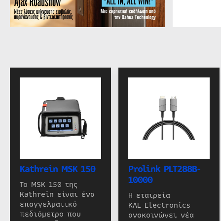
Kathrein MSK 150
Prolink PLT288B-
10000
Το MSK 150 της
Kathrein είναι ένα
Η εταιρεία
επαγγελματικό
KAL Electronics
πεδιόμετρο που
ανακοινώνει νέα