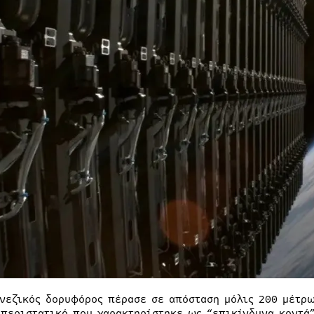
ινεζικός δορυφόρος πέρασε σε απόσταση μόλις 200 μέτρω
 περιστατικό που χαρακτηρίστηκε ως “επικίνδυνα κοντά