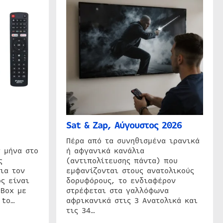
Sat & Zap, Αύγουστος 2026
η
Πέρα από τα συνηθισμένα ιρανικά
 μήνα στο
ή αφγανικά κανάλια
ς
(αντιπολίτευσης πάντα) που
ια τον
εμφανίζονται στους ανατολικούς
ς είναι
δορυφόρους, το ενδιαφέρον
 Box με
στρέφεται στα γαλλόφωνα
 to…
αφρικανικά στις 3 Ανατολικά και
τις 34…