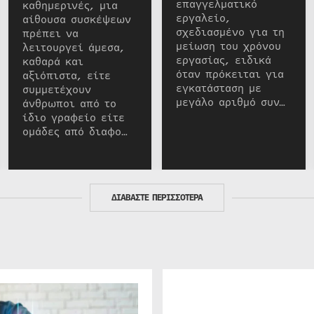
επαγγελματικό
καθημερινές, μια
εργαλείο,
αίθουσα συσκέψεων
σχεδιασμένο για τη
πρέπει να
μείωση του χρόνου
λειτουργεί άμεσα,
εργασίας, ειδικά
καθαρά και
όταν πρόκειται για
αξιόπιστα, είτε
εγκατάσταση με
συμμετέχουν
μεγάλο αριθμό συν…
άνθρωποι από το
ίδιο γραφείο είτε
ομάδες από διαφο…
ΔΙΑΒΑΣΤΕ ΠΕΡΙΣΣΟΤΕΡΑ