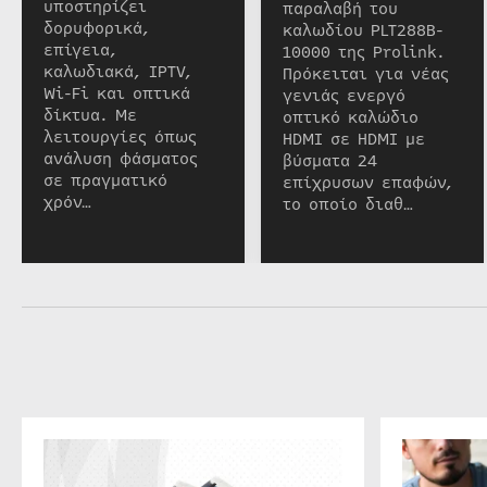
υποστηρίζει
παραλαβή του
δορυφορικά,
καλωδίου PLT288B-
επίγεια,
10000 της Prolink.
καλωδιακά, IPTV,
Πρόκειται για νέας
Wi-Fi και οπτικά
γενιάς ενεργό
δίκτυα. Με
οπτικό καλώδιο
λειτουργίες όπως
HDMI σε HDMI με
ανάλυση φάσματος
βύσματα 24
σε πραγματικό
επίχρυσων επαφών,
χρόν…
το οποίο διαθ…