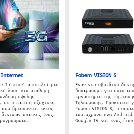
Internet
Fobem VISION S
e Internet αποτελεί μια
Έναν νέο υβριδικό δέκτ
κή λύση για σταθερή
δοκιμάσαμε για αυτό τον
σύνδεση υψηλής
εργαστήριο της Ψηφιακή
, σε σπίτια ή εξοχικές
Τηλεόρασης. Πρόκειται γ
 που βρίσκονται εκτός
Fobem VISION S, ο οποίο
 δικτύων οπτικής ίνας.
ταυτόχρονα ένα Android
προγράμματα…
Google TV και ένας free