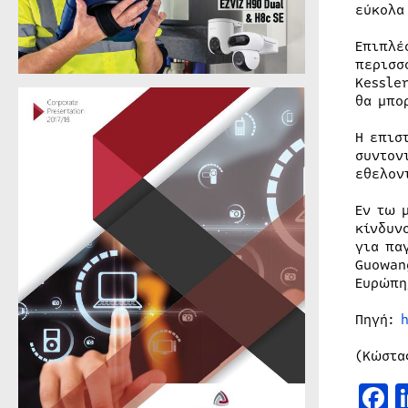
εύκολα
Επιπλέ
περισσ
Kessle
θα μπο
Η επισ
συντον
εθελον
Εν τω 
κίνδυν
για πα
Guowan
Ευρώπη
Πηγή:
(Κώστα
F