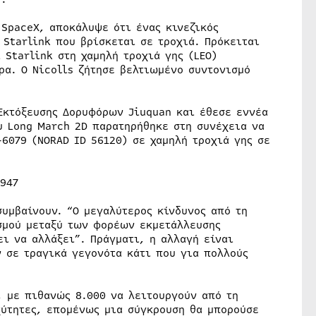
 SpaceX, αποκάλυψε ότι ένας κινεζικός
Starlink που βρίσκεται σε τροχιά. Πρόκειται
 Starlink στη χαμηλή τροχιά γης (LEO)
ρα. Ο Nicolls ζήτησε βελτιωμένο συντονισμό
 Εκτόξευσης Δορυφόρων Jiuquan και έθεσε εννέα
υ Long March 2D παρατηρήθηκε στη συνέχεια να
6079 (NORAD ID 56120) σε χαμηλή τροχιά γης σε
7947
συμβαίνουν. “Ο μεγαλύτερος κίνδυνος από τη
σμού μεταξύ των φορέων εκμετάλλευσης
ι να αλλάξει”. Πράγματι, η αλλαγή είναι
 σε τραγικά γεγονότα κάτι που για πολλούς
, με πιθανώς 8.000 να λειτουργούν από τη
χύτητες, επομένως μια σύγκρουση θα μπορούσε