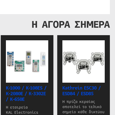
Η ΑΓΟΡΑ ΣΗΜΕΡΑ
K-1000 / K-108ES /
Kathrein ESC30 /
K-2080E / K-3302E
ESD84 / ESD85
/ K-650E
Η πρίζα κεραίας
αποτελεί το τελικό
Η εταιρεία
σημείο κάθε δικτύου
KAL Electronics