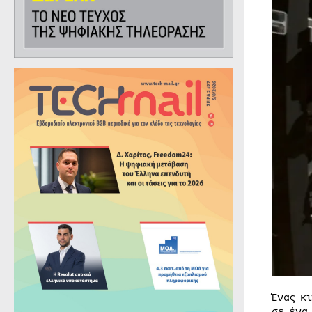
Ένας κ
σε ένα