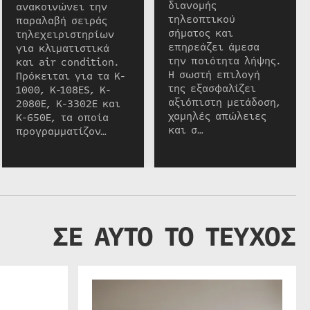
διανομής
ανακοινώνει την
τηλεοπτικού
παραλαβή σειράς
σήματος και
τηλεχειριστηρίων
επηρεάζει άμεσα
για κλιματιστικά
την ποιότητα λήψης.
και air condition.
Η σωστή επιλογή
Πρόκειται για τα K-
της εξασφαλίζει
1000, K-108ES, K-
αξιόπιστη μετάδοση,
2080E, K-3302E και
χαμηλές απώλειες
K-650E, τα οποία
και σ…
προγραμματίζον…
ΣΕ ΑΥΤΟ ΤΟ ΤΕΥΧΟΣ