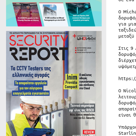
Ο Mich
δορυφό
για μι
ταξιδε
μεταξύ
Στις 9
δορυφό
διέρχε
υψόμετ
https:
Ο Nico
λειτου
δορυφό
απαραί
είναι 
Υπάρχο
Starli