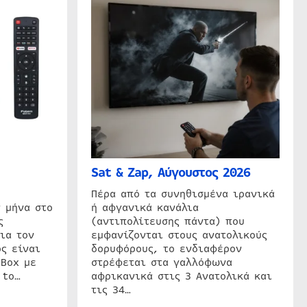
Sat & Zap, Αύγουστος 2026
η
Πέρα από τα συνηθισμένα ιρανικά
 μήνα στο
ή αφγανικά κανάλια
ς
(αντιπολίτευσης πάντα) που
ια τον
εμφανίζονται στους ανατολικούς
ς είναι
δορυφόρους, το ενδιαφέρον
 Box με
στρέφεται στα γαλλόφωνα
 to…
αφρικανικά στις 3 Ανατολικά και
τις 34…