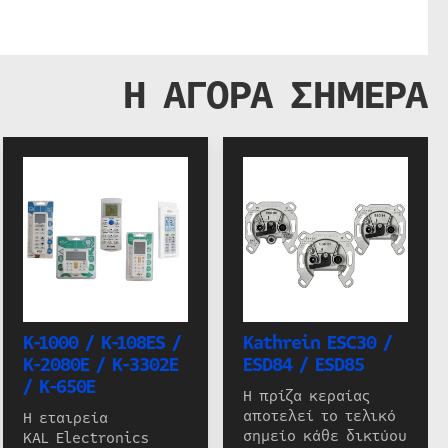
Η ΑΓΟΡΑ ΣΗΜΕΡΑ
K-1000 / K-108ES /
Kathrein ESC30 /
K-2080E / K-3302E
ESD84 / ESD85
/ K-650E
Η πρίζα κεραίας
αποτελεί το τελικό
Η εταιρεία
σημείο κάθε δικτύου
KAL Electronics