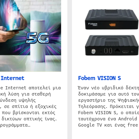
Internet
Fobem VISION S
e Internet αποτελεί μια
Έναν νέο υβριδικό δέκτ
κή λύση για σταθερή
δοκιμάσαμε για αυτό τον
σύνδεση υψηλής
εργαστήριο της Ψηφιακή
, σε σπίτια ή εξοχικές
Τηλεόρασης. Πρόκειται γ
 που βρίσκονται εκτός
Fobem VISION S, ο οποίο
 δικτύων οπτικής ίνας.
ταυτόχρονα ένα Android
προγράμματα…
Google TV και ένας free