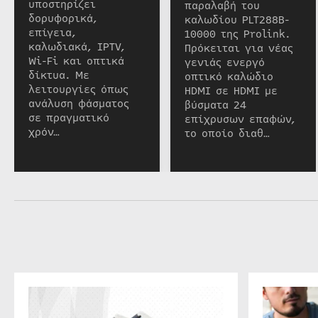
υποστηρίζει
παραλαβή του
δορυφορικά,
καλωδίου PLT288B-
επίγεια,
10000 της Prolink.
καλωδιακά, IPTV,
Πρόκειται για νέας
Wi-Fi και οπτικά
γενιάς ενεργό
δίκτυα. Με
οπτικό καλώδιο
λειτουργίες όπως
HDMI σε HDMI με
ανάλυση φάσματος
βύσματα 24
σε πραγματικό
επίχρυσων επαφών,
χρόν…
το οποίο διαθ…