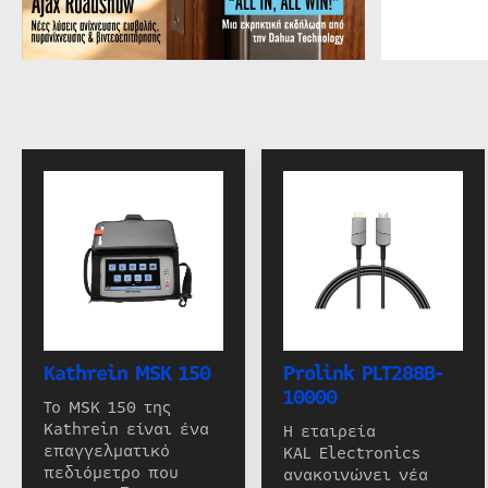
Kathrein MSK 150
Prolink PLT288B-
10000
Το MSK 150 της
Kathrein είναι ένα
Η εταιρεία
επαγγελματικό
KAL Electronics
πεδιόμετρο που
ανακοινώνει νέα