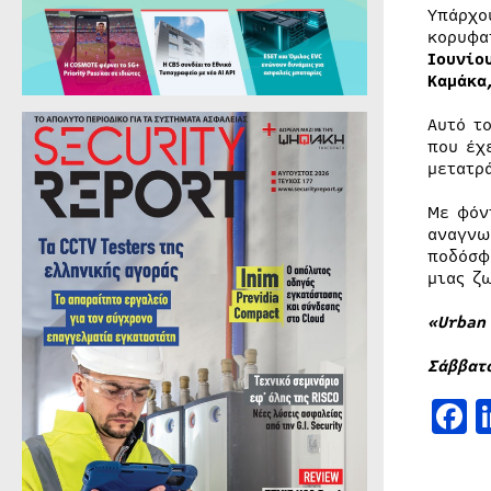
Υπάρχο
κορυφα
Ιουνίο
Καμάκ
Αυτό τ
που έχ
μετατρ
Με φόν
αναγνω
ποδόσφ
μιας ζ
«Urban
Σάββατ
F