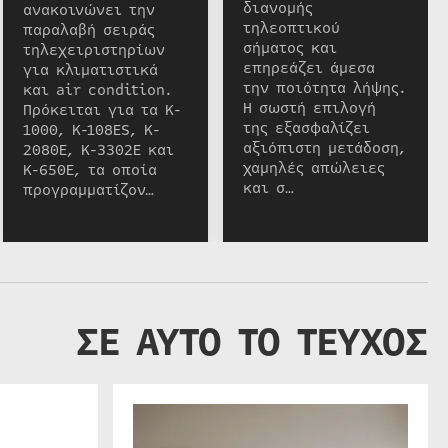
διανομής
ανακοινώνει την
τηλεοπτικού
παραλαβή σειράς
σήματος και
τηλεχειριστηρίων
επηρεάζει άμεσα
για κλιματιστικά
την ποιότητα λήψης.
και air condition.
Η σωστή επιλογή
Πρόκειται για τα K-
της εξασφαλίζει
1000, K-108ES, K-
αξιόπιστη μετάδοση,
2080E, K-3302E και
χαμηλές απώλειες
K-650E, τα οποία
και σ…
προγραμματίζον…
ΣΕ ΑΥΤΟ ΤΟ ΤΕΥΧΟΣ