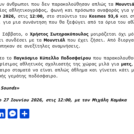
υν άνθρωποι που δεν παρακολούθησαν απλώς τα
Μουντι
ίος αθλητικογράφος, φωνή και πρόσωπο αναφοράς για γ
υ 2026,
στις
12:00,
στο στούντιο του
Kosmos 93,6
και σ
α,
για μια συνάντηση που θα ξεφύγει από τα όρια του αθ
ο Σάββατο, ο
Χρήστος Σωτηρακόπουλος
μοιράζεται όχι μό
ει συνδέσει με τα
Μουντιάλ
που έχει ζήσει. Από διοργα
άπηκαν σε ανεξίτηλες αναμνήσεις.
το το
Παγκόσμιο Κύπελλο Ποδοσφαίρου
που παρακολουθού
ρίσιμος αθλητικός σχολιαστής της χώρας μιλά για
ματς
αιρο σταματά να είναι απλώς άθλημα και γίνεται κάτι 
ωής γεμάτης ποδόσφαιρο.
 Sounds»
ο 27 Ιουνίου 2026, στις 12:00, με τον Μιχάλη Καμάκα
acebook
LinkedIn
Messenger
Μοιραστείτε