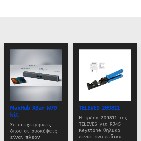
MaxHub XBar W70
TELEVES 209811
kit
Η πρέσα 209811 της
TELEVES για RJ45
Σε επιχειρήσεις
Keystone θηλυκό
όπου οι συσκέψεις
είναι ένα ειδικό
είναι πλέον