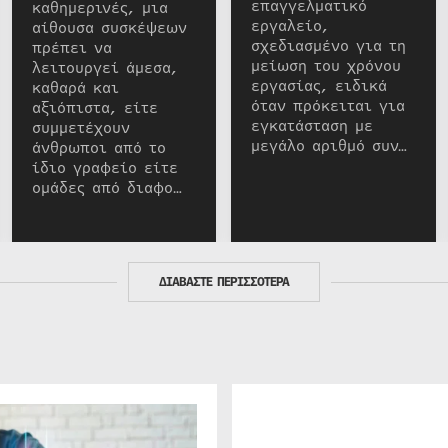
επαγγελματικό
καθημερινές, μια
εργαλείο,
αίθουσα συσκέψεων
σχεδιασμένο για τη
πρέπει να
μείωση του χρόνου
λειτουργεί άμεσα,
εργασίας, ειδικά
καθαρά και
όταν πρόκειται για
αξιόπιστα, είτε
εγκατάσταση με
συμμετέχουν
μεγάλο αριθμό συν…
άνθρωποι από το
ίδιο γραφείο είτε
ομάδες από διαφο…
ΔΙΑΒΑΣΤΕ ΠΕΡΙΣΣΟΤΕΡΑ