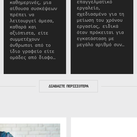
επαγγελματικό
καθημερινές, μια
εργαλείο,
αίθουσα συσκέψεων
σχεδιασμένο για τη
πρέπει να
μείωση του χρόνου
λειτουργεί άμεσα,
εργασίας, ειδικά
καθαρά και
όταν πρόκειται για
αξιόπιστα, είτε
εγκατάσταση με
συμμετέχουν
μεγάλο αριθμό συν…
άνθρωποι από το
ίδιο γραφείο είτε
ομάδες από διαφο…
ΔΙΑΒΑΣΤΕ ΠΕΡΙΣΣΟΤΕΡΑ