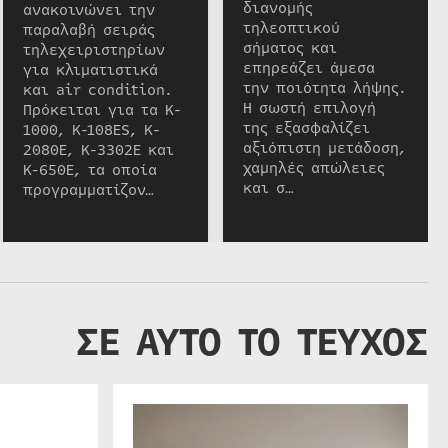
διανομής
ανακοινώνει την
τηλεοπτικού
παραλαβή σειράς
σήματος και
τηλεχειριστηρίων
επηρεάζει άμεσα
για κλιματιστικά
την ποιότητα λήψης.
και air condition.
Η σωστή επιλογή
Πρόκειται για τα K-
της εξασφαλίζει
1000, K-108ES, K-
αξιόπιστη μετάδοση,
2080E, K-3302E και
χαμηλές απώλειες
K-650E, τα οποία
και σ…
προγραμματίζον…
ΣΕ ΑΥΤΟ ΤΟ ΤΕΥΧΟΣ