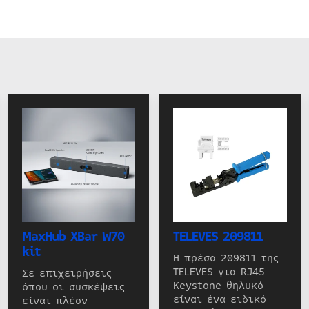
MaxHub XBar W70
TELEVES 209811
kit
Η πρέσα 209811 της
TELEVES για RJ45
Σε επιχειρήσεις
Keystone θηλυκό
όπου οι συσκέψεις
είναι ένα ειδικό
είναι πλέον