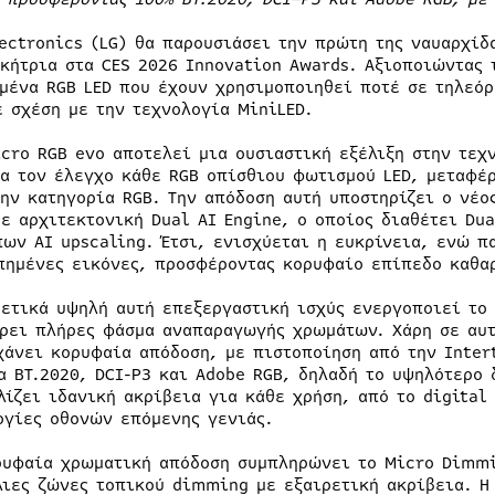
lectronics (LG) θα παρουσιάσει την πρώτη της ναυαρχίδ
ικήτρια στα CES 2026 Innovation Awards. Αξιοποιώντας 
μένα RGB LED που έχουν χρησιμοποιηθεί ποτέ σε τηλεόρ
ε σχέση με την τεχνολογία MiniLED.
icro RGB evo αποτελεί μια ουσιαστική εξέλιξη στην τεχ
ια τον έλεγχο κάθε RGB οπίσθιου φωτισμού LED, μεταφέρ
την κατηγορία RGB. Την απόδοση αυτή υποστηρίζει ο νέο
με αρχιτεκτονική Dual AI Engine, ο οποίος διαθέτει Du
πων AI upscaling. Έτσι, ενισχύεται η ευκρίνεια, ενώ π
πημένες εικόνες, προσφέροντας κορυφαίο επίπεδο καθαρ
ρετικά υψηλή αυτή επεξεργαστική ισχύς ενεργοποιεί το 
ρει πλήρες φάσμα αναπαραγωγής χρωμάτων. Χάρη σε αυτή
χάνει κορυφαία απόδοση, με πιστοποίηση από την Inter
α BT.2020, DCI-P3 και Adobe RGB, δηλαδή το υψηλότερο
λίζει ιδανική ακρίβεια για κάθε χρήση, από το digital
ογίες οθονών επόμενης γενιάς.
ρυφαία χρωματική απόδοση συμπληρώνει το Micro Dimmin
λιες ζώνες τοπικού dimming με εξαιρετική ακρίβεια. Η