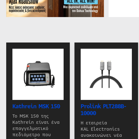
Kathrein MSK 150
Prolink PLT288B-
10000
Το MSK 150 της
Kathrein είναι ένα
Η εταιρεία
επαγγελματικό
KAL Electronics
πεδιόμετρο που
ανακοινώνει νέα