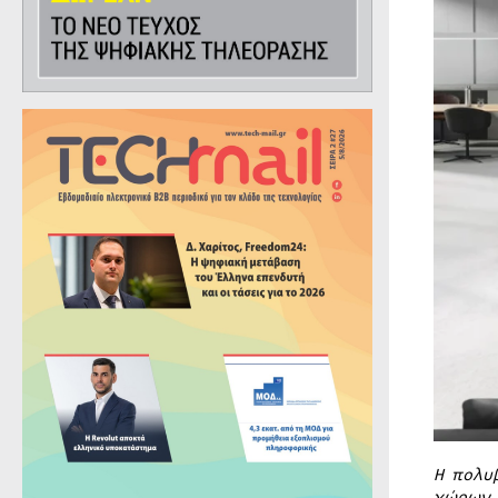
Η πολυ
χώρων,