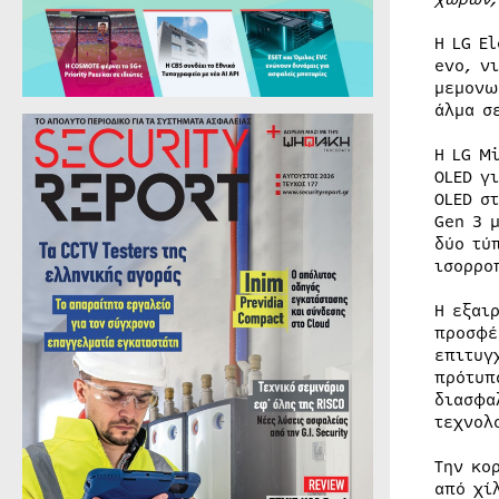
Η LG E
evo, ν
μεμονω
άλμα σ
Η LG M
OLED γ
OLED σ
Gen 3 
δύο τύ
ισορρο
Η εξαι
προσφέ
επιτυγ
πρότυπ
διασφα
τεχνολ
Την κο
από χί