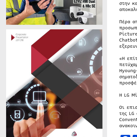
στην κ
αποκαλ
Πέρα α
προσωπ
Pictur
Chatbo
εξερευ
«Η επί
πετύχα
Hyoung
σηματο
προσφέ
Η LG M
Οι επι
της LG
Conven
ανακοι