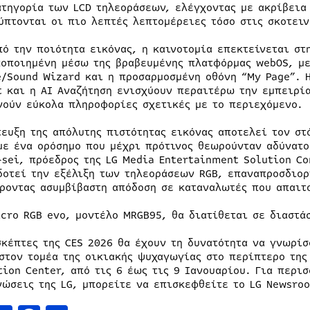
ατηγορία των LCD τηλεοράσεων, ελέγχοντας με ακρίβεια
ύπτονται οι πιο λεπτές λεπτομέρειες τόσο στις σκοτειν
πό την ποιότητα εικόνας, η καινοτομία επεκτείνεται στ
οποιημένη μέσω της βραβευμένης πλατφόρμας webOS, με 
e/Sound Wizard και η προσαρμοσμένη οθόνη “My Page”. Η
t και η AI Αναζήτηση ενισχύουν περαιτέρω την εμπειρί
νούν εύκολα πληροφορίες σχετικές με το περιεχόμενο.
τευξη της απόλυτης πιστότητας εικόνας αποτελεί τον στ
με ένα ορόσημο που μέχρι πρότινος θεωρούνταν αδύνατο
-sei, πρόεδρος της LG Media Entertainment Solution C
δοτεί την εξέλιξη των τηλεοράσεων RGB, επαναπροσδιορ
ροντας ασυμβίβαστη απόδοση σε καταναλωτές που απαιτ
icro RGB evo, μοντέλο MRGB95, θα διατίθεται σε διαστάσ
σκέπτες της CES 2026 θα έχουν τη δυνατότητα να γνωρίσ
 στον τομέα της οικιακής ψυχαγωγίας στο περίπτερο της
tion Center, από τις 6 έως τις 9 Ιανουαρίου. Για περι
νώσεις της LG, μπορείτε να επισκεφθείτε το LG Newsro