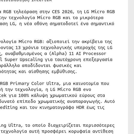
α RGB τηλεόραση στην CES 2026, τη LG Micro RGB
την τεχνολογία Micro RGB και τα μικρότερα
αση LG, η νέα οθόνη σηματοδοτεί ένα σημαντικό
νολογία Micro RGB: αξιοποιεί την ακρίβεια της
οντας 13 χρόνια τεχνολογικής υπεροχής της LG
ς, αναβαθμισμένος α (Alpha) 11 AI Processor
al Super Upscaling για ταυτόχρονη επεξεργασία
αράλληλα αποδίδονται φυσικές και
ότητας και αίσθησης εμβύθισης.
RGB Primary Color Ultra, μια καινοτομία που
 την τεχνολογία, η LG Micro RGB evo
tek για 100% κάλυψη χρωματικού εύρους στα
 δυνατό επίπεδο χρωματικής αναπαραγωγής. Αυτό
 editing και τον κινηματογράφο HDR έως τις
g Ultra, το οποίο διαχειρίζεται περισσότερες
 τεχνολογία αυτή προσφέρει κορυφαία αντίθεση