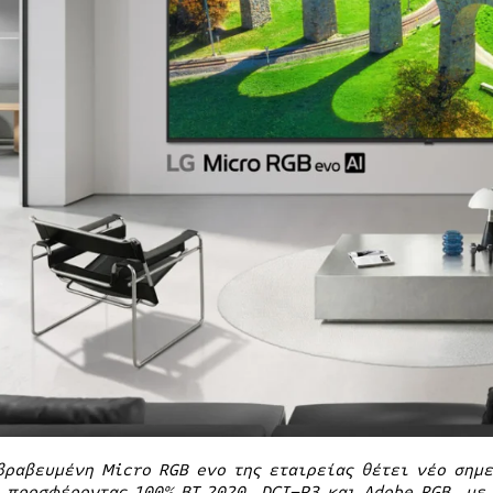
βραβευμένη
Micro
RGB
evo
της εταιρείας θέτει νέο σημ
 προσφέροντας 100%
BT
.2020,
DCI
–
P
3 και
Adobe
RGB
, με