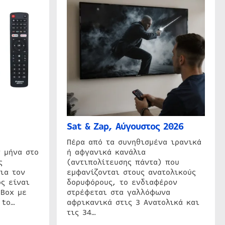
Sat & Zap, Αύγουστος 2026
η
Πέρα από τα συνηθισμένα ιρανικά
 μήνα στο
ή αφγανικά κανάλια
ς
(αντιπολίτευσης πάντα) που
ια τον
εμφανίζονται στους ανατολικούς
ς είναι
δορυφόρους, το ενδιαφέρον
 Box με
στρέφεται στα γαλλόφωνα
 to…
αφρικανικά στις 3 Ανατολικά και
τις 34…