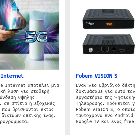
Internet
Fobem VISION S
e Internet αποτελεί μια
Έναν νέο υβριδικό δέκτ
κή λύση για σταθερή
δοκιμάσαμε για αυτό τον
σύνδεση υψηλής
εργαστήριο της Ψηφιακή
, σε σπίτια ή εξοχικές
Τηλεόρασης. Πρόκειται γ
 που βρίσκονται εκτός
Fobem VISION S, ο οποίο
 δικτύων οπτικής ίνας.
ταυτόχρονα ένα Android
προγράμματα…
Google TV και ένας free