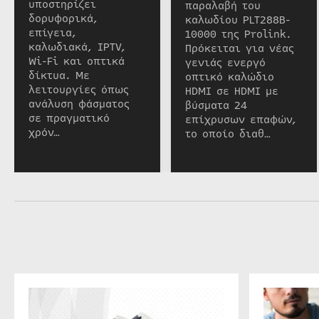
υποστηρίζει
παραλαβή του
δορυφορικά,
καλωδίου PLT288B-
επίγεια,
10000 της Prolink.
καλωδιακά, IPTV,
Πρόκειται για νέας
Wi-Fi και οπτικά
γενιάς ενεργό
δίκτυα. Με
οπτικό καλώδιο
λειτουργίες όπως
HDMI σε HDMI με
ανάλυση φάσματος
βύσματα 24
σε πραγματικό
επίχρυσων επαφών,
χρόν…
το οποίο διαθ…