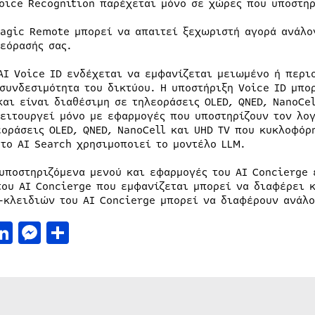
Voice Recognition παρέχεται μόνο σε χώρες που υποστηρ
Magic Remote μπορεί να απαιτεί ξεχωριστή αγορά ανάλογ
λεόρασής σας.
AI Voice ID ενδέχεται να εμφανίζεται μειωμένο ή περι
 συνδεσιμότητα του δικτύου. Η υποστήριξη Voice ID μπο
και είναι διαθέσιμη σε τηλεοράσεις OLED, QNED, NanoCe
Λειτουργεί μόνο με εφαρμογές που υποστηρίζουν τον λογ
εοράσεις OLED, QNED, NanoCell και UHD TV που κυκλοφόρ
 το AI Search χρησιμοποιεί το μοντέλο LLM.
υποστηριζόμενα μενού και εφαρμογές του AI Concierge 
του AI Concierge που εμφανίζεται μπορεί να διαφέρει κ
-κλειδιών του AI Concierge μπορεί να διαφέρουν ανάλο
acebook
LinkedIn
Messenger
Μοιραστείτε