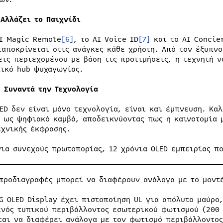
Αλλάζει το Παιχνίδι
AI Magic Remote
[6]
, το AI Voice ID
[7]
και το AI Concie
ταποκρίνεται στις ανάγκες κάθε χρήστη. Από τον έξυπνο
εις περιεχομένου με βάση τις προτιμήσεις, η τεχνητή ν
ικό hub ψυχαγωγίας.
η Συναντά την Τεχνολογία
LED δεν είναι μόνο τεχνολογία, είναι και έμπνευση. Κα
V ως ψηφιακό καμβά, αποδεικνύοντας πως η καινοτομία 
εχνικής έκφρασης.
νια συνεχούς πρωτοπορίας, 12 χρόνια OLED εμπειρίας π
προδιαγραφές μπορεί να διαφέρουν ανάλογα με το μοντ
G OLED Display έχει πιστοποίηση UL για απόλυτο μαύρο,
ενός τυπικού περιβάλλοντος εσωτερικού φωτισμού (200 
ται να διαφέρει ανάλογα με τον φωτισμό περιβάλλοντος