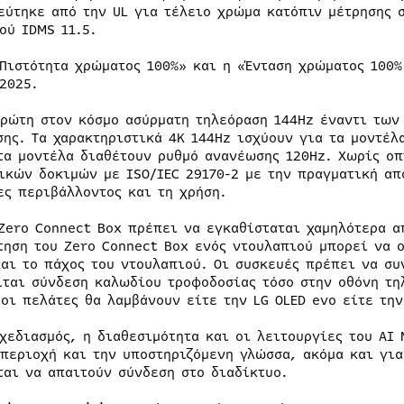
εύτηκε από την UL για τέλειο χρώμα κατόπιν μέτρησης 
ού IDMS 11.5.
Πιστότητα χρώματος 100%» και η «Ένταση χρώματος 100% 
 2025.
ρώτη στον κόσμο ασύρματη τηλεόραση 144Hz έναντι των
σης. Τα χαρακτηριστικά 4K 144Hz ισχύουν για τα μοντέλ
τα μοντέλα διαθέτουν ρυθμό ανανέωσης 120Hz. Χωρίς οπ
ικών δοκιμών με ISO/IEC 29170-2 με την πραγματική από
ες περιβάλλοντος και τη χρήση.
Zero Connect Box πρέπει να εγκαθίσταται χαμηλότερα α
τηση του Zero Connect Box ενός ντουλαπιού μπορεί να 
και το πάχος του ντουλαπιού. Οι συσκευές πρέπει να σ
ίται σύνδεση καλωδίου τροφοδοσίας τόσο στην οθόνη τη
 οι πελάτες θα λαμβάνουν είτε την LG OLED evo είτε την
χεδιασμός, η διαθεσιμότητα και οι λειτουργίες του AI
 περιοχή και την υποστηριζόμενη γλώσσα, ακόμα και για
ται να απαιτούν σύνδεση στο διαδίκτυο.