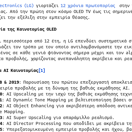
ectronics (LG)
γιορτάζει
12 χρόνια πρωτοπορίας
στην 
ίας. Από την πρώτη στον κόσμο OLED TV έως τις σημεριν
ζει την εξέλιξη στην εμπειρία θέασης.
ρία της Καινοτομίας OLED
ι περισσότερα από 12 έτη, η LG επενδύει συστηματικά 
λάζει τον τρόπο με τον οποίο αντιλαμβανόμαστε την εικ
μένος σε κάθε γενιά φτάνοντας σήμερα μέχρι και τον al
τα προβολής, χαρίζοντας ανεπανάληπτη ακρίβεια και ρεα
μα
AI
Καινοτομίας
[1]
8 &
2019
: Παρουσίαση του πρώτου επεξεργαστή αποκλεισ
ειρία προβολής με τη δύναμη της βαθιάς εκμάθησης AI.
0
: AI Upscaling με την ισχύ της βαθιάς εκμάθησης τεχν
1
: AI Dynamic Tone Mapping με βελτιστοποίηση βάσει α
2
: AI Object Enhancing για ακριβέστερη απόδοση αντι
e Mapping.
3
: AI Super Upscaling για απαράμιλλο ρεαλισμό.
4
: AI Director Processing που αποδίδει με ακρίβεια τ
5
: Υπερεξατομικευμένη εμπειρία προβολής και ήχου, βα