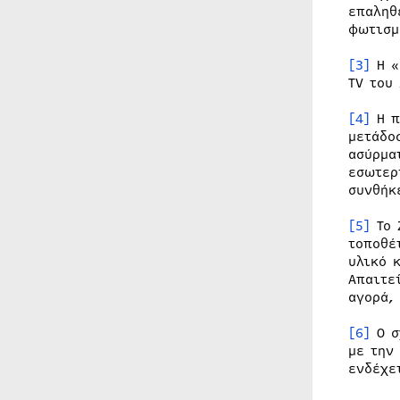
επαληθ
φωτισμ
[3]
Η «
TV του
[4]
Η π
μετάδο
ασύρμα
εσωτερ
συνθήκ
[5]
Το 
τοποθέ
υλικό 
Απαιτε
αγορά,
[6]
Ο σ
με την
ενδέχε