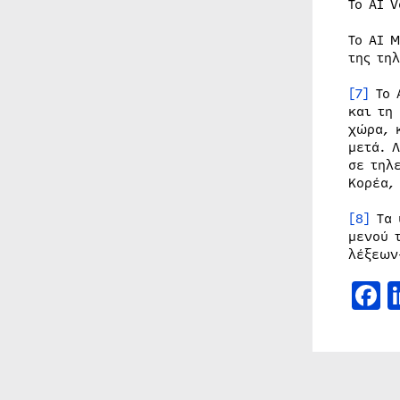
Το AI 
Το AI 
της τη
[7]
Το 
και τη
χώρα, 
μετά. 
σε τηλ
Κορέα,
[8]
Τα 
μενού 
λέξεων
F