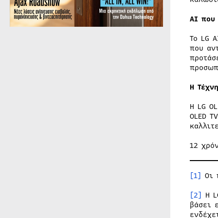
AI
που 
Το LG 
που αν
προτάσ
προσωπ
Η Τέχν
Η LG O
OLED T
καλλιτ
12 χρό
[1]
Οι 
[2]
Η L
βάσει 
ενδέχε