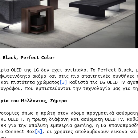
t
Black
,
Perfect
Color
ιρία OLED της LG δεν έχει αντίπαλο. Το Perfect Black, 
 φωτεινότητα ακόμα και στις πιο απαιτητικές συνθήκες 
 και πιστότητα χρώματος
[3]
καθιστά τις LG OLED TV αγα
τογράφου, που εμπιστεύονται την τεχνολογία μας για τ
ιρία του Μέλλοντος, Σήμερα
νοτομίες όπως η πρώτη στον κόσμο πραγματικά ασύρματη
URE OLED T, η πρώτη διάφανη και ασύρματη OLED TV, καθ
VRR για την απόλυτη εμπειρία gaming, η LG επαναπροσδι
ro Connect Box
[5]
, οι χρήστες απολαμβάνουν εικόνα και
ίων.