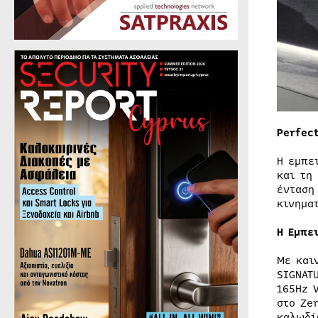
Perfec
Η εμπε
και τη
ένταση
κινημα
Η Εμπε
Με και
SIGNAT
165Hz 
στο Ze
καλωδ