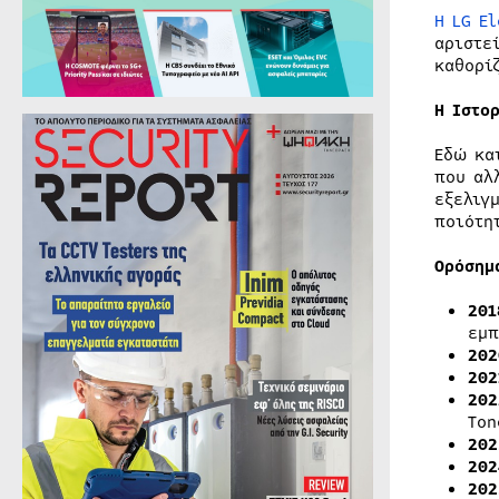
Η
LG El
αριστε
καθορί
Η Ιστο
Εδώ κα
που αλ
εξελιγ
ποιότη
Ορόση
201
εμπ
202
202
202
Ton
202
202
202