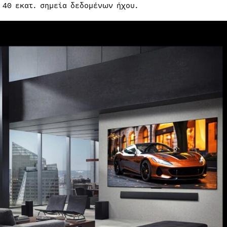
 40 εκατ. σημεία δεδομένων ήχου.