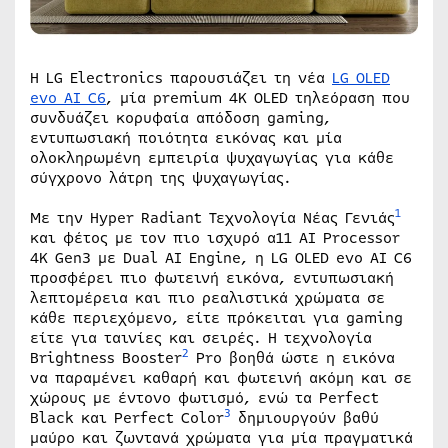
Η LG Electronics παρουσιάζει τη νέα
LG
OLED
evo
AI
C
6
, μία premium 4K OLED τηλεόραση που
συνδυάζει κορυφαία απόδοση gaming,
εντυπωσιακή ποιότητα εικόνας και μία
ολοκληρωμένη εμπειρία ψυχαγωγίας για κάθε
σύγχρονο λάτρη της ψυχαγωγίας.
1
Με την Hyper Radiant Τεχνολογία Νέας Γενιάς
και φέτος με τον πιο ισχυρό α11 AI Processor
4K Gen3 με Dual AI Engine, η LG OLED evo AI C6
προσφέρει πιο φωτεινή εικόνα, εντυπωσιακή
λεπτομέρεια και πιο ρεαλιστικά χρώματα σε
κάθε περιεχόμενο, είτε πρόκειται για gaming
είτε για ταινίες και σειρές. Η τεχνολογία
2
Brightness Booster
Pro βοηθά ώστε η εικόνα
να παραμένει καθαρή και φωτεινή ακόμη και σε
χώρους με έντονο φωτισμό, ενώ τα Perfect
3
Black και Perfect Color
δημιουργούν βαθύ
μαύρο και ζωντανά χρώματα για μία πραγματικά