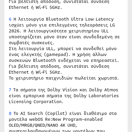
Για βέλτιστη απόδοση, συνιστάται σύνδεση
Ethernet ή Wi‑Fi 5GHz.
6
Η λειτουργία Bluetooth Ultra Low Latency
ισχύει μόνο για επιλεγμένες τηλεοράσεις LG
2026. Η λειτουργικότητα χειριστηρίου ULL
υποστηρίζεται μόνο όταν είναι συνδεδεμένη σε
συμβατές συσκευές.
Στη λειτουργία ULL, μπορεί να συνδεθεί μόνο
ένας ελεγκτής (gamepad). Η χρήση άλλων
συσκευών Bluetooth ενδέχεται να επηρεαστεί.
Για βέλτιστη απόδοση, συνιστάται σύνδεση
Ethernet ή Wi‑Fi 5GHz.
Το χειριστήριο παιχνιδιών πωλείται χωριστά.
7
Τα σήματα της Dolby Vision και Dolby Atmos
είναι εμπορικά σήματα της Dolby Laboratories
Licensing Corporation.
8
Το AI Search (Copilot) είναι διαθέσιμο στα
μοντέλα webOS Re:New Program-enabled
OLED/MRGB/QNED/NANO 4K UHD,
συμπεριλαμβανομένων των μοντέλων που